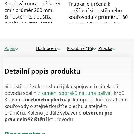
Kouřová roura - délka 75
Trubka je určená k
cm / průměr 200 mm.
rozšíření silnostěnného
Silnostěnné, tloušťka
kouřovodu z průměru 180
plechu 1,5 mm, černá...
mm na 200 mm. Délka...
Popis
Hodnocení
Podobné (16)
Značka
Detailní popis produktu
Silnostěnné koleno slouží jako spojovací článek při
odvodu spalin z
kamen
,
sporáků na tuhá paliva
i krbů.
Koleno z
ocelového plechu
je kompatibilní s ostatními
kouřovody o stejné tloušťce plechu a stejném
průměru. Koleno je dále vybaveno
otvorem pro
pravidelné čištění
kouřovodu.
Parametry: