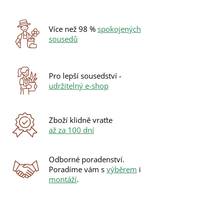
Více než 98 %
spokojených
sousedů
Pro lepší sousedství -
udržitelný e-shop
Zboží klidně vraťte
až za 100 dní
Odborné poradenství.
Poradíme vám s
výběrem
i
montáží
.