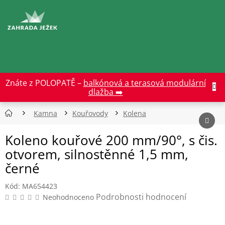
Přejít
na
CZK
obsah
Znáte z POLOPATĚ –
balkónová a terasová modulární
dlažba ➡️
Kamna
Kouřovody
Kolena
Koleno kouřové 200 mm/90°, s čis.
otvorem, silnostěnné 1,5 mm,
černé
Kód:
MA654423
Průměrné
Podrobnosti hodnocení
Neohodnoceno
hodnocení
produktu
je
0,0
z