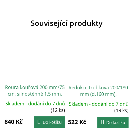
Související produkty
Roura kouřová 200 mm/75
Redukce trubková 200/180
cm, silnostěnné 1,5 mm,
mm (d.160 mm),
černá
silnostěnné 1,5 mm, černá
Skladem - dodání do 7 dnů
Skladem - dodání do 7 dnů
(12 ks)
(19 ks)
840 Kč
522 Kč
Do košíku
Do košíku