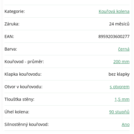
Kategorie
:
Kouřová kolena
Záruka
:
24 měsíců
EAN
:
8959203600277
Barva
:
černá
Kouřovod - průměr
:
200 mm
Klapka kouřovodu
:
bez klapky
Otvor v kouřovodu
:
s otvorem
Tloušťka stěny
:
1,5 mm
Úhel kolena
:
90 stupňů
Silnostěnný kouřovod
:
Ano