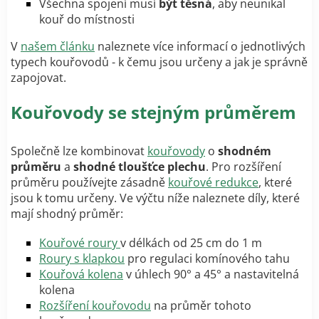
Všechna spojení musí
být těsná
, aby neunikal
kouř do místnosti
V
našem článku
naleznete více informací o jednotlivých
typech kouřovodů - k čemu jsou určeny a jak je správně
zapojovat.
Kouřovody se stejným průměrem
Společně lze kombinovat
kouřovody
o
shodném
průměru
a
shodné tloušťce plechu
. Pro rozšíření
průměru používejte zásadně
kouřové redukce
, které
jsou k tomu určeny. Ve výčtu níže naleznete díly, které
mají shodný průměr:
Kouřové roury
v délkách od 25 cm do 1 m
Roury s klapkou
pro regulaci komínového tahu
Kouřová kolena
v úhlech 90° a 45° a nastavitelná
kolena
Rozšíření kouřovodu
na průměr tohoto