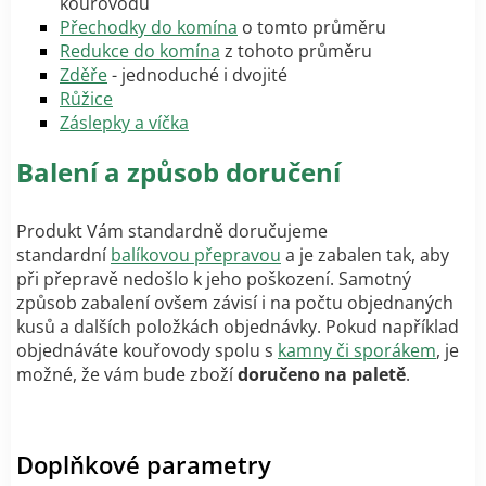
kouřovodu
Přechodky do komína
o tomto průměru
Redukce do komína
z tohoto průměru
Zděře
- jednoduché i dvojité
Růžice
Záslepky a víčka
Balení a způsob doručení
Produkt Vám standardně doručujeme
standardní
balíkovou přepravou
a je zabalen tak, aby
při přepravě nedošlo k jeho poškození. Samotný
způsob zabalení ovšem závisí i na počtu objednaných
kusů a dalších položkách objednávky. Pokud například
objednáváte kouřovody spolu s
kamny či sporákem
, je
možné, že vám bude zboží
doručeno na paletě
.
Doplňkové parametry