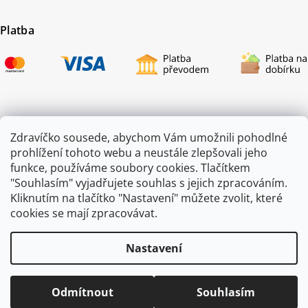
Platba
Certifikace
Zdravíčko sousede, abychom Vám umožnili pohodlné
prohlížení tohoto webu a neustále zlepšovali jeho
funkce, používáme soubory cookies. Tlačítkem
"Souhlasím" vyjadřujete souhlas s jejich zpracováním.
Kliknutím na tlačítko "Nastavení" můžete zvolit, které
cookies se mají zpracovávat.
Nastavení
Copyright 2026
ZAHRADA JEŽEK
. Všechna práva vyhrazena.
Odmítnout
Souhlasím
Vytvořil
Shoptet
|
mime digital