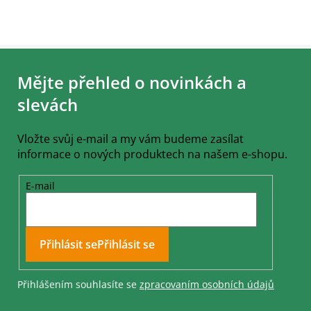
Z
á
Mějte přehled o novinkách a
p
a
slevách
t
í
Vložte svůj e-mail a my vám budeme zasílat
informace o nových produktech na našem e-shopu.
E-mail
Přihlásit se
Přihlášením souhlasíte se
zpracovaním osobních údajů