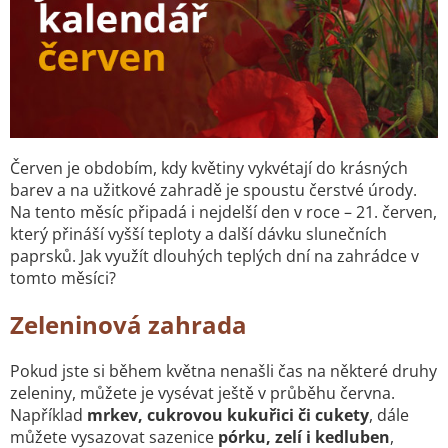
Červen je obdobím, kdy květiny vykvétají do krásných
barev a na užitkové zahradě je spoustu čerstvé úrody.
Na tento měsíc připadá i nejdelší den v roce – 21. červen,
který přináší vyšší teploty a další dávku slunečních
paprsků. Jak využít dlouhých teplých dní na zahrádce v
tomto měsíci?
Zeleninová zahrada
Pokud jste si během května nenašli čas na některé druhy
zeleniny, můžete je vysévat ještě v průběhu června.
Například
mrkev, cukrovou kukuřici či cukety
, dále
můžete vysazovat sazenice
pórku, zelí i kedluben
,