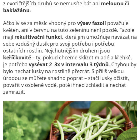
z exotičtějších druhů se nemusíte bát ani
melounu či
baklažánu
.
Ačkoliv se za měsíc vhodný pro
výsev fazolí
považuje
květen, ani v červnu na tuto zeleninu není pozdě. Fazole
mají
rekultivační funkci
, která jim umožňuje navázat na
sebe vzdušný dusík pro svoji potřebu i potřebu
ostatních rostlin. Nejchutnějším druhem jsou
keříčkovité
– ty, pokud chceme sklízet mladé a křehké,
je potřeba
vysévat 2–3x v intervalu 3 týdnů
. Chybou by
bylo nechat lusky na rostlině přezrát. S příliš velkou
úrodou se můžete snadno poprat – stačí lusky očistit,
povařit v osolené vodě, poté ihned zchladit a nechat
zamrazit.