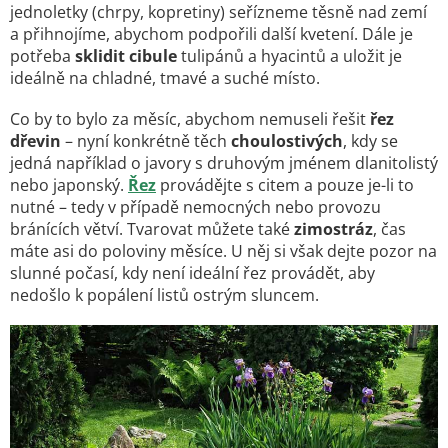
jednoletky (chrpy, kopretiny) seřízneme těsně nad zemí
a přihnojíme, abychom podpořili další kvetení. Dále je
potřeba
sklidit cibule
tulipánů a hyacintů a uložit je
ideálně na chladné, tmavé a suché místo.
Co by to bylo za měsíc, abychom nemuseli řešit
řez
dřevin
– nyní konkrétně těch
choulostivých
, kdy se
jedná například o javory s druhovým jménem dlanitolistý
nebo japonský.
Řez
provádějte s citem a pouze je-li to
nutné – tedy v případě nemocných nebo provozu
bránících větví. Tvarovat můžete také
zimostráz
, čas
máte asi do poloviny měsíce. U něj si však dejte pozor na
slunné počasí, kdy není ideální řez provádět, aby
nedošlo k popálení listů ostrým sluncem.