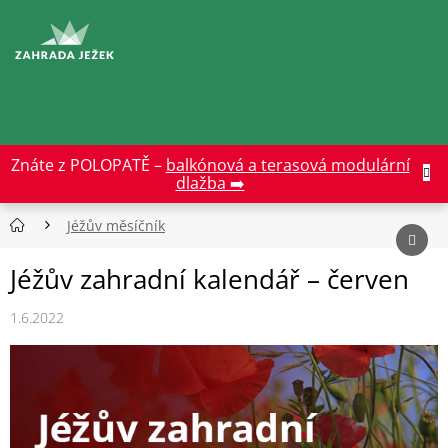
Přejít
na
CZK
obsah
Znáte z POLOPATĚ –
balkónová a terasová modulární
dlažba ➡️
Jéžův měsíčník
Jéžův zahradní kalendář – červen
1.6.2022