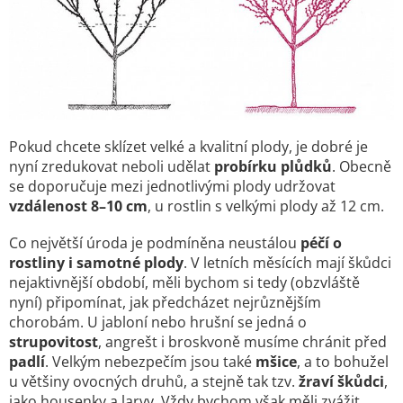
Pokud chcete sklízet velké a kvalitní plody, je dobré je
nyní zredukovat neboli udělat
probírku plůdků
. Obecně
se doporučuje mezi jednotlivými plody udržovat
vzdálenost 8–10 cm
, u rostlin s velkými plody až 12 cm.
Co největší úroda je podmíněna neustálou
péčí o
rostliny i samotné plody
. V letních měsících mají škůdci
nejaktivnější období, měli bychom si tedy (obzvláště
nyní) připomínat, jak předcházet nejrůznějším
chorobám. U jabloní nebo hrušní se jedná o
strupovitost
, angrešt i broskvoně musíme chránit před
padlí
. Velkým nebezpečím jsou také
mšice
, a to bohužel
u většiny ovocných druhů, a stejně tak tzv.
žraví škůdci
,
jako housenky a larvy. Vždy bychom však měli zvážit