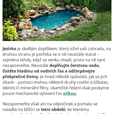
Jezírko
je skvělým doplňkem, který oživí vaši zahradu, na
druhou stranu je potřeba se o ně neustále starat –
zejména tehdy, když se venku oteplí, proto na ně nyní
nezapomeňte. Neustále
doplňujte čerstvou vodu,
čistěte hladinu od vodních řas a odčerpávejte
přebytečné živiny
. Je hned několik způsobů, jak se jich
zbavit – pomoci mohou některé druhy rostlin (růžkatec,
leknín) či minerální filtry, okamžité řešení však poskytne
pouze mechanické vylovení řas
síťkou
.
Nezapomeňte však ani na odpočinek a pomalu se
nalaďte na blížící se
letní období
, ke kterému