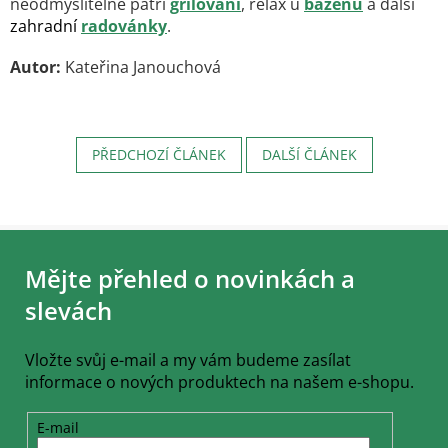
neodmyslitelně patří
grilování
, relax u
bazénu
a další
zahradní
radovánky
.
Autor:
Kateřina Janouchová
PŘEDCHOZÍ ČLÁNEK
DALŠÍ ČLÁNEK
Z
á
Mějte přehled o novinkách a
p
a
slevách
t
í
Vložte svůj e-mail a my vám budeme zasílat
informace o nových produktech na našem e-shopu.
E-mail