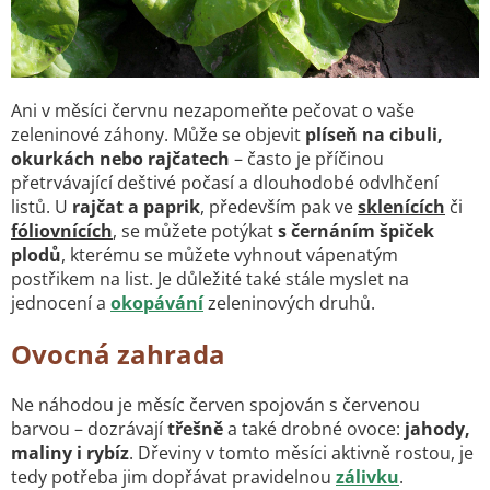
Ani v měsíci červnu nezapomeňte pečovat o vaše
zeleninové záhony. Může se objevit
plíseň na cibuli,
okurkách nebo rajčatech
– často je příčinou
přetrvávající deštivé počasí a dlouhodobé odvlhčení
listů. U
rajčat a paprik
, především pak ve
sklenících
či
fóliovnících
, se můžete potýkat
s černáním špiček
plodů
, kterému se můžete vyhnout vápenatým
postřikem na list. Je důležité také stále myslet na
jednocení a
okopávání
zeleninových druhů.
Ovocná zahrada
Ne náhodou je měsíc červen spojován s červenou
barvou – dozrávají
třešně
a také drobné ovoce:
jahody,
maliny i rybíz
. Dřeviny v tomto měsíci aktivně rostou, je
tedy potřeba jim dopřávat pravidelnou
zálivku
.