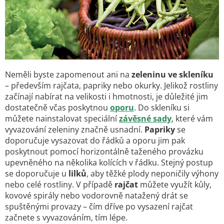
Neměli byste zapomenout ani na
zeleninu ve skleníku
– především rajčata, papriky nebo okurky. Jelikož rostliny
začínají nabírat na velikosti i hmotnosti, je důležité jim
dostatečně včas poskytnou
oporu
. Do skleníku si
můžete nainstalovat speciální
závěsné sady
, které vám
vyvazování zeleniny značně usnadní.
Papriky
se
doporučuje vysazovat do řádků a oporu jim pak
poskytnout pomocí horizontálně taženého provázku
upevněného na několika kolících v řádku. Stejný postup
se doporučuje u
lilků
, aby těžké plody neponičily výhony
nebo celé rostliny. V případě
rajčat
můžete využít kůly,
kovové spirály nebo vodorovně natažený drát se
spuštěnými provazy – čím dříve po vysazení rajčat
začnete s vyvazováním, tím lépe.