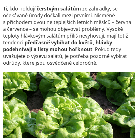
Ti, kdo holdují
čerstvým salátům
ze zahrádky, se
očekávané úrody dočkali mezi prvními. Nicméně
s příchodem dvou nejteplejších letních měsíců – června
a července – se mohou objevovat problémy. Vysoké
teploty hlávkovým salátům příliš nevyhovují, mají totiž
tendenci
předčasně vybíhat do květů, hlávky
podehnívají a listy mohou hořknout
. Pokud tedy
uvažujete o výsevu salátů, je potřeba pozorně vybírat
odrůdy, které jsou osvědčené celoročně.