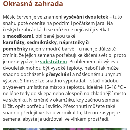
Okrasná zahrada
Měsíc červen je ve znamení
vysévání dvouletek
– tuto
snahu poté oceníte na podzim i počátkem jara. Na
českých zahrádkách se můžeme nejčastěji setkat
s
maceškami
, oblíbené jsou také
karafiáty, sedmikrásky, náprstníky
či
pomněnky
nejen v modré barvě – u nich je důležité
zmínit, že jejich semena potřebují ke klíčení světlo, proto
je nezasypávejte
substrátem
. Problémem při výsevu
dvouletek mohou být vysoké teploty, neboť tak může
snadno docházet k
přesychání
a následnému uhynutí
výsevu. S tím se lze snadno vypořádat – stačí nádobu
s výsevem umístit na místo s teplotou ideálně 15–18 °C –
nejlépe tedy do sklepa nebo alespoň na chladnější místo
ve skleníku. Nicméně v okamžiku, kdy začnou semena
klíčit, opět potřebují světlo. Přeschnutí můžete také
snadno předejít vrstvou vermikulitu, kterou zasypejte
semena, abyste je udržovali ve vlhkém prostředí.