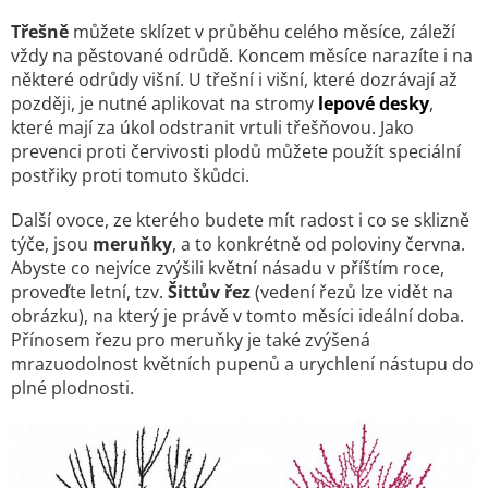
Třešně
můžete sklízet v průběhu celého měsíce, záleží
vždy na pěstované odrůdě. Koncem měsíce narazíte i na
některé odrůdy višní. U třešní i višní, které dozrávají až
později, je nutné aplikovat na stromy
lepové desky
,
které mají za úkol odstranit vrtuli třešňovou. Jako
prevenci proti červivosti plodů můžete použít speciální
postřiky proti tomuto škůdci.
Další ovoce, ze kterého budete mít radost i co se sklizně
týče, jsou
meruňky
, a to konkrétně od poloviny června.
Abyste co nejvíce zvýšili květní násadu v příštím roce,
proveďte letní, tzv.
Šittův řez
(vedení řezů lze vidět na
obrázku), na který je právě v tomto měsíci ideální doba.
Přínosem řezu pro meruňky je také zvýšená
mrazuodolnost květních pupenů a urychlení nástupu do
plné plodnosti.