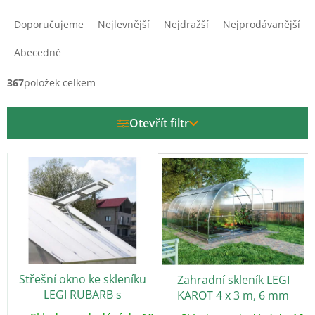
Ř
a
Doporučujeme
Nejlevnější
Nejdražší
Nejprodávanější
z
e
Abecedně
n
í
367
položek celkem
p
r
Otevřít filtr
o
d
V
u
ý
k
p
t
i
ů
s
p
r
o
Střešní okno ke skleníku
Zahradní skleník LEGI
d
LEGI RUBARB s
KAROT 4 x 3 m, 6 mm
u
automatický otvíračem
k