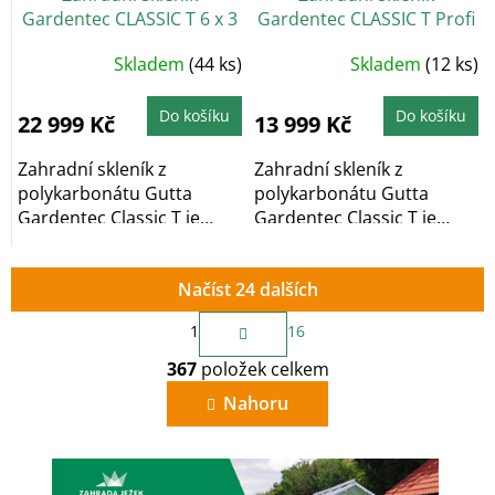
Gardentec CLASSIC T 6 x 3
Gardentec CLASSIC T Profi
m, 4 mm
2 x 3 m
Průměrné
Průměrné
Skladem
(44 ks)
Skladem
(12 ks)
hodnocení
hodnocení
produktu
produktu
je
je
5,0
4,5
Do košíku
Do košíku
22 999 Kč
13 999 Kč
z
z
5
5
hvězdiček.
hvězdiček.
Zahradní skleník z
Zahradní skleník z
polykarbonátu Gutta
polykarbonátu Gutta
Gardentec Classic T je
Gardentec Classic T je
obloukový zahradní...
obloukový zahradní...
Načíst 24 dalších
S
1
16
t
O
r
367
položek celkem
v
á
n
l
Nahoru
k
á
o
d
v
a
á
c
n