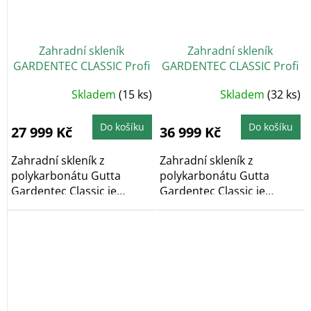
Zahradní skleník
Zahradní skleník
GARDENTEC CLASSIC Profi
GARDENTEC CLASSIC Profi
6 x 3 m
8 x 3 m
Průměrné
Průměrné
Skladem
(15 ks)
Skladem
(32 ks)
hodnocení
hodnocení
produktu
produktu
je
je
4,9
4,5
Do košíku
Do košíku
27 999 Kč
36 999 Kč
z
z
5
5
hvězdiček.
hvězdiček.
Zahradní skleník z
Zahradní skleník z
polykarbonátu Gutta
polykarbonátu Gutta
Gardentec Classic je
Gardentec Classic je
obloukový zahradní
obloukový zahradní
skleník,...
skleník,...