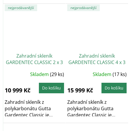
vnějších povrchů
vhodný pro...
skleníků...
nejprodávanější
nejprodávanější
Zahradní skleník
Zahradní skleník
GARDENTEC CLASSIC 2 x 3
GARDENTEC CLASSIC 4 x 3
m, 4 mm
m, 4 mm
Průměrné
Průměrné
Skladem
(29 ks)
Skladem
(17 ks)
hodnocení
hodnocení
produktu
produktu
je
je
4,6
4,9
Do košíku
Do košíku
10 999 Kč
15 999 Kč
z
z
5
5
hvězdiček.
hvězdiček.
Zahradní skleník z
Zahradní skleník z
polykarbonátu Gutta
polykarbonátu Gutta
Gardentec Classic je
Gardentec Classic je
obloukový zahradní
obloukový zahradní
skleník,...
skleník,...