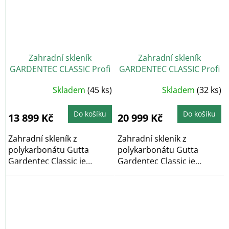
Zahradní skleník
Zahradní skleník
GARDENTEC CLASSIC Profi
GARDENTEC CLASSIC Profi
2 x 3 m
4 x 3 m
Průměrné
Průměrné
Skladem
(45 ks)
Skladem
(32 ks)
hodnocení
hodnocení
produktu
produktu
je
je
5,0
4,5
Do košíku
Do košíku
13 899 Kč
20 999 Kč
z
z
5
5
hvězdiček.
hvězdiček.
Zahradní skleník z
Zahradní skleník z
polykarbonátu Gutta
polykarbonátu Gutta
Gardentec Classic je
Gardentec Classic je
obloukový zahradní
obloukový zahradní
skleník,...
skleník,...