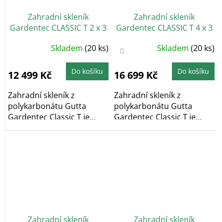
Zahradní skleník
Zahradní skleník
Gardentec CLASSIC T 2 x 3
Gardentec CLASSIC T 4 x 3
m, 4 mm
m, 4 mm
Průměrné
Průměrné
Skladem
(20 ks)
Skladem
(20 ks)
hodnocení
hodnocení
produktu
produktu
je
je
5,0
4,4
Do košíku
Do košíku
12 499 Kč
16 699 Kč
z
z
5
5
hvězdiček.
hvězdiček.
Zahradní skleník z
Zahradní skleník z
polykarbonátu Gutta
polykarbonátu Gutta
Gardentec Classic T je
Gardentec Classic T je
obloukový zahradní...
obloukový zahradní...
Zahradní skleník
Zahradní skleník