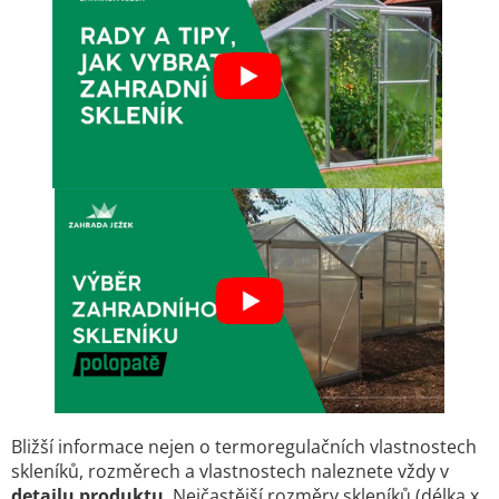
í
í
p
r
v
k
y
v
ý
p
i
s
u
Bližší informace nejen o termoregulačních vlastnostech
skleníků, rozměrech a vlastnostech naleznete vždy v
detailu
produktu
.
Nejčastější rozměry skleníků (délka x