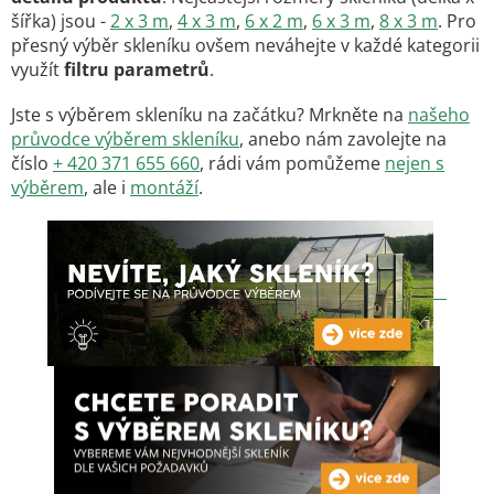
šířka) jsou -
2 x 3 m
,
4 x 3 m
,
6 x 2 m
,
6 x 3 m
,
8 x 3 m
. Pro
přesný výběr skleníku ovšem neváhejte v každé kategorii
využít
filtru parametrů
.
Jste s výběrem skleníku na začátku? Mrkněte na
našeho
průvodce výběrem skleníku
, anebo nám zavolejte na
číslo
+ 420 371 655 660
, rádi vám pomůžeme
nejen s
výběrem
, ale i
montáží
.