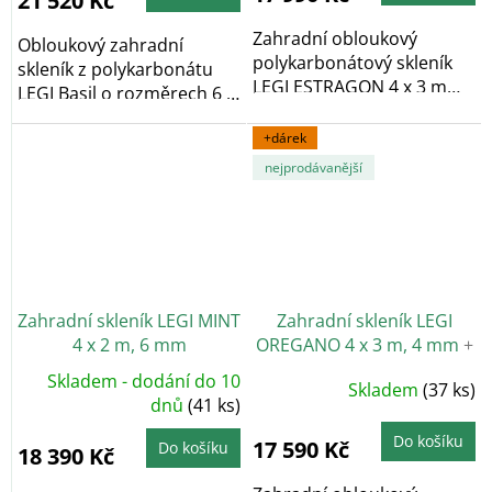
21 520 Kč
5
hvězdiček.
Zahradní obloukový
Obloukový zahradní
polykarbonátový skleník
skleník z polykarbonátu
LEGI ESTRAGON 4 x 3 m
LEGI Basil o rozměrech 6 x
vyniká především...
3 m a výšce 2,10...
+dárek
nejprodávanější
Zahradní skleník LEGI MINT
Zahradní skleník LEGI
4 x 2 m, 6 mm
OREGANO 4 x 3 m, 4 mm
+
2x závěsná sada LEGI
Skladem - dodání do 10
Průměrné
Skladem
(37 ks)
v hodnotě 700 Kč ZDARMA
hodnocení
dnů
(41 ks)
produktu
je
5,0
Do košíku
17 590 Kč
Do košíku
18 390 Kč
z
5
hvězdiček.