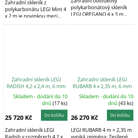
Zahradní obloukový
Zahradní skleník z
polykarbonátový skleník
polykarbonátu LEGI Mint 4
LEGI OREGANO 4 x 3 m
x 2 m je novinkou mezi
vyniká...
obloukovými...
Zahradní skleník LEGI
Zahradní skleník LEGI
RADISH 4,2 x 2,4 m, 6 mm
RUBARB 4 x 2,35 m, 6 mm
Skladem - dodání do 10
Skladem - dodání do 10
dnů
(17 ks)
dnů
(43 ks)
Do košíku
Do košíku
25 720 Kč
26 270 Kč
Zahradní skleník LEGI
LEGI RUBARB 4 m × 2,35 m
Radish v rozměrech 4,2 x
vyniká zejména: Zesílené