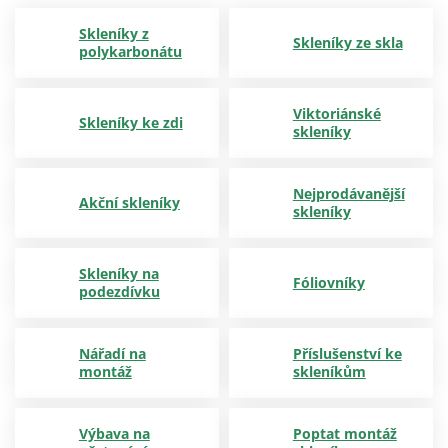
Skleníky z
Skleníky ze skla
polykarbonátu
Viktoriánské
Skleníky ke zdi
skleníky
Nejprodávanější
Akční skleníky
skleníky
Skleníky na
Fóliovníky
podezdívku
Nářadí na
Příslušenství ke
montáž
skleníkům
Výbava na
Poptat montáž