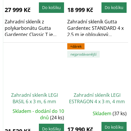
produktu
je
4,8
Do košíku
Do košíku
27 999 Kč
18 999 Kč
z
5
hvězdiček.
Zahradní skleník z
Zahradní skleník Gutta
polykarbonátu Gutta
Gardentec STANDARD 4 x
Gardentec Classic T je
2,5 m je obloukový
obloukový zahradní...
zahradní skleník,...
+dárek
nejprodávanější
Zahradní skleník LEGI
Zahradní skleník LEGI
BASIL 6 x 3 m, 6 mm
ESTRAGON 4 x 3 m, 4 mm
+ 2x závěsná sada LEGI
Skladem - dodání do 10
Průměrné
Skladem
(37 ks)
v hodnotě 700 Kč ZDARMA
hodnocení
dnů
(24 ks)
produktu
je
4,7
Do košíku
17 990 Kč
Do košíku
z