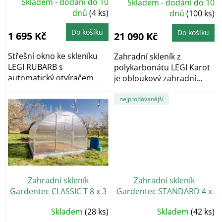
Skladem - dodání do 10
Skladem - dodání do 10
t
dnů
(4 ks)
dnů
(100 ks)
ů
Do košíku
Do košíku
1 695 Kč
21 090 Kč
Střešní okno ke skleníku
Zahradní skleník z
LEGI RUBARB s
polykarbonátu LEGI Karot
automatický otvíračem.
je obloukový zahradní
Určeno pro produktové...
skleník, který díky...
nejprodávanější
Zahradní skleník
Zahradní skleník
Gardentec CLASSIC T 8 x 3
Gardentec STANDARD 4 x
m, 4 mm
2,5 m
Průměrné
Skladem
(28 ks)
Skladem
(42 ks)
hodnocení