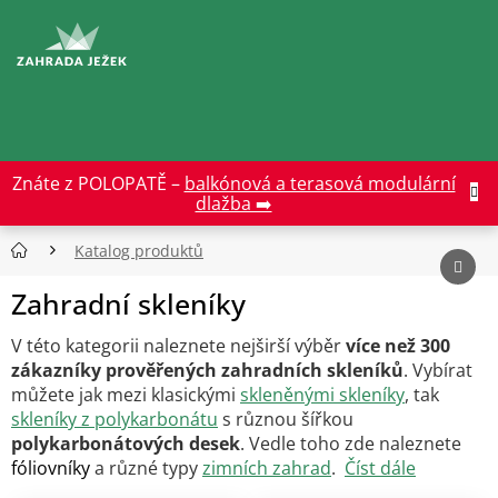
Přejít
na
CZK
obsah
Znáte z POLOPATĚ –
balkónová a terasová modulární
dlažba ➡️
Katalog produktů
Zahradní skleníky
V této kategorii naleznete nejširší výběr
více než 300
zákazníky prověřených zahradních skleníků
. Vybírat
můžete jak mezi klasickými
skleněnými skleníky
, tak
skleníky z polykarbonátu
s různou šířkou
polykarbonátových desek
. Vedle toho zde naleznete
fóliovníky
a různé typy
zimních zahrad
.
Číst dále