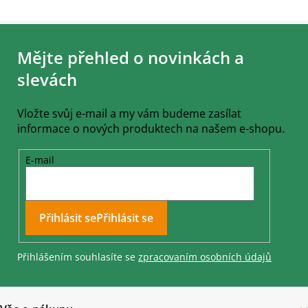
Z
á
Mějte přehled o novinkách a
p
a
slevách
t
í
Vložte svůj e-mail a my vám budeme zasílat
informace o nových produktech na našem e-shopu.
E-mail
Přihlásit se
Přihlášením souhlasíte se
zpracovaním osobních údajů