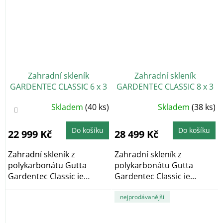
Zahradní skleník
Zahradní skleník
GARDENTEC CLASSIC 6 x 3
GARDENTEC CLASSIC 8 x 3
m, 4 mm
m, 4 mm
Průměrné
Průměrné
Skladem
(40 ks)
Skladem
(38 ks)
hodnocení
hodnocení
produktu
produktu
je
je
4,4
5,0
Do košíku
Do košíku
22 999 Kč
28 499 Kč
z
z
5
5
hvězdiček.
hvězdiček.
Zahradní skleník z
Zahradní skleník z
polykarbonátu Gutta
polykarbonátu Gutta
Gardentec Classic je
Gardentec Classic je
obloukový zahradní
obloukový zahradní
skleník,...
skleník,...
nejprodávanější