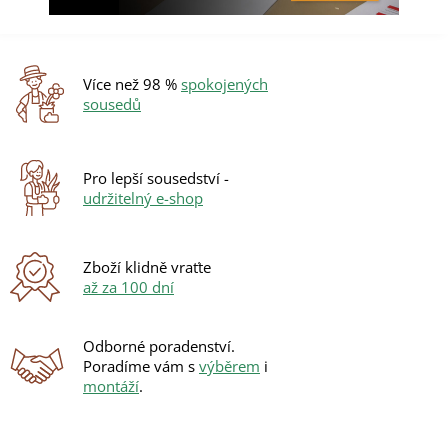
Více než 98 %
spokojených
sousedů
Pro lepší sousedství -
udržitelný e-shop
Zboží klidně vraťte
až za 100 dní
Odborné poradenství.
Poradíme vám s
výběrem
i
montáží
.