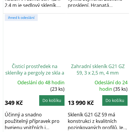
2,4 m je sedlový skleník,
prosklení. Hranatá
který díky své...
konstrukce,...
ihned k odeslání
Čisticí prostředek na
Zahradní skleník G21 GZ
skleníky a pergoly ze skla a
59, 3 x 2,5 m, 4 mm
polykarbonátu, 0,5l
Odeslání do 48 hodin
Odeslání do 24
Průměrné
(23 ks)
hodnocení
hodin
(35 ks)
produktu
je
4,8
Do košíku
Do košíku
349 Kč
13 990 Kč
z
5
hvězdiček.
Účinný a snadno
Skleník G21 GZ 59 má
použitelný přípravek pro
konstrukci z kvalitních
hygienu vnitřních i
pozinkovaných profilů. Je