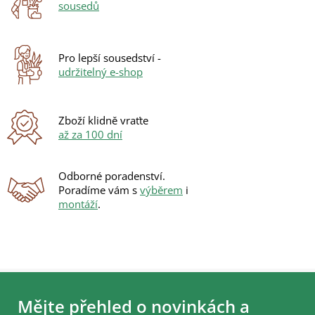
sousedů
Pro lepší sousedství -
udržitelný e-shop
Zboží klidně vraťte
až za 100 dní
Odborné poradenství.
Poradíme vám s
výběrem
i
montáží
.
Z
á
Mějte přehled o novinkách a
p