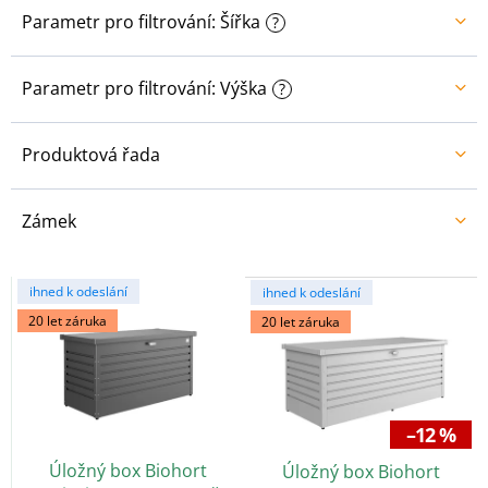
Parametr pro filtrování: Šířka
?
Parametr pro filtrování: Výška
?
Produktová řada
Zámek
V
ihned k odeslání
ihned k odeslání
ý
20 let záruka
20 let záruka
p
i
s
p
r
–12 %
o
Úložný box Biohort
Úložný box Biohort
d