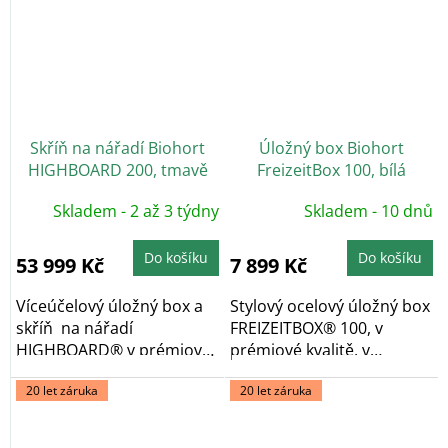
Skříň na nářadí Biohort
Úložný box Biohort
HIGHBOARD 200, tmavě
FreizeitBox 100, bílá
šedá
Skladem - 2 až 3 týdny
Skladem - 10 dnů
Do košíku
Do košíku
53 999 Kč
7 899 Kč
Víceúčelový úložný box a
Stylový ocelový úložný box
skříň na nářadí
FREIZEITBOX® 100, v
HIGHBOARD® v prémiové
prémiové kvalitě, v
kvalitě, v provedení...
provedení bílá...
20 let záruka
20 let záruka