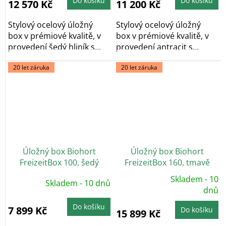
Do košíku
Do košíku
12 570 Kč
11 200 Kč
z
5
hvězdiček.
Stylový ocelový úložný
Stylový ocelový úložný
box v prémiové kvalitě, v
box v prémiové kvalitě, v
provedení šedý hliník s
provedení antracit s
otvíracím...
otvíracím horním...
20 let záruka
20 let záruka
Úložný box Biohort
Úložný box Biohort
FreizeitBox 100, šedý
FreizeitBox 160, tmavě
křemen metalíza
šedá metalíza
Skladem - 10
Skladem - 10 dnů
Průměrné
hodnocení
dnů
produktu
je
Do košíku
5,0
7 899 Kč
Do košíku
15 899 Kč
z
5