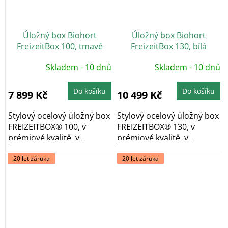
Úložný box Biohort
Úložný box Biohort
FreizeitBox 100, tmavě
FreizeitBox 130, bílá
šedá metalíza
Skladem - 10 dnů
Skladem - 10 dnů
Do košíku
Do košíku
7 899 Kč
10 499 Kč
Stylový ocelový úložný box
Stylový ocelový úložný box
FREIZEITBOX® 100, v
FREIZEITBOX® 130, v
prémiové kvalitě, v
prémiové kvalitě, v
provedení tmavě šedá...
provedení bílá...
20 let záruka
20 let záruka