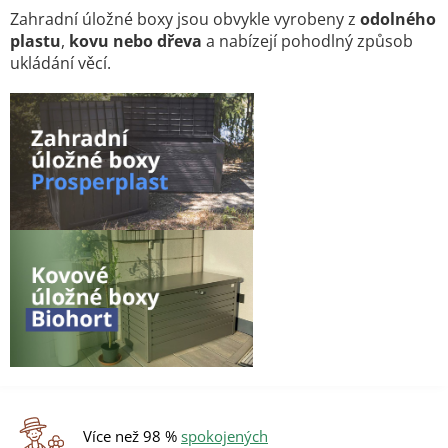
v
a
á
Zahradní úložné boxy jsou obvykle vyrobeny z
odolného
c
n
plastu
,
kovu nebo dřeva
a nabízejí pohodlný způsob
í
í
ukládání věcí.
p
r
v
k
y
v
ý
p
i
s
u
Více než 98 %
spokojených