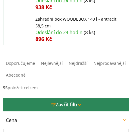
Odeslání do 24 hodin
(8 ks)
938 Kč
Zahradní box WOODEBOX 140 l - antracit
58,5 cm
Odeslání do 24 hodin
(8 ks)
896 Kč
Ř
a
Doporučujeme
Nejlevnější
Nejdražší
Nejprodávanější
z
e
Abecedně
n
í
55
položek celkem
p
r
Zavřít filtr
o
d
u
Cena
k