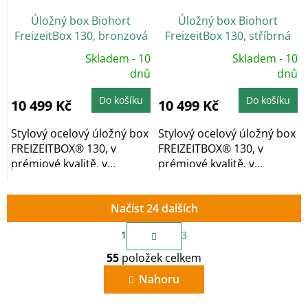
Úložný box Biohort
Úložný box Biohort
FreizeitBox 130, bronzová
FreizeitBox 130, stříbrná
metalíza
metalíza
Skladem - 10
Skladem - 10
Průměrné
Průměrné
hodnocení
dnů
hodnocení
dnů
produktu
produktu
je
je
5,0
5,0
Do košíku
Do košíku
10 499 Kč
10 499 Kč
z
z
5
5
hvězdiček.
hvězdiček.
Stylový ocelový úložný box
Stylový ocelový úložný box
FREIZEITBOX® 130, v
FREIZEITBOX® 130, v
prémiové kvalitě, v
prémiové kvalitě, v
provedení...
provedení stříbrná...
Načíst 24 dalších
S
1
3
t
O
r
55
položek celkem
v
á
n
l
Nahoru
k
á
o
d