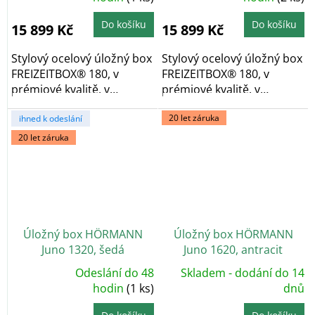
produktu
produktu
je
je
5,0
5,0
Do košíku
Do košíku
15 899 Kč
15 899 Kč
z
z
5
5
hvězdiček.
hvězdiček.
Stylový ocelový úložný box
Stylový ocelový úložný box
FREIZEITBOX® 180, v
FREIZEITBOX® 180, v
prémiové kvalitě, v
prémiové kvalitě, v
provedení tmavě šedá...
provedení šedý...
20 let záruka
ihned k odeslání
20 let záruka
Úložný box HÖRMANN
Úložný box HÖRMANN
Juno 1320, šedá
Juno 1620, antracit
Odeslání do 48
Skladem - dodání do 14
Průměrné
hodnocení
hodin
(1 ks)
dnů
produktu
je
5,0