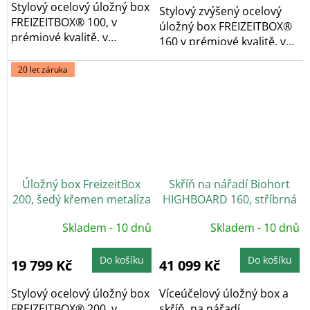
hvězdiček.
Stylový ocelový úložný box
Stylový zvýšený ocelový
FREIZEITBOX® 100, v
úložný box FREIZEITBOX®
prémiové kvalitě, v
160 v prémiové kvalitě, v
provedení šedý...
provedení...
20 let záruka
Úložný box FreizeitBox
Skříň na nářadí Biohort
200, šedý křemen metalíza
HIGHBOARD 160, stříbrná
metalíza
Skladem - 10 dnů
Skladem - 10 dnů
Do košíku
Do košíku
19 799 Kč
41 099 Kč
Stylový ocelový úložný box
Víceúčelový úložný box a
FREIZEITBOX® 200, v
skříň na nářadí