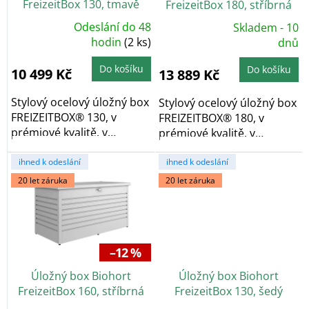
FreizeitBox 130, tmavě
FreizeitBox 180, stříbrná
u
šedá metalíza
metalíza
k
Odeslání do 48
Skladem - 10
Průměrné
Průměrné
t
hodnocení
hodin
(2 ks)
hodnocení
dnů
produktu
produktu
ů
je
je
5,0
5,0
Do košíku
Do košíku
10 499 Kč
13 889 Kč
z
z
5
5
hvězdiček.
hvězdiček.
Stylový ocelový úložný box
Stylový ocelový úložný box
FREIZEITBOX® 130, v
FREIZEITBOX® 180, v
prémiové kvalitě, v
prémiové kvalitě, v
provedení tmavě šedá...
provedení stříbrná...
ihned k odeslání
ihned k odeslání
20 let záruka
20 let záruka
–12 %
Úložný box Biohort
Úložný box Biohort
FreizeitBox 160, stříbrná
FreizeitBox 130, šedý
metalíza
křemen metalíza