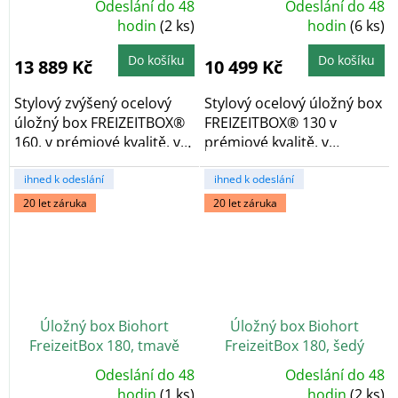
Odeslání do 48
Odeslání do 48
Průměrné
Průměrné
hodnocení
hodin
(2 ks)
hodnocení
hodin
(6 ks)
produktu
produktu
je
je
5,0
5,0
Do košíku
Do košíku
13 889 Kč
10 499 Kč
z
z
5
5
hvězdiček.
hvězdiček.
Stylový zvýšený ocelový
Stylový ocelový úložný box
úložný box FREIZEITBOX®
FREIZEITBOX® 130 v
160, v prémiové kvalitě, v
prémiové kvalitě, v
provedení...
provedení šedý křemen...
ihned k odeslání
ihned k odeslání
20 let záruka
20 let záruka
Úložný box Biohort
Úložný box Biohort
FreizeitBox 180, tmavě
FreizeitBox 180, šedý
šedá metalíza
křemen metalíza
Odeslání do 48
Odeslání do 48
Průměrné
Průměrné
hodnocení
hodin
(1 ks)
hodnocení
hodin
(2 ks)