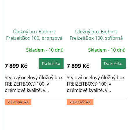
Úložný box Biohort
Úložný box Biohort
FreizeitBox 100, bronzová
FreizeitBox 100, stříbrná
metalíza
metalíza
Skladem - 10 dnů
Skladem - 10 dnů
Do košíku
Do košíku
7 899 Kč
7 899 Kč
Stylový ocelový úložný box
Stylový ocelový úložný box
FREIZEITBOX® 100, v
FREIZEITBOX® 100, v
prémiové kvalitě, v
prémiové kvalitě, v
provedení bronzová...
provedení...
20 let záruka
20 let záruka