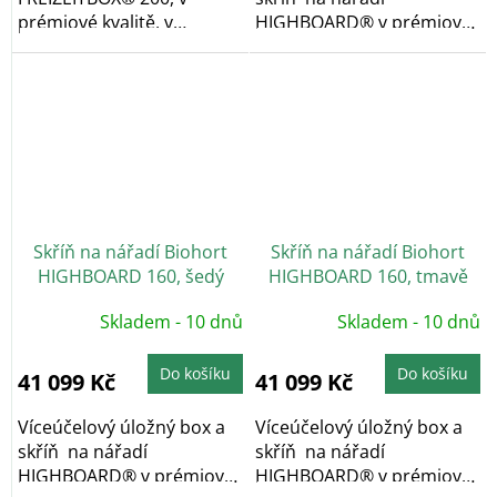
prémiové kvalitě, v
HIGHBOARD® v prémiové
provedení šedý...
kvalitě, v provedení...
Skříň na nářadí Biohort
Skříň na nářadí Biohort
HIGHBOARD 160, šedý
HIGHBOARD 160, tmavě
křemen
šedá
Skladem - 10 dnů
Skladem - 10 dnů
Do košíku
Do košíku
41 099 Kč
41 099 Kč
Víceúčelový úložný box a
Víceúčelový úložný box a
skříň na nářadí
skříň na nářadí
HIGHBOARD® v prémiové
HIGHBOARD® v prémiové