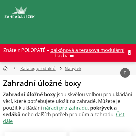
Přejít
na
CZK
obsah
Znáte z POLOPATĚ –
balkónová a terasová modulární
dlažba ➡️
Katalog produktů
Nábytek
Zahradní úložné boxy
Zahradní úložné boxy
jsou skvělou volbou pro ukládání
věcí, které potřebujete uložit na zahradě. Můžete je
použít k ukládání
nářadí pro zahradu
,
pokrývek a
sedáků
nebo dalších potřeb pro dům a zahradu.
Číst
dále