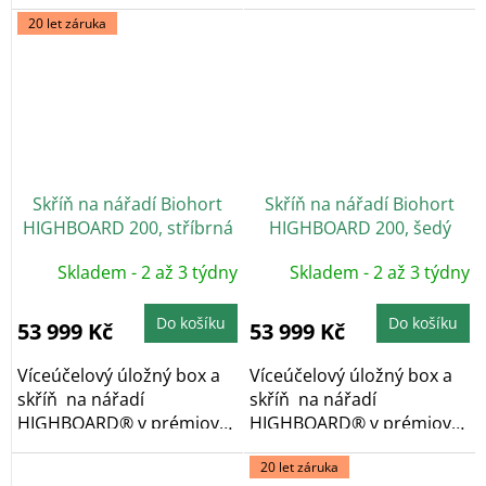
kvalitě, v provedení...
kvalitě, v provedení...
20 let záruka
Skříň na nářadí Biohort
Skříň na nářadí Biohort
HIGHBOARD 200, stříbrná
HIGHBOARD 200, šedý
metalíza
křemen
Skladem - 2 až 3 týdny
Skladem - 2 až 3 týdny
Do košíku
Do košíku
53 999 Kč
53 999 Kč
Víceúčelový úložný box a
Víceúčelový úložný box a
skříň na nářadí
skříň na nářadí
HIGHBOARD® v prémiové
HIGHBOARD® v prémiové
kvalitě, v provedení...
kvalitě, v provedení...
20 let záruka