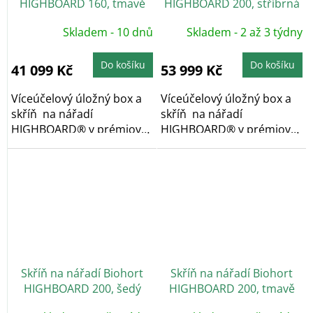
HIGHBOARD 160, tmavě
HIGHBOARD 200, stříbrná
šedá
metalíza
Skladem - 10 dnů
Skladem - 2 až 3 týdny
Do košíku
Do košíku
41 099 Kč
53 999 Kč
Víceúčelový úložný box a
Víceúčelový úložný box a
skříň na nářadí
skříň na nářadí
HIGHBOARD® v prémiové
HIGHBOARD® v prémiové
kvalitě, v provedení...
kvalitě, v provedení...
Skříň na nářadí Biohort
Skříň na nářadí Biohort
HIGHBOARD 200, šedý
HIGHBOARD 200, tmavě
křemen
šedá