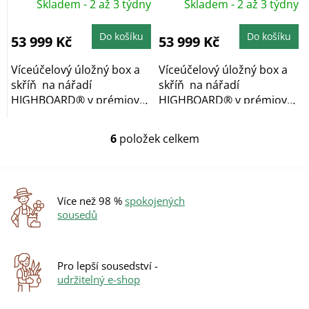
Skladem - 2 až 3 týdny
Skladem - 2 až 3 týdny
Do košíku
Do košíku
53 999 Kč
53 999 Kč
Víceúčelový úložný box a
Víceúčelový úložný box a
skříň na nářadí
skříň na nářadí
HIGHBOARD® v prémiové
HIGHBOARD® v prémiové
kvalitě, v provedení...
kvalitě, v provedení...
6
položek celkem
O
v
l
á
d
Více než 98 %
spokojených
a
sousedů
c
í
p
r
Pro lepší sousedství -
v
udržitelný e-shop
k
y