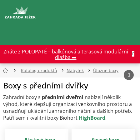
Přejít
na
CZK
obsah
Znáte z POLOPATĚ –
balkónová a terasová modulární
dlažba ➡️
Katalog produktů
Nábytek
Úložné boxy
Boxy s předními dvířky
Zahradní boxy s
předními dveřmi
nabízejí několik
výhod, které zlepšují organizaci venkovního prostoru a
usnadňují ukládání zahradního náčiní a dalších potřeb.
Patří sem i kvalitní boxy Biohort
HighBoard
.
Plastové boxy
Kovové boxy