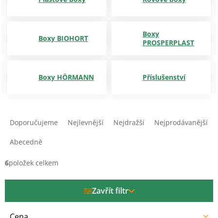
Boxy
Boxy BIOHORT
PROSPERPLAST
Boxy HÖRMANN
Příslušenství
Ř
a
Doporučujeme
Nejlevnější
Nejdražší
Nejprodávanější
z
e
Abecedně
n
í
6
položek celkem
p
r
Zavřít filtr
o
d
u
Cena