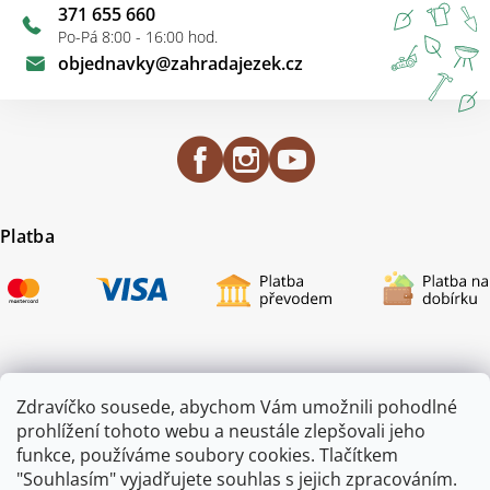
371 655 660
Po-Pá 8:00 - 16:00 hod.
objednavky
@
zahradajezek.cz
Platba
Certifikace
Zdravíčko sousede, abychom Vám umožnili pohodlné
prohlížení tohoto webu a neustále zlepšovali jeho
funkce, používáme soubory cookies. Tlačítkem
"Souhlasím" vyjadřujete souhlas s jejich zpracováním.