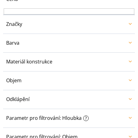
k
t
ů
Značky
Barva
Materiál konstrukce
Objem
Odklápění
Parametr pro filtrování: Hloubka
?
Parametr pro filtrování: Objem