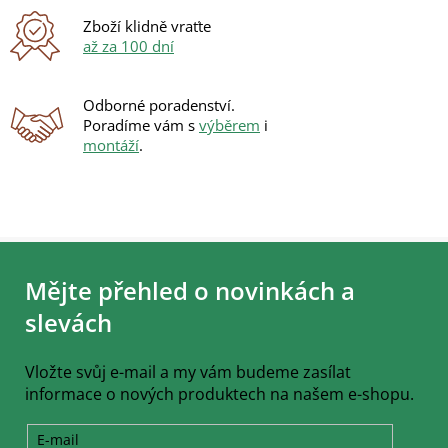
v
ý
Zboží klidně vraťte
p
až za 100 dní
i
s
u
Odborné poradenství.
Poradíme vám s
výběrem
i
montáží
.
Z
á
Mějte přehled o novinkách a
p
a
slevách
t
í
Vložte svůj e-mail a my vám budeme zasílat
informace o nových produktech na našem e-shopu.
E-mail