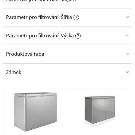
Parametr pro filtrování: Šířka
?
Parametr pro filtrování: Výška
?
Produktová řada
Zámek
V
ý
p
i
s
p
r