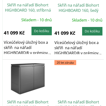
o
Skříň na nářadí Biohort
Skříň na nářadí Biohort
d
HIGHBOARD 160, stříbrná
HIGHBOARD 160, šedý
u
metalíza
křemen
k
Skladem - 10 dnů
Skladem - 10 dnů
t
ů
Do košíku
Do košíku
41 099 Kč
41 099 Kč
Víceúčelový úložný box a
Víceúčelový úložný box a
skříň na nářadí
skříň na nářadí
HIGHBOARD® v prémiové
HIGHBOARD® v prémiové
kvalitě, v provedení...
kvalitě, v provedení...
20 let záruka
Skříň na nářadí Biohort
Skříň na nářadí Biohort