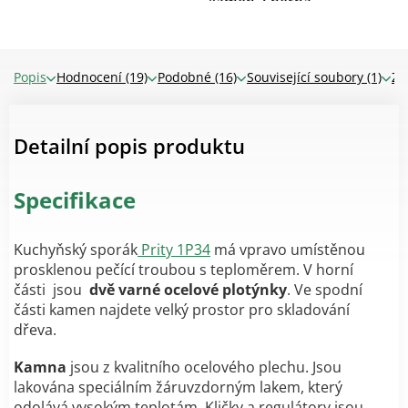
mm, úhel 90°, černá...
kamen. Sběrná...
Popis
Hodnocení (19)
Podobné (16)
Související soubory (1)
Zn
Detailní popis produktu
Specifikace
Kuchyňský sporák
Prity 1P34
má vpravo umístěnou
prosklenou pečící troubou s teploměrem. V horní
části jsou
dvě varné ocelové plotýnky
. Ve spodní
části kamen najdete velký prostor pro skladování
dřeva.
Kamna
jsou z kvalitního ocelového plechu. Jsou
lakována speciálním žáruvzdorným lakem, který
odolává vysokým teplotám. Kličky a regulátory jsou