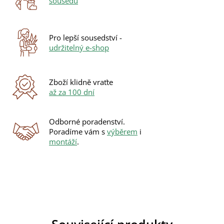
sousedů
Pro lepší sousedství -
udržitelný e-shop
Zboží klidně vraťte
až za 100 dní
Odborné poradenství.
Poradíme vám s
výběrem
i
montáží
.