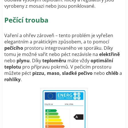
vyrobeny z mosazi nebo jsou poniklované.
Pečící trouba
Vaření a ohřev zároveň – tento problém je vyřešen
elegantním a praktickým způsobem, a to pomocí
pečícího
prostoru integrovaného ve sporáku. Díky
tomu je možné vařit nebo péct nezávisle na
elektřině
nebo
plynu
. Díky
teploměru
máte vždy
optimální
teplotu
pro přípravu pokrmů. V pečicím prostoru
můžete péct
pizzu, maso, sladké pečivo
nebo
chléb
a
rohlíky
.