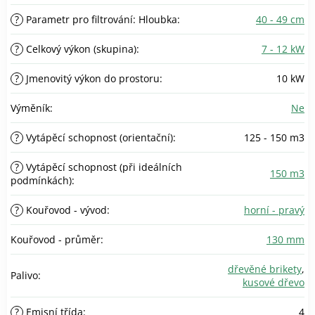
?
Parametr pro filtrování: Hloubka
:
40 - 49 cm
?
Celkový výkon (skupina)
:
7 - 12 kW
?
Jmenovitý výkon do prostoru
:
10 kW
Výměník
:
Ne
?
Vytápěcí schopnost (orientační)
:
125 - 150 m3
?
Vytápěcí schopnost (při ideálních
150 m3
podmínkách)
:
?
Kouřovod - vývod
:
horní - pravý
Kouřovod - průměr
:
130 mm
dřevěné brikety
,
Palivo
:
kusové dřevo
?
Emisní třída
:
4