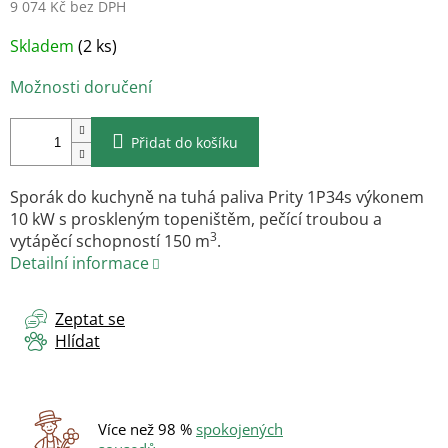
9 074 Kč bez DPH
Měrná
Skladem
(2 ks)
cena:
Možnosti doručení
Přidat do košíku
Sporák do kuchyně na tuhá paliva Prity 1P34s výkonem
10 kW s proskleným topeništěm, pečící troubou a
3
vytápěcí schopností 150 m
.
Detailní informace
Zeptat se
Hlídat
Více než 98 %
spokojených