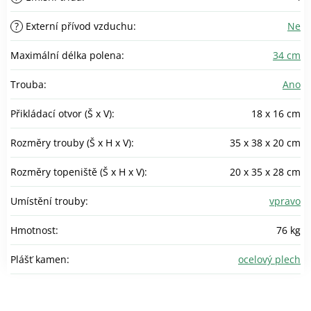
?
Externí přívod vzduchu
:
Ne
Maximální délka polena
:
34 cm
Trouba
:
Ano
Přikládací otvor (Š x V)
:
18 x 16 cm
Rozměry trouby (Š x H x V)
:
35 x 38 x 20 cm
Rozměry topeniště (Š x H x V)
:
20 x 35 x 28 cm
Umístění trouby
:
vpravo
Hmotnost
:
76 kg
Plášť kamen
:
ocelový plech