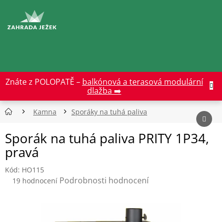
Přejít
na
CZK
obsah
Znáte z POLOPATĚ –
balkónová a terasová modulární
dlažba ➡️
Kamna
Sporáky na tuhá paliva
Sporák na tuhá paliva PRITY 1P34,
pravá
Kód:
HO115
Průměrné
Podrobnosti hodnocení
19 hodnocení
hodnocení
produktu
je
4,9
z
5
hvězdiček.