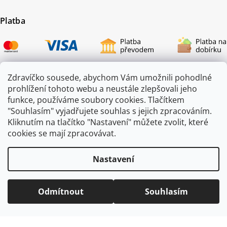
Platba
Zdravíčko sousede, abychom Vám umožnili pohodlné
prohlížení tohoto webu a neustále zlepšovali jeho
Certifikace
funkce, používáme soubory cookies. Tlačítkem
"Souhlasím" vyjadřujete souhlas s jejich zpracováním.
Kliknutím na tlačítko "Nastavení" můžete zvolit, které
cookies se mají zpracovávat.
Nastavení
Odmítnout
Souhlasím
Copyright 2026
ZAHRADA JEŽEK
. Všechna práva vyhrazena.
Vytvořil
Shoptet
|
mime digital