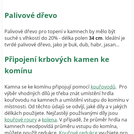
Palivové dřevo
Palivové dřevo pro topení v kamnech by mělo být
suché s vlhkostí do 20% - délka polen
34 cm
. Ideální je
tvrdé palivové dřevo, jako je buk, dub, habr, jasan...
Připojení krbových kamen ke
komínu
Kamna se ke komínu připojují pomocí
kouřovodů
. Pro
výběr vhodných dílů je třeba znát umístění hrdla
kouřovodu na kamnech a umístění vstupu do komínu v
místnosti. Od těchto údajů se odvíjí, jaké díly a v jakých
délkách použijete. Nejčastěji používanými díly jsou
kouřové roury
a
kolena
. V případě, že průměr hrdla na
kamnech neodpovídá průměru vstupu do komína,
můžete použít redukce.
Kouřové redukce
využijete pro