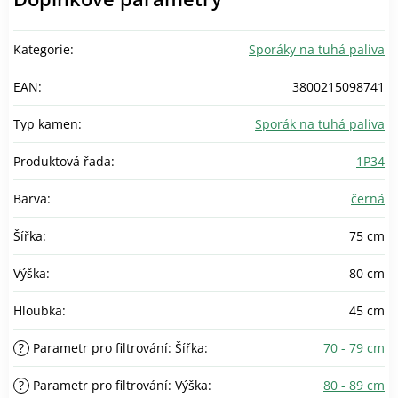
Kategorie
:
Sporáky na tuhá paliva
EAN
:
3800215098741
Typ kamen
:
Sporák na tuhá paliva
Produktová řada
:
1P34
Barva
:
černá
Šířka
:
75 cm
Výška
:
80 cm
Hloubka
:
45 cm
?
Parametr pro filtrování: Šířka
:
70 - 79 cm
?
Parametr pro filtrování: Výška
:
80 - 89 cm