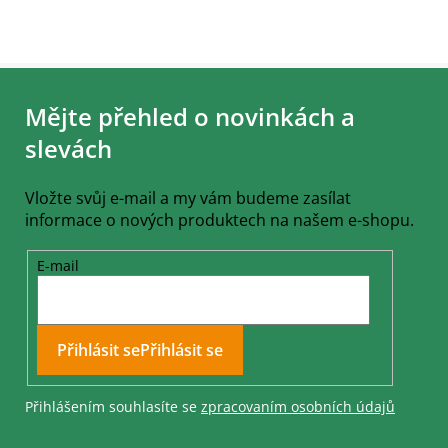
Z
á
Mějte přehled o novinkách a
p
a
slevách
t
í
Vložte svůj e-mail a my vám budeme zasílat
informace o nových produktech na našem e-shopu.
E-mail
Přihlásit se
Přihlášením souhlasíte se
zpracovaním osobních údajů