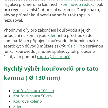
regulací průměru na kamnech,
komínovou redukci
pak
pro regulaci v místě připojení na komín. Dbejte na to,
aby se průměr kouřovodu ve směru toku spalin
nezužoval.
Vhodnými díly pro zakončení kouřovodu a jejich
připojení na komín jsou
zděř
nebo přechodku do
komína. Místo připojení kouřovodu do komína pak z
estetických důvodů můžete zakrýt
růžicí
. Pro správnou
funkci kouřovodu je nutné spalinový tok průběžně
čistit, a to pomocí
rourových kartáčů
.
Rychlý výběr kouřovodů pro tato
kamna ( Ø 130 mm)
Kouřová roura 100 cm
Kouřová roura 50 cm
Kouřové koleno
Zděř