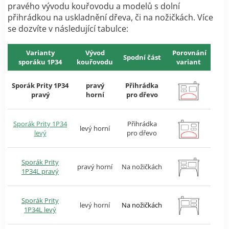
pravého vývodu kouřovodu a modelů s dolní
přihrádkou na uskladnění dřeva, či na nožičkách. Více
se dozvíte v následující tabulce:
Varianty
Vývod
Porovnání
Spodní část
sporáku 1P34
kouřovodu
variant
Sporák Prity 1P34
pravý
Přihrádka
pravý
horní
pro dřevo
Sporák Prity 1P34
Přihrádka
levý horní
levý
pro dřevo
Sporák Prity
pravý horní
Na nožičkách
1P34L pravý
Sporák Prity
levý horní
Na nožičkách
1P34L levý