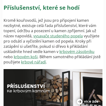
Příslušenství, které se hodí
Kromě kouřovodů, jež jsou pro připojení kamen
nezbytné, existuje celá řada příslušenství, které vám
topení, údržbu a posezení u kamen zpříjemní. Jak už
název napovídá,
vysavače studeného popela
využijete
pro odsátí a vyčistění kamen od popela. Kroky při
zatápění si ušetříte, pokud si dřevo k přikládání
uskladníte hned vedle kamen v
krbovém zásobníku
nebo
krbovém koši
. Během samotného přikládání jistě
použijete
krbové nářadí
.