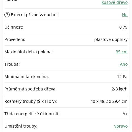
kusové dřevo
?
Externí přívod vzduchu
:
Ne
Účinnost
:
0,79
Provedení
:
plastové doplňky
Maximální délka polena
:
35 cm
Trouba
:
Ano
Minimální tah komína
:
12 Pa
Průměrná spotřeba dřeva
:
2-3 kg/h
Rozměry trouby (Š x H x V)
:
40 x 48,2 x 29,4 cm
Třída energetické účinnosti
:
A+
Umístění trouby
:
vpravo