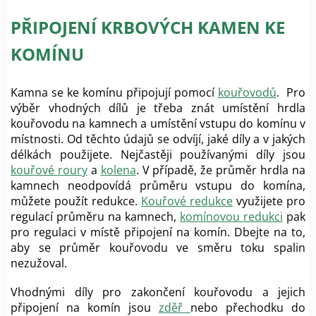
PŘIPOJENÍ KRBOVÝCH KAMEN KE
KOMÍNU
Kamna se ke komínu připojují pomocí
kouřovodů
. Pro
výběr vhodných dílů je třeba znát umístění hrdla
kouřovodu na kamnech a umístění vstupu do komínu v
místnosti. Od těchto údajů se odvíjí, jaké díly a v jakých
délkách použijete. Nejčastěji používanými díly jsou
kouřové roury
a
kolena
. V případě, že průměr hrdla na
kamnech neodpovídá průměru vstupu do komína,
můžete použít redukce.
Kouřové redukce
využijete pro
regulací průměru na kamnech,
komínovou redukci
pak
pro regulaci v místě připojení na komín. Dbejte na to,
aby se průměr kouřovodu ve směru toku spalin
nezužoval.
Vhodnými díly pro zakončení kouřovodu a jejich
připojení na komín jsou
zděř
nebo přechodku do