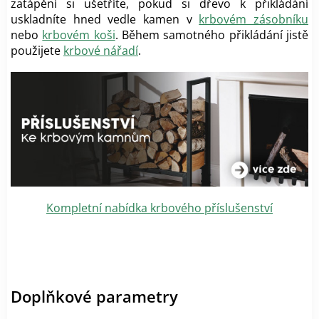
zatápění si ušetříte, pokud si dřevo k přikládání
uskladníte hned vedle kamen v
krbovém zásobníku
nebo
krbovém koši
. Během samotného přikládání jistě
použijete
krbové nářadí
.
Kompletní nabídka krbového příslušenství
Doplňkové parametry