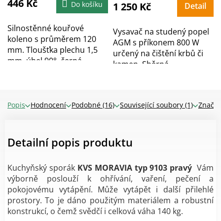
446 Kč
Do košíku
1 250 Kč
Detail
Silnostěnné kouřové
Vysavač na studený popel
koleno s průměrem 120
AGM s příkonem 800 W
mm. Tloušťka plechu 1,5
určený na čištění krbů či
mm, úhel 90°, černá...
kamen. Sběrná...
Popis
Hodnocení
Podobné (16)
Související soubory (1)
Značk
Detailní popis produktu
Kuchyňský sporák
KVS MORAVIA typ 9103
pravý
Vám
výborně poslouží k ohřívání, vaření, pečení a
pokojovému vytápění. Může vytápět i další přilehlé
prostory. To je dáno použitým materiálem a robustní
konstrukcí, o čemž svědčí i celková váha 140 kg.