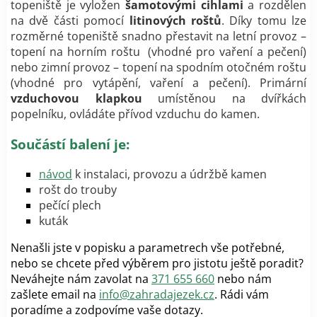
topeniště je vyložen
šamotovými cihlami
a rozdělen
na dvě části pomocí
litinových roštů
. Díky tomu lze
rozměrné topeniště snadno přestavit na letní provoz –
topení na horním roštu (vhodné pro vaření a pečení)
nebo zimní provoz – topení na spodním otočném roštu
(vhodné pro vytápění, vaření a pečení). Primární
vzduchovou klapkou
umístěnou na dvířkách
popelníku, ovládáte přívod vzduchu do kamen.
Součástí balení je:
návod
k instalaci, provozu a údržbě kamen
rošt do trouby
pečící plech
kuták
Nenašli jste v popisku a parametrech vše potřebné,
nebo se chcete před výběrem pro jistotu ještě poradit?
Neváhejte nám zavolat na
371 655 660
nebo nám
zašlete email na
info@zahradajezek.cz
. Rádi vám
poradíme a zodpovíme vaše dotazy.