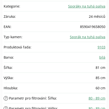
Kategorie
:
Sporáky na tuhá paliva
Záruka
:
24 měsíců
EAN
:
8590419658050
Typ kamen
:
Sporák na tuhá paliva
Produktová řada
:
9103
Barva
:
bílá
Šířka
:
81 cm
Výška
:
85 cm
Hloubka
:
60 cm
?
Parametr pro filtrování: Šířka
:
80 - 89 cm
?
Parametr pro filtrování: Výška
:
80 - 89 cm