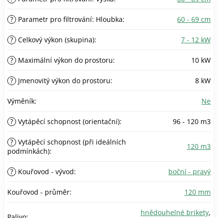
?
Parametr pro filtrování: Hloubka
:
60 - 69 cm
?
Celkový výkon (skupina)
:
7 - 12 kW
?
Maximální výkon do prostoru
:
10 kW
?
Jmenovitý výkon do prostoru
:
8 kW
Výměník
:
Ne
?
Vytápěcí schopnost (orientační)
:
96 - 120 m3
?
Vytápěcí schopnost (při ideálních
120 m3
podmínkách)
:
?
Kouřovod - vývod
:
boční - pravý
Kouřovod - průměr
:
120 mm
hnědouhelné brikety
,
Palivo
: