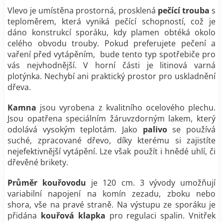
Vlevo je umístěna prostorná, prosklená
pečící trouba
s
teploměrem, která vyniká pečící schopností, což je
dáno konstrukcí sporáku, kdy plamen obtéká okolo
celého obvodu trouby. Pokud preferujete pečení a
vaření před vytápěním, bude tento typ spotřebiče pro
vás nejvhodnější. V horní části je litinová varná
plotýnka. Nechybí ani praktický prostor pro uskladnění
dřeva.
Kamna
jsou vyrobena z kvalitního ocelového plechu.
Jsou opatřena speciálním žáruvzdorným lakem, který
odolává vysokým teplotám. Jako
palivo
se používá
suché, zpracované dřevo, díky kterému si zajistíte
nejefektivnější vytápění. Lze však použít i hnědé uhlí, či
dřevěné brikety.
Průměr kouřovodu
je 120 cm. 3 vývody umožňují
variabilní napojení na komín zezadu, zboku nebo
shora, vše na pravé straně. Na výstupu ze sporáku je
přidána
kouřová klapka
pro regulaci spalin. Vnitřek