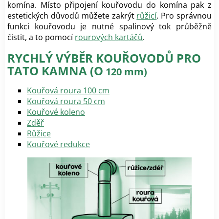
komína. Místo připojení kouřovodu do komína pak z
estetických důvodů můžete zakrýt
růžicí
. Pro správnou
funkci kouřovodu je nutné spalinový tok průběžně
čistit, a to pomocí
rourových kartáčů
.
RYCHLÝ VÝBĚR KOUŘOVODŮ PRO
TATO KAMNA (O
120 mm)
Kouřová roura 100 cm
Kouřová roura 50 cm
Kouřové koleno
Zděř
Růžice
Kouřové redukce