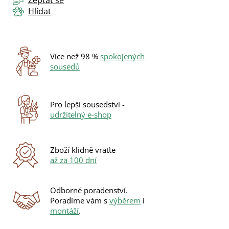
Hlídat
Více než 98 %
spokojených
sousedů
Pro lepší sousedství -
udržitelný e-shop
Zboží klidně vraťte
až za 100 dní
Odborné poradenství.
Poradíme vám s
výběrem
i
montáží
.