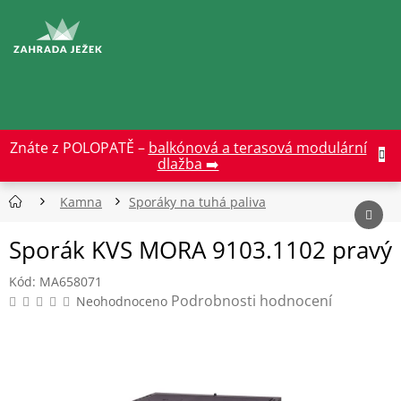
Přejít
na
CZK
obsah
Znáte z POLOPATĚ –
balkónová a terasová modulární
dlažba ➡️
Kamna
Sporáky na tuhá paliva
Sporák KVS MORA 9103.1102 pravý
Kód:
MA658071
Průměrné
Podrobnosti hodnocení
Neohodnoceno
hodnocení
produktu
je
0,0
z
5
hvězdiček.