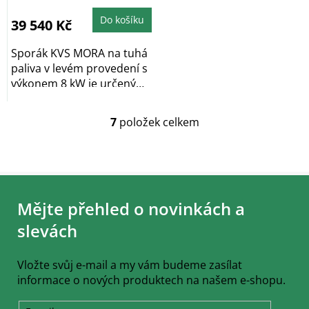
Do košíku
39 540 Kč
Sporák KVS MORA na tuhá
paliva v levém provedení s
výkonem 8 kW je určený
na vaření a...
7
položek celkem
O
v
l
á
Z
d
á
a
Mějte přehled o novinkách a
c
p
í
a
slevách
p
t
r
í
v
Vložte svůj e-mail a my vám budeme zasílat
k
informace o nových produktech na našem e-shopu.
y
v