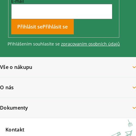
ý
E-mail
p
i
s
u
Přihlásit se
Přihlášením souhlasíte se
zpracovaním osobních údajů
Vše o nákupu
O nás
Dokumenty
Kontakt