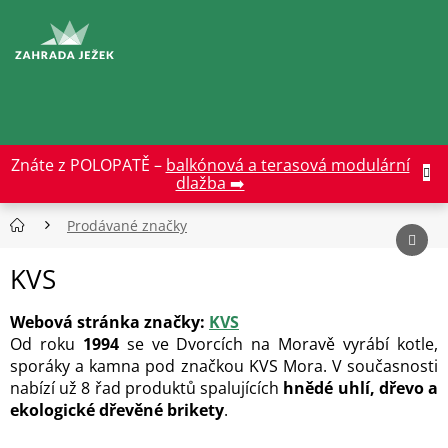
Přejít
na
CZK
obsah
Znáte z POLOPATĚ –
balkónová a terasová modulární
dlažba ➡️
Prodávané značky
KVS
Webová stránka značky:
KVS
Od roku
1994
se ve Dvorcích na Moravě vyrábí kotle,
sporáky a kamna pod značkou KVS Mora. V současnosti
nabízí už 8 řad produktů spalujících
hnědé uhlí, dřevo a
ekologické dřevěné brikety
.