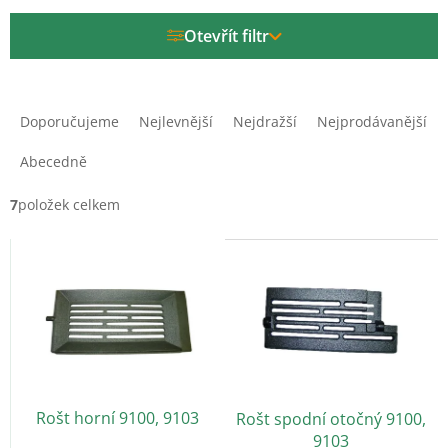
Otevřít filtr
Ř
a
Doporučujeme
Nejlevnější
Nejdražší
Nejprodávanější
z
e
Abecedně
n
í
7
položek celkem
p
V
r
ý
o
p
d
i
u
s
k
p
t
r
ů
o
Rošt horní 9100, 9103
Rošt spodní otočný 9100,
d
9103
u