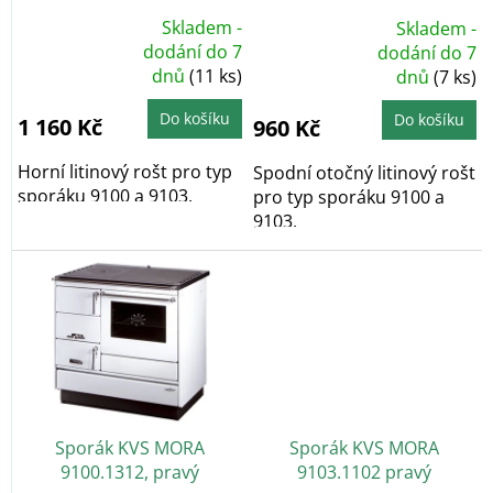
k
Skladem -
Skladem -
t
Průměrné
dodání do 7
Průměrné
dodání do 7
hodnocení
hodnocení
ů
dnů
(11 ks)
produktu
dnů
(7 ks)
produktu
je
je
5,0
5,0
z
z
Do košíku
Do košíku
1 160 Kč
960 Kč
5
5
hvězdiček.
hvězdiček.
Horní litinový rošt pro typ
Spodní otočný litinový rošt
sporáku 9100 a 9103.
pro typ sporáku 9100 a
9103.
Sporák KVS MORA
Sporák KVS MORA
9100.1312, pravý
9103.1102 pravý