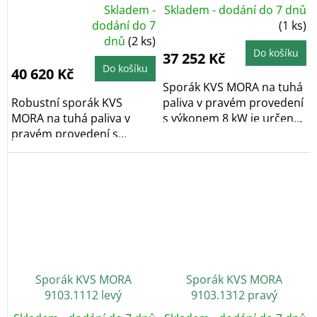
Skladem -
Skladem - dodání do 7 dnů
Průměrné
dodání do 7
(1 ks)
hodnocení
dnů
(2 ks)
produktu
je
Do košíku
37 252 Kč
5,0
z
Do košíku
40 620 Kč
5
hvězdiček.
Sporák KVS MORA na tuhá
Robustní sporák KVS
paliva v pravém provedení
MORA na tuhá paliva v
s výkonem 8 kW je určený
pravém provedení s
na vaření a...
výkonem 8 kW je určený
na...
Sporák KVS MORA
Sporák KVS MORA
9103.1112 levý
9103.1312 pravý