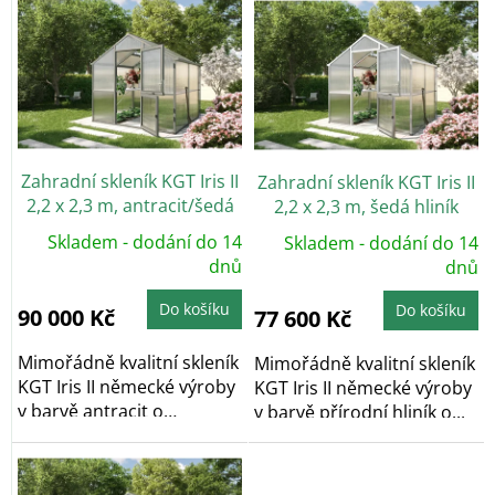
ý
p
i
s
p
r
o
Zahradní skleník KGT Iris II
Zahradní skleník KGT Iris II
d
2,2 x 2,3 m, antracit/šedá
2,2 x 2,3 m, šedá hliník
u
k
Skladem - dodání do 14
Skladem - dodání do 14
t
dnů
dnů
ů
Do košíku
Do košíku
90 000 Kč
77 600 Kč
Mimořádně kvalitní skleník
Mimořádně kvalitní skleník
KGT Iris II německé výroby
KGT Iris II německé výroby
v barvě antracit o
v barvě přírodní hliník o...
rozměrech 2,17...