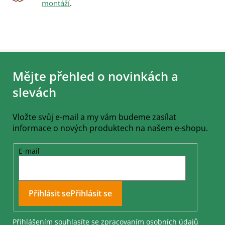
montáží
.
Z
á
Mějte přehled o novinkách a
p
a
slevách
t
í
Vložte svůj e-mail a my vám budeme zasílat
informace o nových produktech na našem e-shopu.
E-mail
Přihlásit se
Přihlášením souhlasíte se
zpracovaním osobních údajů