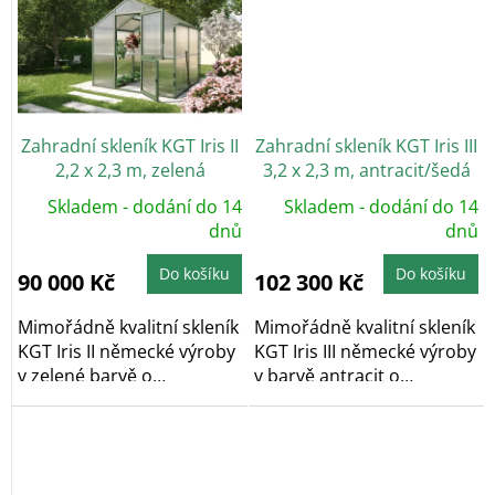
Zahradní skleník KGT Iris II
Zahradní skleník KGT Iris III
2,2 x 2,3 m, zelená
3,2 x 2,3 m, antracit/šedá
Skladem - dodání do 14
Skladem - dodání do 14
dnů
dnů
Do košíku
Do košíku
90 000 Kč
102 300 Kč
Mimořádně kvalitní skleník
Mimořádně kvalitní skleník
KGT Iris II německé výroby
KGT Iris III německé výroby
v zelené barvě o
v barvě antracit o
rozměrech 2,17 x...
rozměrech...