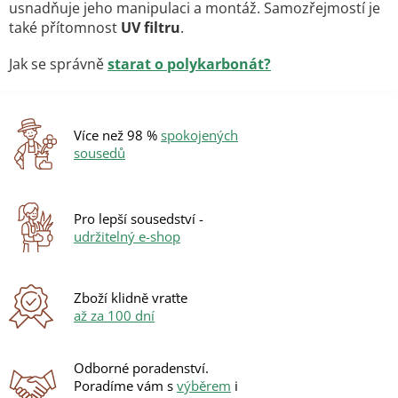
p
usnadňuje jeho manipulaci a montáž. Samozřejmostí je
r
také přítomnost
UV filtru
.
v
k
Jak se správně
starat o polykarbonát?
y
v
ý
p
Více než 98 %
spokojených
i
sousedů
s
u
Pro lepší sousedství -
udržitelný e-shop
Zboží klidně vraťte
až za 100 dní
Odborné poradenství.
Poradíme vám s
výběrem
i