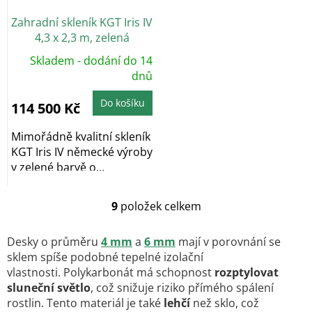
Zahradní skleník KGT Iris IV
4,3 x 2,3 m, zelená
Skladem - dodání do 14
dnů
Do košíku
114 500 Kč
Mimořádně kvalitní skleník
KGT Iris IV německé výroby
v zelené barvě o
rozměrech...
9
položek celkem
O
v
l
Desky o průměru
4 mm
a
6 mm
mají v porovnání se
á
sklem spíše podobné tepelné izolační
d
vlastnosti. Polykarbonát má schopnost
rozptylovat
a
sluneční světlo
, což snižuje riziko přímého spálení
c
rostlin. Tento materiál je také
lehčí
než sklo, což
í