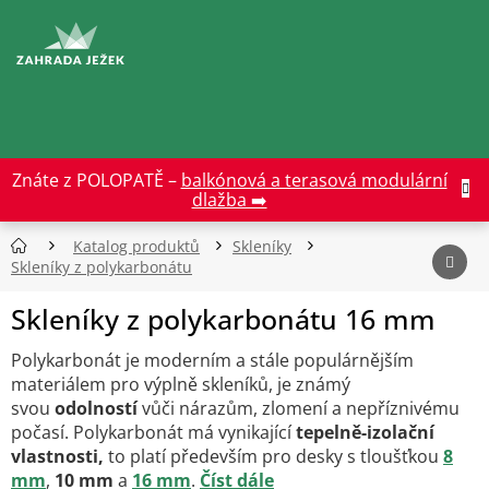
Přejít
na
CZK
obsah
Znáte z POLOPATĚ –
balkónová a terasová modulární
dlažba ➡️
Katalog produktů
Skleníky
Skleníky z polykarbonátu
Skleníky z polykarbonátu 16 mm
Polykarbonát je moderním a stále populárnějším
materiálem pro výplně skleníků, je známý
svou
odolností
vůči nárazům, zlomení a nepříznivému
počasí. Polykarbonát má vynikající
tepelně-izolační
vlastnosti,
to platí především pro desky s tloušťkou
8
mm
,
10 mm
a
16 mm
.
Číst dále