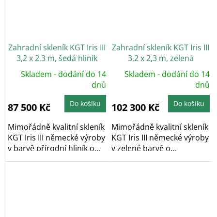
Zahradní skleník KGT Iris III
Zahradní skleník KGT Iris III
3,2 x 2,3 m, šedá hliník
3,2 x 2,3 m, zelená
Skladem - dodání do 14
Skladem - dodání do 14
dnů
dnů
Do košíku
Do košíku
87 500 Kč
102 300 Kč
Mimořádně kvalitní skleník
Mimořádně kvalitní skleník
KGT Iris III německé výroby
KGT Iris III německé výroby
v barvě přírodní hliník o...
v zelené barvě o
rozměrech 3,20...