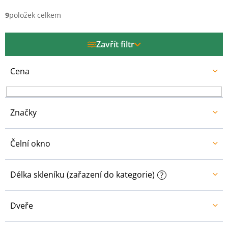
n
í
9
položek celkem
p
r
Zavřít filtr
o
d
u
Cena
k
t
ů
Značky
Čelní okno
Délka skleníku (zařazení do kategorie)
?
Dveře