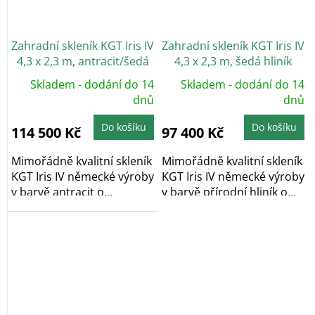
Zahradní skleník KGT Iris IV
Zahradní skleník KGT Iris IV
4,3 x 2,3 m, antracit/šedá
4,3 x 2,3 m, šedá hliník
Skladem - dodání do 14
Skladem - dodání do 14
dnů
dnů
Do košíku
Do košíku
114 500 Kč
97 400 Kč
Mimořádně kvalitní skleník
Mimořádně kvalitní skleník
KGT Iris IV německé výroby
KGT Iris IV německé výroby
v barvě antracit o
v barvě přírodní hliník o...
rozměrech...