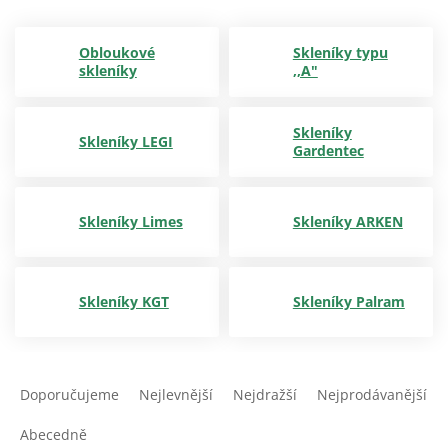
Obloukové
Skleníky typu
skleníky
,,A"
Skleníky
Skleníky LEGI
Gardentec
Skleníky Limes
Skleníky ARKEN
Skleníky KGT
Skleníky Palram
Ř
a
Doporučujeme
Nejlevnější
Nejdražší
Nejprodávanější
z
e
Abecedně