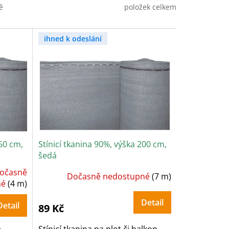
položek celkem
ě
ihned k odeslání
160 cm,
Stínicí tkanina 90%, výška 200 cm,
šedá
očasně
Dočasně nedostupné
(7 m)
né
(4 m)
Detail
Detail
89 Kč