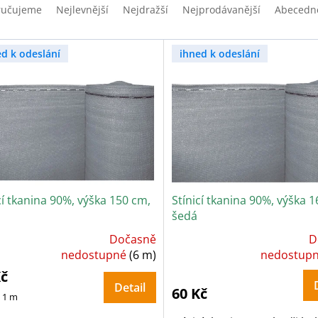
ručujeme
Nejlevnější
Nejdražší
Nejprodávanější
Abecedn
ed k odeslání
ihned k odeslání
cí tkanina 90%, výška 150 cm,
Stínicí tkanina 90%, výška 
šedá
Dočasně
D
ůměrné
Průměrné
dnocení
nedostupné
(6 m)
hodnocení
nedostup
oduktu
produktu
je
Kč
5,0
Detail
z
60 Kč
5
/ 1 m
zdiček.
hvězdiček.