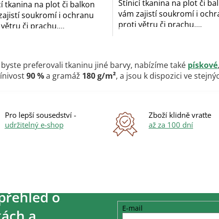
Stínicí tkanina na plot či ba
cí tkanina na plot či balkon
vám zajistí soukromí i och
ajistí soukromí i ochranu
proti větru či prachu....
 větru či prachu....
O
v
byste preferovali tkaninu jiné barvy, nabízíme také
pískové
l
tínivost
90 %
a gramáž
180 g/m²
, a jsou k dispozici ve stejn
á
d
a
c
í
Pro lepší sousedství -
Zboží klidně vraťte
p
udržitelný e-shop
až za 100 dní
r
v
k
y
v
ý
p
přehled o
i
s
E-mail
ách a
u