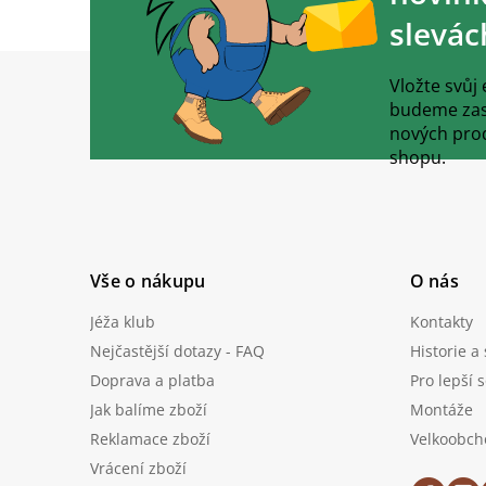
slevác
Z
á
Vložte svůj
p
budeme zasí
a
nových pro
t
shopu.
í
Vše o nákupu
O nás
Jéža klub
Kontakty
Nejčastější dotazy - FAQ
Historie a
Doprava a platba
Pro lepší 
Jak balíme zboží
Montáže
Reklamace zboží
Velkoobch
Vrácení zboží