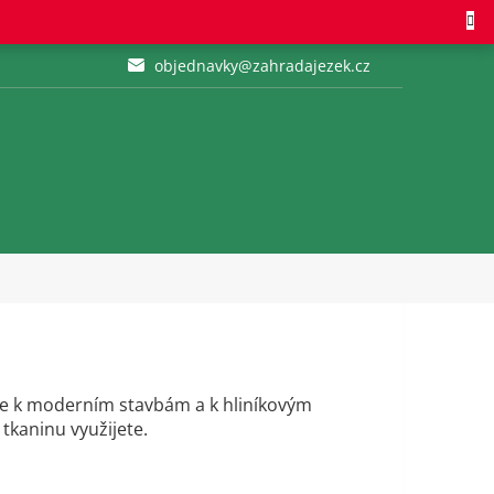
objednavky@zahradajezek.cz
se k moderním stavbám a k hliníkovým
 tkaninu využijete.