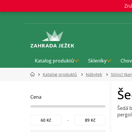
Přejít
Zná
na
obsah
Katalog produktů
Skleníky
Chov
Katalog produktů
Nábytek
Stínicí tka
P
Še
o
s
Cena
t
Šedá b
r
pergol
a
60
Kč
89
Kč
n
Ř
n