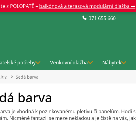
te z POLOPATĚ –
balkónová a terasová modulární dlažba ➡️
371 655 660
atelské potřeby
Venkovní dlažba
Nábytek
niny
Šedá barva
dá barva
arva je vhodná k pozinkovanému pletivu či panelům. Hodí 
ám. Nicméně fantazii se meze nekladou a je čistě na vás, jak