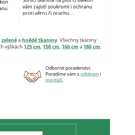
Stínicí tkanina na plot či balkon
lkon
vám zajistí soukromí i ochranu
ranu
proti větru či prachu....
,
zelené
a
hnědé tkaniny
. Všechny tkaniny
ých výškách
125 cm
,
150 cm
,
160 cm
a
180 cm
.
Odborné poradenství.
Poradíme vám s
výběrem
i
montáží
.