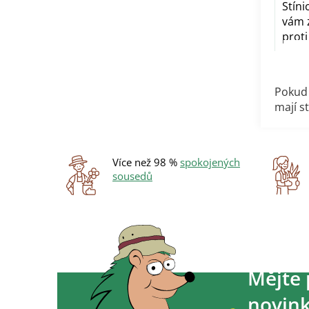
Stíni
vám z
proti
Pokud 
mají s
Více než 98 %
spokojených
sousedů
Mějte 
novink