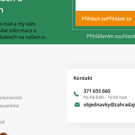
h
Přihlásit se
 e-mail a my vám
lat informace o
Přihlášením souhlasí
duktech na našem e-
Kontakt
371 655 660
Po-Pá 8:00 - 16:00 hod.
 současnost
objednavky
@
zahradaj
sousedství
od