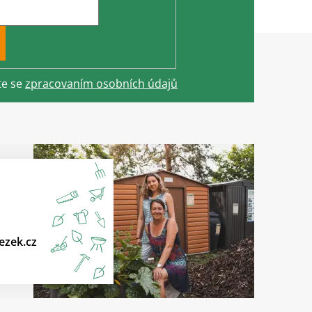
te se
zpracovaním osobních údajů
ezek.cz