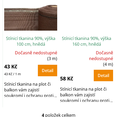
Stínicí tkanina 90%, výška
Stínicí tkanina 90%, výška
100 cm, hnědá
160 cm, hnědá
Dočasně nedostupné
Dočasně
Průměrné
(3 m)
nedostupné
hodnocení
(4 m)
produktu
43 Kč
je
Detail
5,0
z
Měrná
43 Kč / 1 m
Detail
5
58 Kč
cena:
hvězdiček.
Stínicí tkanina na plot či
Stínicí tkanina na plot či
balkon vám zajistí
balkon vám zajistí
soukromí i ochranu proti
soukromí i ochranu proti
větru či prachu....
větru či prachu....
4
položek celkem