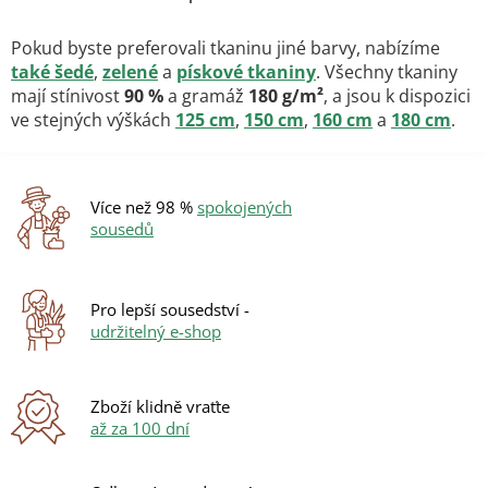
O
v
l
Pokud byste preferovali tkaninu jiné barvy, nabízíme
á
také šedé
,
zelené
a
pískové tkaniny
. Všechny tkaniny
d
mají stínivost
90 %
a gramáž
180 g/m²
, a jsou k dispozici
a
ve stejných výškách
125 cm
,
150 cm
,
160 cm
a
180 cm
.
c
í
p
r
v
Více než 98 %
spokojených
k
sousedů
y
v
ý
p
Pro lepší sousedství -
i
udržitelný e-shop
s
u
Zboží klidně vraťte
až za 100 dní