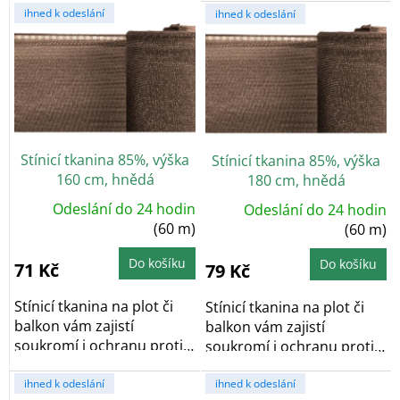
V
ihned k odeslání
ihned k odeslání
ý
p
i
s
p
r
o
Stínicí tkanina 85%, výška
Stínicí tkanina 85%, výška
d
160 cm, hnědá
180 cm, hnědá
u
k
Odeslání do 24 hodin
Odeslání do 24 hodin
t
(60 m)
(60 m)
ů
Do košíku
Do košíku
71 Kč
79 Kč
Stínicí tkanina na plot či
Stínicí tkanina na plot či
balkon vám zajistí
balkon vám zajistí
soukromí i ochranu proti
soukromí i ochranu proti
větru či prachu....
větru či prachu....
ihned k odeslání
ihned k odeslání