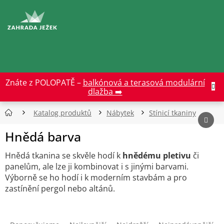
Přejít
na
CZK
obsah
Znáte z POLOPATĚ –
balkónová a terasová modulární
dlažba ➡️
Katalog produktů
Nábytek
Stínicí tkaniny
Hnědá barva
Hnědá tkanina se skvěle hodí k
hnědému pletivu
či
panelům, ale lze ji kombinovat i s jinými barvami.
Výborně se ho hodí i k moderním stavbám a pro
zastínění pergol nebo altánů.
Ř
a