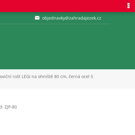
objednavky@zahradajezek.cz
loviční rošt LEGI na ohniště 80 cm, černá ocel 5
d:
ZJP-80