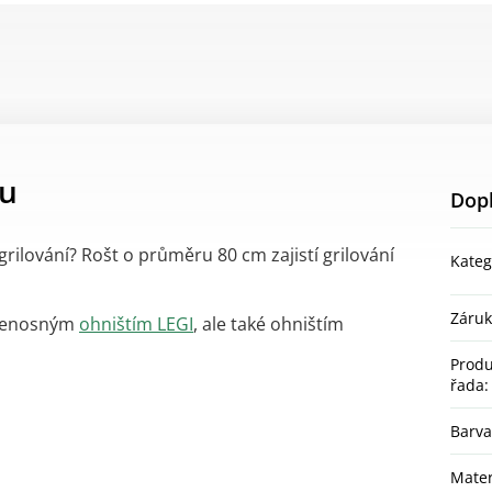
tu
Dop
grilování?
Rošt o průměru 8
0 cm zajistí grilování
Kateg
Záru
 přenosným
ohništím LEGI
, ale také ohništím
Produ
řada
:
Barva
Mater