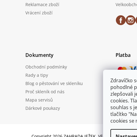
Reklamace zboží
Velkoobch
Vrácení zboží
Dokumenty
Platba
Obchodní podmínky
Rady a tipy
Zdravíčko 
Blog o pěstování ve skleníku
Možnost
pohodlné p
Proč skleník od nás
zlepšovali 
Mapa servisů
cookies. Tl
souhlas s j
Dárkové poukazy
tlačítko "N
cookies se 
Nastave
Copyright 2026
ZAHRADA JEŽEK
. Všechna práva vyh