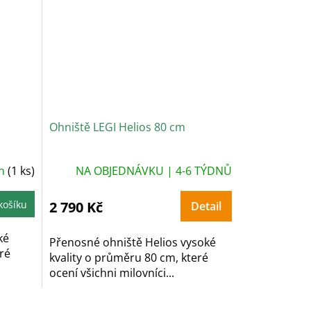
Ohniště LEGI Helios 80 cm
in
(1 ks)
NA OBJEDNÁVKU | 4-6 TÝDNŮ
košíku
2 790 Kč
Detail
ké
Přenosné ohniště Helios vysoké
ré
kvality o průměru 80 cm, které
ocení všichni milovníci...