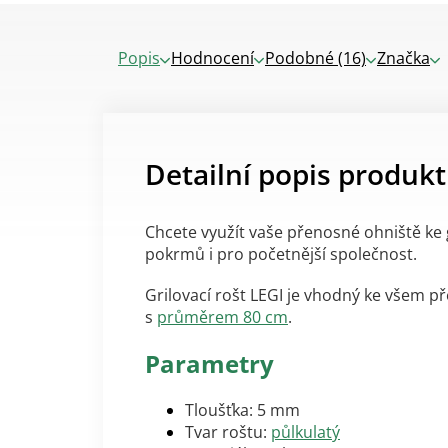
Popis
Hodnocení
Podobné (16)
Značka
Detailní popis produk
Chcete využít vaše přenosné ohniště ke 
pokrmů i pro početnější společnost.
Grilovací rošt LEGI je vhodný ke všem
s
průměrem 80 cm
.
Parametry
Tloušťka: 5 mm
Tvar roštu:
půlkulatý