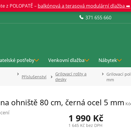
te z POLOPATĚ –
balkónová a terasová modulární dlažba ➡️
371 655 660
atelské potřeby
Venkovní dlažba
Nábytek
Grilovací rošty a
Grilovací po
Příslušenství
desky
mm
I na ohniště 80 cm, černá ocel 5 mm
Kó
cení
1 990 Kč
1 645 Kč bez DPH