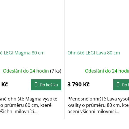
tě LEGI Magma 80 cm
Ohniště LEGI Lava 80 cm
Odeslání do 24 hodin
(7 ks)
Odeslání do 24 hod
 Kč
3 790 Kč
Do košíku
Do 
sné ohniště Magma vysoké
Přenosné ohniště Lava vyso
y o průměru 80 cm, které
kvality o průměru 80 cm, kte
šichni milovníci...
ocení všichni milovníci...