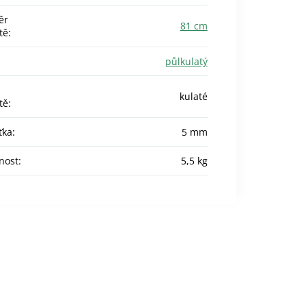
ěr
81 cm
tě
:
půlkulatý
kulaté
tě
:
ťka
:
5 mm
nost
:
5,5 kg