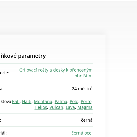
lňkové parametry
Grilovací rošty a desky k přenosným
orie
:
ohništím
ka
:
24 měsíců
ktová
Bali
,
Haiti
,
Montana
,
Palma
,
Polo
,
Porto
,
Helios
,
Vulcan
,
Lava
,
Magma
:
černá
iál
:
černá ocel