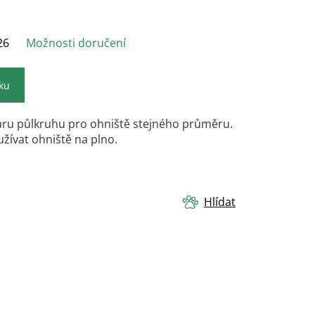
26
Možnosti doručení
íku
aru půlkruhu pro ohniště stejného průměru.
užívat ohniště na plno.
Hlídat