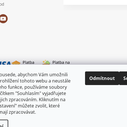
od
sousede, abychom Vám umožnili
i dopravy
Odmítnout
S
rohlížení tohoto webu a neustále
jeho funkce, používáme soubory
ačítkem "Souhlasím" vyjadřujete
ejich zpracováním. Kliknutím na
astavení" můžete zvolit, které
mají zpracovávat.
ní
razena.