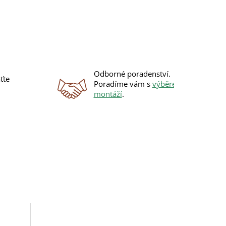
Odborné poradenství.
ťte
Poradíme vám s
výběrem
i
montáží
.