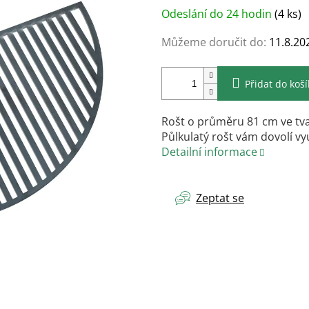
Měrná
Odeslání do 24 hodin
(4 ks)
cena:
Můžeme doručit do:
11.8.20
Přidat do koš
Rošt o průměru 81 cm ve tv
Půlkulatý rošt vám dovolí vy
Detailní informace
Zeptat se