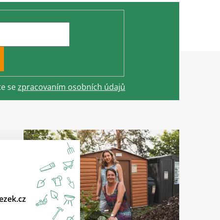
te se
zpracovaním osobních údajů
ezek.cz