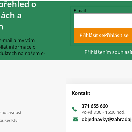
přehled o
E-mail
ách a
h
Přihlásit se
 e-mail a my vám
lat informace o
Přihlášením souhlasí
duktech na našem e-
Kontakt
371 655 660
Po-Pá 8:00 - 16:00 hod.
 současnost
objednavky
@
zahradaj
sousedství