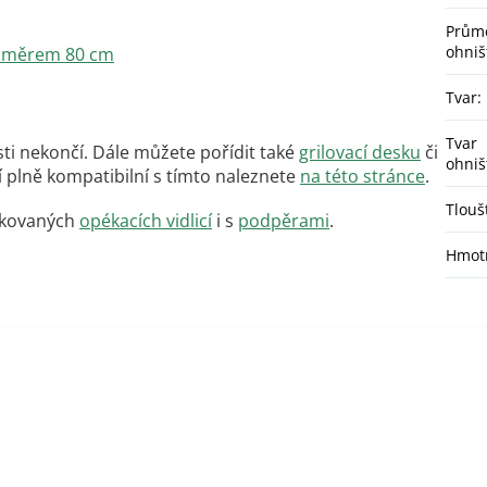
Prům
ohniš
růměrem 80 cm
Tvar
:
Tvar
ti nekončí. Dále můžete pořídit také
grilovací desku
či
ohniš
ví plně kompatibilní s tímto naleznete
na této stránce
.
Tlouš
í kovaných
opékacích vidlicí
i s
podpěrami
.
Hmot