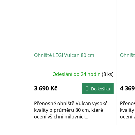
Ohniště LEGI Vulcan 80 cm
Ohniš
Odeslání do 24 hodin
(8 ks)
3 690 Kč
4 369
Do košíku
Přenosné ohniště Vulcan vysoké
Přeno
kvality o průměru 80 cm, které
kvalit
ocení všichni milovníci...
ocení v