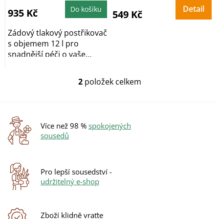
je
4,0
Detail
Do košíku
935 Kč
z
549 Kč
5
hvězdiček.
Zádový tlakový postřikovač
s objemem 12 l pro
snadnější péči o vaše
rostliny.
2
položek celkem
O
v
l
á
d
Více než 98 %
spokojených
a
sousedů
c
í
p
r
Pro lepší sousedství -
v
udržitelný e-shop
k
y
v
ý
Zboží klidně vraťte