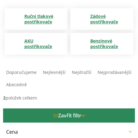
Ruční tlakové
Zádové
postřikovače
postřikovače
AKU
Benzínové
postřikovače
postřikovače
Ř
a
Doporučujeme
Nejlevnější
Nejdražší
Nejprodávanější
z
e
Abecedně
n
í
2
položek celkem
p
r
Zavřít filtr
o
d
u
Cena