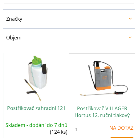
k
t
ů
Značky
Objem
V
ý
p
i
s
p
r
o
Postřikovač zahradní 12 l
Postřikovač VILLAGER
d
Hortus 12, ruční tlakový
u
k
Skladem - dodání do 7 dnů
Průměrné
NA DOTAZ
t
hodnocení
(124 ks)
produktu
ů