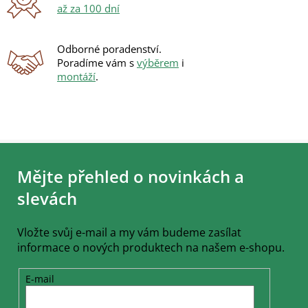
p
až za 100 dní
i
s
u
Odborné poradenství.
Poradíme vám s
výběrem
i
montáží
.
Z
á
Mějte přehled o novinkách a
p
a
slevách
t
í
Vložte svůj e-mail a my vám budeme zasílat
informace o nových produktech na našem e-shopu.
E-mail