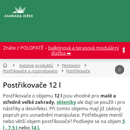
Přejít
na
CZK
obsah
Znáte z POLOPATĚ –
balkónová a terasová modulární
dlažba ➡️
Katalog produktů
Pěstování
Postřikovače a rozprašovače
Postřikovače
Postřikovače 12 l
Postřikovače o objemu
12 l
jsou vhodné pro
malé a
středně velké zahrady,
skleníky
ale dají se použít i pro
nástřiky a desinfekci. Při tomto objemu mají již zádový
popruh pro usnadnění manipulace. Potřebujete menší
nebo větší objem postřikovače? Podívejte se na objem
5
l ,
7,5 l
nebo
14 l.