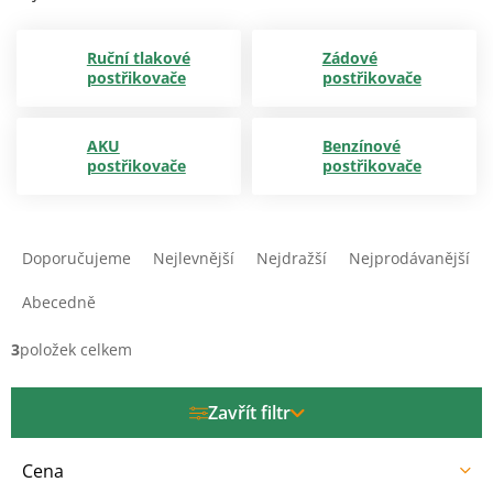
Ruční tlakové
Zádové
postřikovače
postřikovače
AKU
Benzínové
postřikovače
postřikovače
Ř
a
Doporučujeme
Nejlevnější
Nejdražší
Nejprodávanější
z
e
Abecedně
n
í
3
položek celkem
p
r
Zavřít filtr
o
d
u
Cena