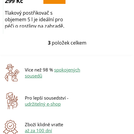
299 Kč
5
hvězdiček.
Tlakový postřikovač s
objemem 5 l je ideální pro
péči o rostliny na zahradě.
3
položek celkem
O
v
l
á
d
Více než 98 %
spokojených
a
sousedů
c
í
p
r
Pro lepší sousedství -
v
udržitelný e-shop
k
y
v
ý
Zboží klidně vraťte
p
až za 100 dní