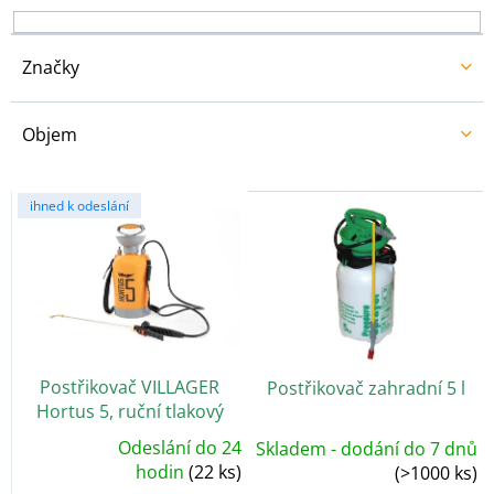
k
t
ů
Značky
Objem
V
ihned k odeslání
ý
p
i
s
p
r
o
Postřikovač VILLAGER
Postřikovač zahradní 5 l
d
Hortus 5, ruční tlakový
u
k
Odeslání do 24
Skladem - dodání do 7 dnů
Průměrné
t
hodnocení
hodin
(22 ks)
(>1000 ks)
produktu
ů