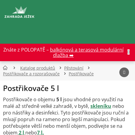
Přejít
na
CZK
obsah
Znáte z POLOPATĚ –
balkónová a terasová modulární
dlažba ➡️
Katalog produktů
Pěstování
Postřikovače a rozprašovače
Postřikovače
Postřikovače 5 l
Postřikovače o objemu
5 l
jsou vhodné pro využití na
malé až středně velké zahradě, v bytě,
skleníku
nebo
pro nástřiky a desinfekci. Tyto postřikovače jsou ruční a
mívají popruh na rameno pro lepší manipulaci. Pokud
potřebujete větší nebo menší objem, podívejte se na
objem
2 l
nebo
7 l.