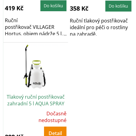
je
5,0
Do košíku
Do košíku
419 Kč
358 Kč
z
5
hvězdiček.
Ruční
Ruční tlakový postřikovač
postřikovač VILLAGER
ideální pro péči o rostliny
Hortus, objem nádrže 5 l,
na zahradě.
teleskopická tyč s
mosaznou...
Tlakový ruční postřikovač
zahradní 5 l AQUA SPRAY
Dočasně
Průměrné
hodnocení
nedostupné
produktu
je
5,0
Detail
z