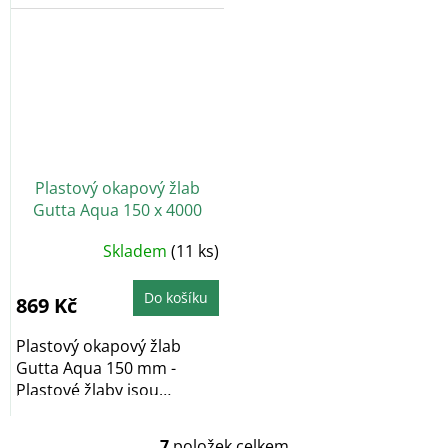
bezúdržbové a
bezúdržbové a
barvostálé....
barvostálé....
Plastový okapový žlab
Gutta Aqua 150 x 4000
mm, hnědá
Skladem
(11 ks)
Do košíku
869 Kč
Plastový okapový žlab
Gutta Aqua 150 mm -
Plastové žlaby jsou
bezúdržbové a
barvostálé....
7
položek celkem