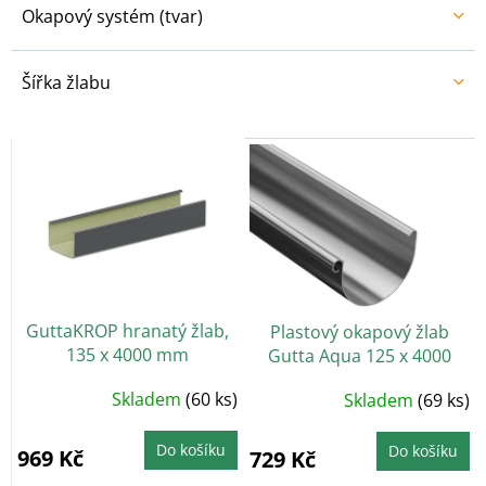
Okapový systém (tvar)
Šířka žlabu
V
ý
p
i
s
p
r
o
GuttaKROP hranatý žlab,
Plastový okapový žlab
d
135 x 4000 mm
Gutta Aqua 125 x 4000
u
mm, antracit
k
Průměrné
Skladem
(60 ks)
Skladem
(69 ks)
t
hodnocení
produktu
ů
je
5,0
Do košíku
Do košíku
969 Kč
729 Kč
z
5