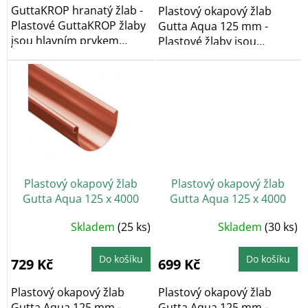
hvězdiček.
GuttaKROP hranatý žlab -
Plastový okapový žlab
Plastové GuttaKROP žlaby
Gutta Aqua 125 mm -
jsou hlavním prvkem
Plastové žlaby jsou
okapového...
bezúdržbové a
barvostálé....
Plastový okapový žlab
Plastový okapový žlab
Gutta Aqua 125 x 4000
Gutta Aqua 125 x 4000
mm, cihlově červená
mm, hnědá
Skladem
(25 ks)
Skladem
(30 ks)
Do košíku
Do košíku
729 Kč
699 Kč
Plastový okapový žlab
Plastový okapový žlab
Gutta Aqua 125 mm -
Gutta Aqua 125 mm -