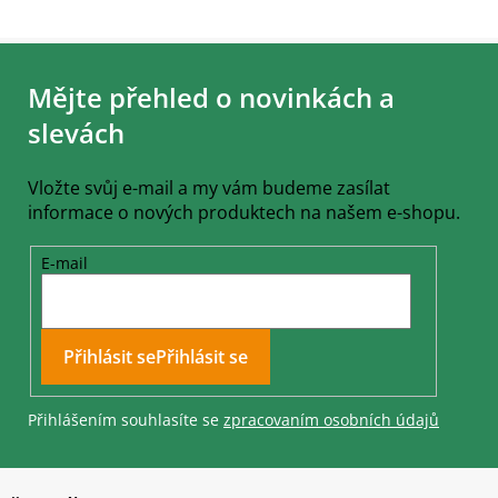
Z
á
Mějte přehled o novinkách a
p
a
slevách
t
í
Vložte svůj e-mail a my vám budeme zasílat
informace o nových produktech na našem e-shopu.
E-mail
Přihlásit se
Přihlášením souhlasíte se
zpracovaním osobních údajů