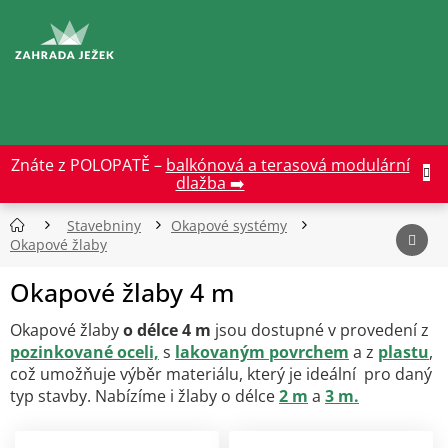
Přejít
na
CZK
obsah
Znáte z POLOPATĚ –
balkónová a terasová modulární
dlažba ➡️
Stavebniny
Okapové systémy
Okapové žlaby
Okapové žlaby 4 m
Okapové žlaby
o délce 4 m
jsou dostupné v provedení z
pozinkované oceli,
s
lakovaným povrchem
a z
plastu
,
což umožňuje výběr materiálu, který je ideální pro daný
typ stavby. Nabízíme i žlaby o délce
2 m
a
3 m.