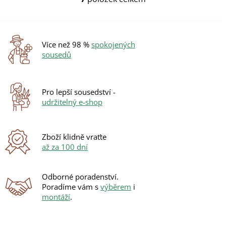
O
v
l
á
d
Více než 98 %
spokojených
a
sousedů
c
í
p
r
Pro lepší sousedství -
v
udržitelný e-shop
k
y
v
ý
Zboží klidně vraťte
p
až za 100 dní
i
s
u
Odborné poradenství.
Poradíme vám s
výběrem
i
montáží
.