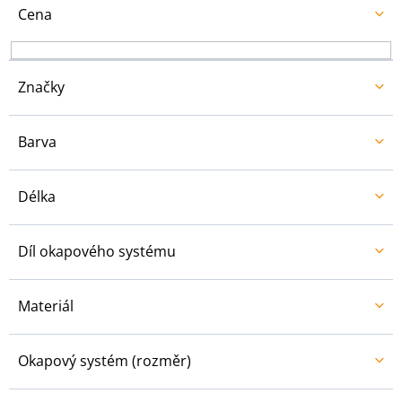
u
Cena
k
t
ů
Značky
Barva
Délka
Díl okapového systému
Materiál
Okapový systém (rozměr)