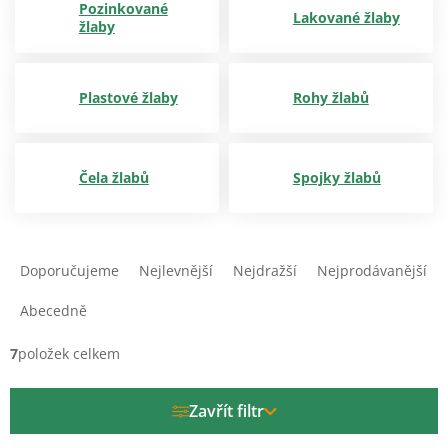
Pozinkované
Lakované žlaby
žlaby
Plastové žlaby
Rohy žlabů
Čela žlabů
Spojky žlabů
Ř
a
Doporučujeme
Nejlevnější
Nejdražší
Nejprodávanější
z
e
Abecedně
n
í
7
položek celkem
p
r
Zavřít filtr
o
d