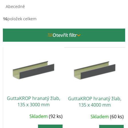
z
e
Abecedně
n
í
16
položek celkem
p
r
Otevřít filtr
o
d
V
u
ý
k
p
t
i
ů
s
p
r
o
GuttaKROP hranatý žlab,
GuttaKROP hranatý žlab,
d
135 x 3000 mm
135 x 4000 mm
u
k
Skladem
(92 ks)
Průměrné
Skladem
(60 ks)
t
hodnocení
produktu
ů
je