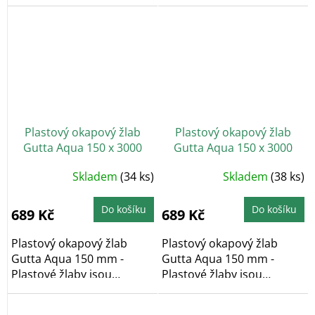
bezúdržbové a
bezúdržbové a
barvostálé....
barvostálé....
Plastový okapový žlab
Plastový okapový žlab
Gutta Aqua 150 x 3000
Gutta Aqua 150 x 3000
mm, antracit
mm, cihlově červená
Skladem
(34 ks)
Skladem
(38 ks)
Do košíku
Do košíku
689 Kč
689 Kč
Plastový okapový žlab
Plastový okapový žlab
Gutta Aqua 150 mm -
Gutta Aqua 150 mm -
Plastové žlaby jsou
Plastové žlaby jsou
bezúdržbové a
bezúdržbové a
barvostálé....
barvostálé....