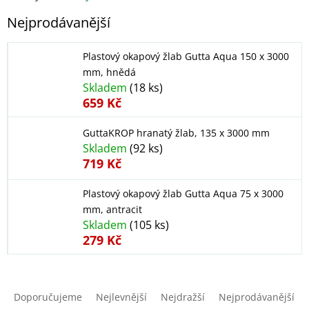
Nejprodávanější
Plastový okapový žlab Gutta Aqua 150 x 3000
mm, hnědá
Skladem
(18 ks)
659 Kč
GuttaKROP hranatý žlab, 135 x 3000 mm
Skladem
(92 ks)
719 Kč
Plastový okapový žlab Gutta Aqua 75 x 3000
mm, antracit
Skladem
(105 ks)
279 Kč
Ř
a
Doporučujeme
Nejlevnější
Nejdražší
Nejprodávanější