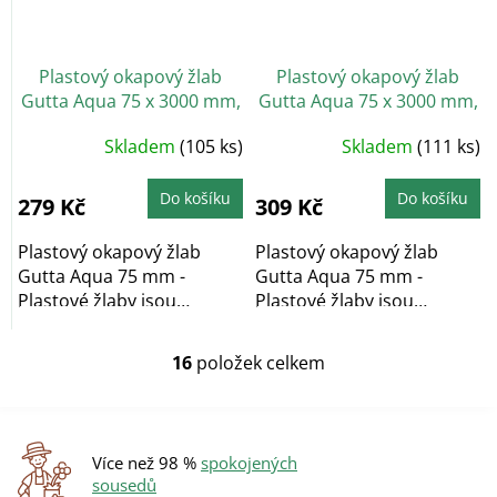
Plastový okapový žlab
Plastový okapový žlab
Gutta Aqua 75 x 3000 mm,
Gutta Aqua 75 x 3000 mm,
antracit
hnědá
Skladem
(105 ks)
Skladem
(111 ks)
Do košíku
Do košíku
279 Kč
309 Kč
Plastový okapový žlab
Plastový okapový žlab
Gutta Aqua 75 mm -
Gutta Aqua 75 mm -
Plastové žlaby jsou
Plastové žlaby jsou
bezúdržbové a
bezúdržbové a
barvostálé....
barvostálé....
16
položek celkem
O
v
l
á
d
Více než 98 %
spokojených
a
sousedů