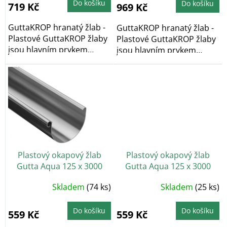
Do košíku
5,0
Do košíku
719 Kč
969 Kč
z
5
hvězdiček.
GuttaKROP hranatý žlab -
GuttaKROP hranatý žlab -
Plastové GuttaKROP žlaby
Plastové GuttaKROP žlaby
jsou hlavním prvkem
jsou hlavním prvkem
okapového...
okapového...
Plastový okapový žlab
Plastový okapový žlab
Gutta Aqua 125 x 3000
Gutta Aqua 125 x 3000
mm, antracit
mm, cihlově červená
Skladem
(74 ks)
Skladem
(25 ks)
Do košíku
Do košíku
559 Kč
559 Kč