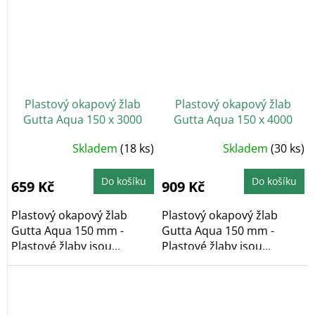
Plastový okapový žlab
Plastový okapový žlab
Gutta Aqua 150 x 3000
Gutta Aqua 150 x 4000
mm, hnědá
mm, antracit
Průměrné
Skladem
(18 ks)
Skladem
(30 ks)
hodnocení
produktu
je
5,0
Do košíku
Do košíku
659 Kč
909 Kč
z
5
hvězdiček.
Plastový okapový žlab
Plastový okapový žlab
Gutta Aqua 150 mm -
Gutta Aqua 150 mm -
Plastové žlaby jsou
Plastové žlaby jsou
bezúdržbové a
bezúdržbové a
barvostálé....
barvostálé....