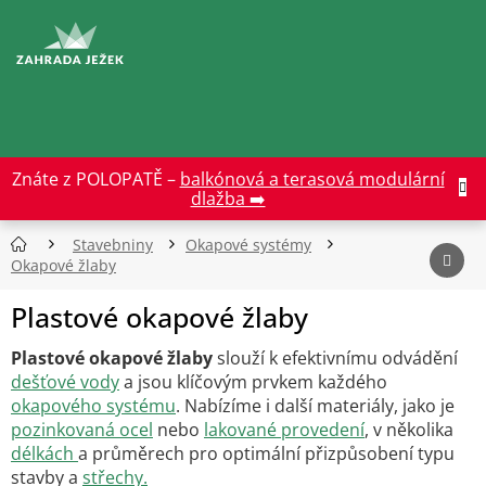
Přejít
na
CZK
obsah
Znáte z POLOPATĚ –
balkónová a terasová modulární
dlažba ➡️
Stavebniny
Okapové systémy
Okapové žlaby
Plastové okapové žlaby
Plastové okapové žlaby
slouží k efektivnímu odvádění
dešťové vody
a jsou klíčovým prvkem každého
okapového systému
. Nabízíme i další materiály, jako je
pozinkovaná ocel
nebo
lakované provedení
, v několika
délkách
a průměrech pro optimální přizpůsobení typu
stavby a
střechy.