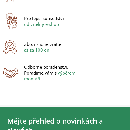
c
í
p
r
Pro lepší sousedství -
v
udržitelný e-shop
k
y
v
ý
Zboží klidně vraťte
p
až za 100 dní
i
s
u
Odborné poradenství.
Poradíme vám s
výběrem
i
montáží
.
Z
á
Mějte přehled o novinkách a
p
a