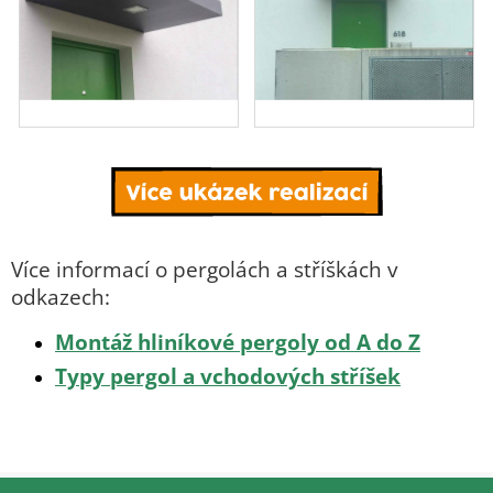
Více informací o pergolách a stříškách v
odkazech:
Montáž hliníkové pergoly od A do Z
Typy pergol a vchodových stříšek
Z