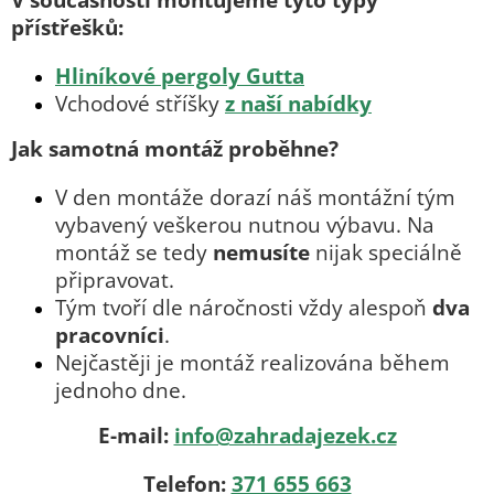
přístřešků:
Hliníkové pergoly Gutta
Vchodové stříšky
z naší nabídky
Jak samotná montáž proběhne?
V den montáže dorazí náš montážní tým
vybavený veškerou nutnou výbavu. Na
montáž se tedy
nemusíte
nijak speciálně
připravovat.
Tým tvoří dle náročnosti vždy alespoň
dva
pracovníci
.
Nejčastěji je montáž realizována během
jednoho dne.
E-mail:
info@zahradajezek.cz
Telefon:
371 655 663