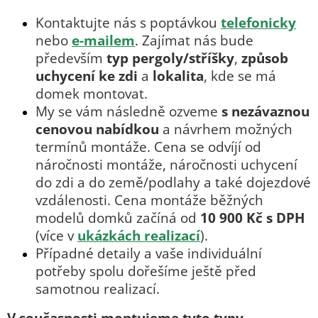
Kontaktujte nás s poptávkou
telefonicky
nebo
e-mailem
. Zajímat nás bude
především
typ pergoly/stříšky
,
způsob
uchycení ke zdi
a
lokalita
, kde se má
domek montovat.
My se vám následně ozveme
s nezávaznou
cenovou nabídkou
a návrhem možných
termínů montáže. Cena se odvíjí od
náročnosti montáže, náročnosti uchycení
do zdi a do země/podlahy a také dojezdové
vzdálenosti. Cena montáže běžných
modelů domků začíná od
10 900 Kč s DPH
(více v
ukázkách realizací
).
Případné detaily a vaše individuální
potřeby spolu dořešíme ještě před
samotnou realizací.
V současnosti montujeme tyto typy