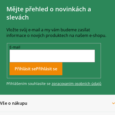
á
Mějte přehled o novinkách a
p
a
slevách
t
í
Vložte svůj e-mail a my vám budeme zasílat
informace o nových produktech na našem e-shopu.
E-mail
Přihlásit se
Přihlášením souhlasíte se
zpracovaním osobních údajů
Vše o nákupu