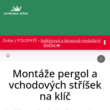
Přejít
na
CZK
obsah
Znáte z POLOPATĚ –
balkónová a terasová modulární
dlažba ➡️
Montáže pergol a
vchodových stříšek
na klíč