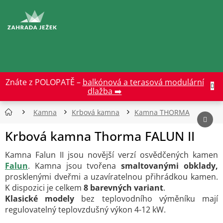
Přejít
na
CZK
obsah
Znáte z POLOPATĚ –
balkónová a terasová modulární
dlažba ➡️
Kamna
Krbová kamna
Kamna THORMA
Krbová kamna Thorma FALUN II
Kamna Falun II jsou novější verzí osvědčených kamen
Falun
. Kamna jsou tvořena
smaltovanými obklady,
prosklenými dveřmi a
uzavíratelnou přihrádkou kamen.
K dispozici je celkem
8 barevných variant
.
Klasické modely
bez teplovodního výměníku mají
regulovatelný teplovzdušný výkon 4-12 kW.