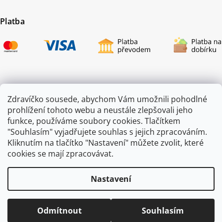
Platba
Certifikace
Zdravíčko sousede, abychom Vám umožnili pohodlné
prohlížení tohoto webu a neustále zlepšovali jeho
funkce, používáme soubory cookies. Tlačítkem
"Souhlasím" vyjadřujete souhlas s jejich zpracováním.
Kliknutím na tlačítko "Nastavení" můžete zvolit, které
cookies se mají zpracovávat.
Nastavení
Copyright 2026
ZAHRADA JEŽEK
. Všechna práva vyhrazena.
Odmítnout
Souhlasím
Vytvořil
Shoptet
|
mime digital