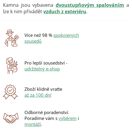
Kamna jsou vybavena
dvoustupňovým spalováním
a
lze k nim přivádět
vzduch z exteriéru
.
Více než 98 %
spokojených
sousedů
Pro lepší sousedství -
udržitelný e-shop
Zboží klidně vraťte
až za 100 dní
Odborné poradenství.
Poradíme vám s
výběrem
i
montáží
.