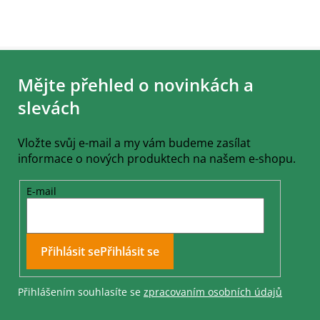
Z
á
Mějte přehled o novinkách a
p
a
slevách
t
í
Vložte svůj e-mail a my vám budeme zasílat
informace o nových produktech na našem e-shopu.
E-mail
Přihlásit se
Přihlášením souhlasíte se
zpracovaním osobních údajů