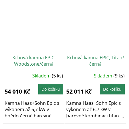
přívod...
černá/modrá s externím...
Krbová kamna EPIC,
Krbová kamna EPIC, Titan/
Woodstone/černá
černá
Skladem
(5 ks)
Skladem
(9 ks)
Do košíku
Do košíku
54 010 Kč
52 011 Kč
Kamna Haas+Sohn Epic s
Kamna Haas+Sohn Epic s
výkonem až 6,7 kW v
výkonem až 6,7 kW v
hnědo-černé barevné
barevné kombinaci titan-
kombinaci s externím...
černá s externím...