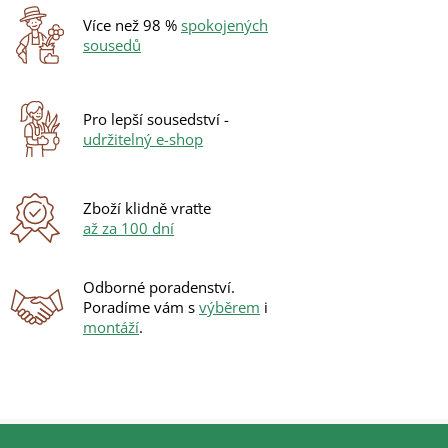
n
í
í
Více než 98 %
spokojených
p
sousedů
r
v
k
y
Pro lepší sousedství -
v
udržitelný e-shop
ý
p
i
s
Zboží klidně vraťte
u
až za 100 dní
Odborné poradenství.
Poradíme vám s
výběrem
i
montáží
.
Z