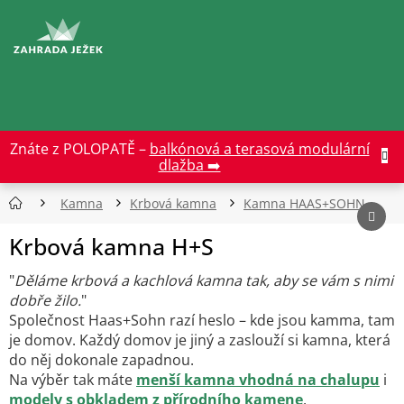
Přejít
na
CZK
obsah
Znáte z POLOPATĚ –
balkónová a terasová modulární
dlažba ➡️
Kamna
Krbová kamna
Kamna HAAS+SOHN
Krbová kamna H+S
"
Děláme krbová a kachlová kamna tak, aby se vám s nimi
dobře žilo.
"
Společnost Haas+Sohn razí heslo – kde jsou kamma, tam
je domov. Každý domov je jiný a zaslouží si kamna, která
do něj dokonale zapadnou.
Na výběr tak máte
menší kamna vhodná na chalupu
i
modely s obkladem z přírodního kamene
.