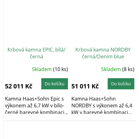
Krbová kamna EPIC, bílá/
Krbová kamna NORDBY
černá
černá/Denim blue
Skladem
(10 ks)
Skladem
(8 ks)
Do košíku
Do košíku
52 011 Kč
51 011 Kč
Kamna Haas+Sohn Epic s
Kamna Haas+Sohn
výkonem až 6,7 kW v bílo-
NORDBY s výkonem až 6,4
černé barevné kombinaci s
kW v barevné kombinaci
externím...
černá/modrá s externím...