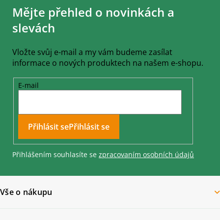
á
Mějte přehled o novinkách a
p
a
slevách
t
í
Vložte svůj e-mail a my vám budeme zasílat
informace o nových produktech na našem e-shopu.
E-mail
Přihlásit se
Přihlášením souhlasíte se
zpracovaním osobních údajů
Vše o nákupu