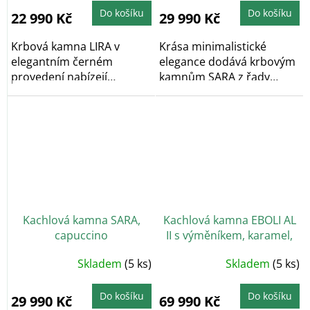
Do košíku
Do košíku
22 990 Kč
29 990 Kč
Krbová kamna LIRA v
Krása minimalistické
elegantním černém
elegance dodává krbovým
provedení nabízejí
kamnům SARA z řady
kompaktní rozměry a
HOME jedinečný...
spolehlivý...
Kachlová kamna SARA,
Kachlová kamna EBOLI AL
capuccino
II s výměníkem, karamel,
černý podstavec
Skladem
(5 ks)
Skladem
(5 ks)
Do košíku
Do košíku
29 990 Kč
69 990 Kč