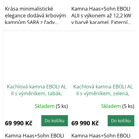
Krása minimalistické
Kamna Haas+Sohn EBOLI
elegance dodává krbovým
ALII s výkonem až 12,2 kW
kamnům SARA z řady
v barvě karamel. Externí
HOME jedinečný...
přívod...
Kachlová kamna EBOLI AL
Kachlová kamna EBOLI AL
II s výměníkem, tabák,
II s výměníkem, zelená,
černý podstavec,
černý podstavec
Skladem
(5 ks)
Skladem
(5 ks)
vychlazovací smyčka
Do košíku
Do košíku
69 990 Kč
69 990 Kč
Kamna Haas+Sohn EBOLI
Kamna Haas+Sohn EBOLI