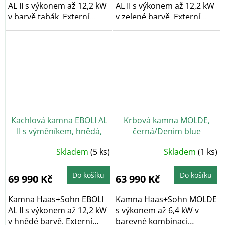
AL II s výkonem až 12,2 kW
AL II s výkonem až 12,2 kW
v barvě tabák. Externí
v zelené barvě. Externí
přívod...
přívod...
Kachlová kamna EBOLI AL
Krbová kamna MOLDE,
II s výměníkem, hnědá,
černá/Denim blue
černý podstavec
Skladem
(5 ks)
Skladem
(1 ks)
Do košíku
Do košíku
69 990 Kč
63 990 Kč
Kamna Haas+Sohn EBOLI
Kamna Haas+Sohn MOLDE
AL II s výkonem až 12,2 kW
s výkonem až 6,4 kW v
v hnědé barvě. Externí
barevné kombinaci