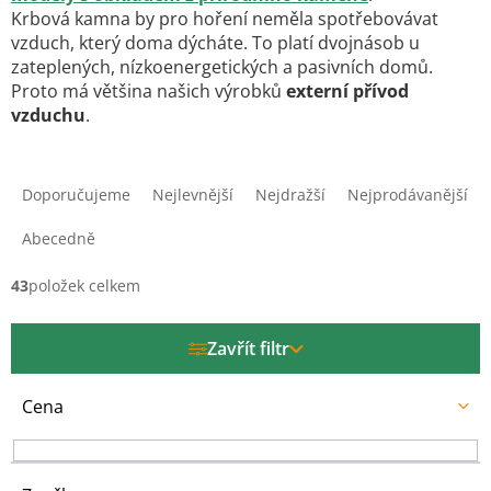
Krbová kamna by pro hoření neměla spotřebovávat
vzduch, který doma dýcháte. To platí dvojnásob u
zateplených, nízkoenergetických a pasivních domů.
Proto má většina našich výrobků
externí přívod
vzduchu
.
Ř
a
Doporučujeme
Nejlevnější
Nejdražší
Nejprodávanější
z
e
Abecedně
n
í
43
položek celkem
p
r
Zavřít filtr
o
d
u
Cena
k
t
ů