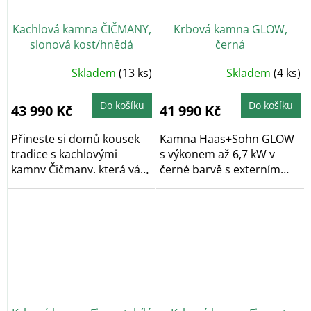
Kachlová kamna ČIČMANY,
Krbová kamna GLOW,
slonová kost/hnědá
černá
Skladem
(13 ks)
Skladem
(4 ks)
Do košíku
Do košíku
43 990 Kč
41 990 Kč
Přineste si domů kousek
Kamna Haas+Sohn GLOW
tradice s kachlovými
s výkonem až 6,7 kW v
kamny Čičmany, která vás
černé barvě s externím
okouzlí svým...
přívodem vzduchu....