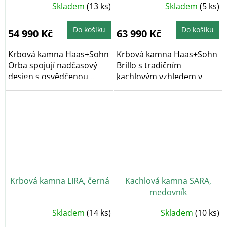
Skladem
(13 ks)
Skladem
(5 ks)
Do košíku
Do košíku
54 990 Kč
63 990 Kč
Krbová kamna Haas+Sohn
Krbová kamna Haas+Sohn
Orba spojují nadčasový
Brillo s tradičním
design s osvědčenou
kachlovým vzhledem v
funkčností. Díky...
elegantním až
nadčasovém...
Krbová kamna LIRA, černá
Kachlová kamna SARA,
medovník
Skladem
(14 ks)
Skladem
(10 ks)