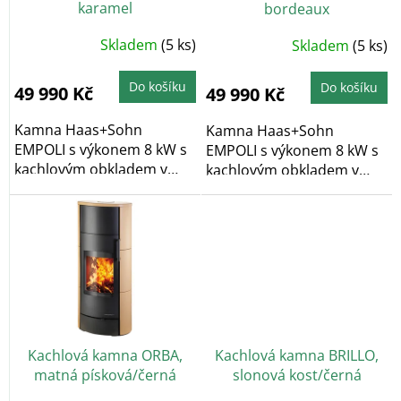
karamel
bordeaux
u
k
Skladem
(5 ks)
Skladem
(5 ks)
t
ů
Do košíku
Do košíku
49 990 Kč
49 990 Kč
Kamna Haas+Sohn
Kamna Haas+Sohn
EMPOLI s výkonem 8 kW s
EMPOLI s výkonem 8 kW s
kachlovým obkladem v
kachlovým obkladem v
klasickém dekoru v...
klasickém dekoru v
bordové...
Kachlová kamna ORBA,
Kachlová kamna BRILLO,
matná písková/černá
slonová kost/černá
aspero