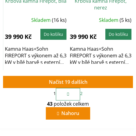
Krbová kamna Firepot, bílá
Krbová kamna Firepot,
nerez
Skladem
(16 ks)
Skladem
(5 ks)
Do košíku
Do košíku
39 990 Kč
39 990 Kč
Kamna Haas+Sohn
Kamna Haas+Sohn
FIREPORT s výkonem až 6,3
FIREPORT s výkonem až 6,3
kW v bílé barvě s externím
kW v bílé barvě s externím
přívodem vzduchu.
přívodem vzduchu.
Načíst 19 dalších
S
1
2
t
O
r
43
položek celkem
v
á
n
l
Nahoru
k
á
o
d
v
a
á
c