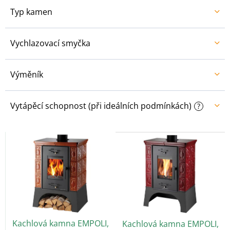
Typ kamen
Vychlazovací smyčka
Výměník
Vytápěcí schopnost (při ideálních podmínkách)
?
V
ý
p
i
s
p
r
o
Kachlová kamna EMPOLI,
Kachlová kamna EMPOLI,
d