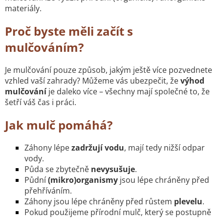
materiály.
Proč byste měli začít s
mulčováním?
Je mulčování pouze způsob, jakým ještě více pozvednete
vzhled vaší zahrady? Můžeme vás ubezpečit, že
výhod
mulčování
je daleko více – všechny mají společné to, že
šetří váš čas i práci.
Jak mulč pomáhá?
Záhony lépe
zadržují
vodu
, mají tedy nižší odpar
vody.
Půda se zbytečně
nevysušuje
.
Půdní
(mikro)organismy
jsou lépe chráněny před
přehříváním.
Záhony jsou lépe chráněny před růstem
plevelu
.
Pokud použijeme přírodní mulč, který se postupně