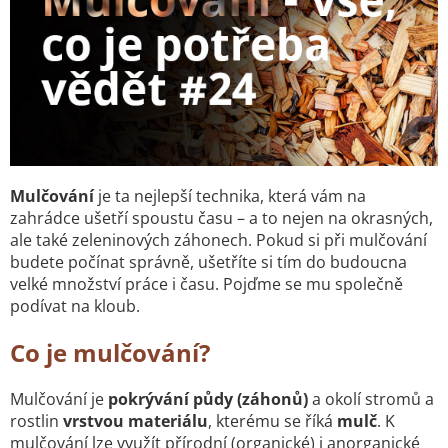
Mulčování
je ta nejlepší technika, která
vám na
zahrádce ušetří spoustu času – a to nejen na okrasných,
ale také zeleninových záhonech. Pokud si při mulčování
budete počínat správně, ušetříte si tím do budoucna
velké množství práce i času. Pojďme se mu společně
podívat na kloub.
Co je mulčování?
Mulčování je
pokrývání půdy (záhonů)
a okolí stromů a
rostlin
vrstvou materiálu
, kterému se říká
mulč
. K
mulčování lze využít přírodní (organické) i anorganické