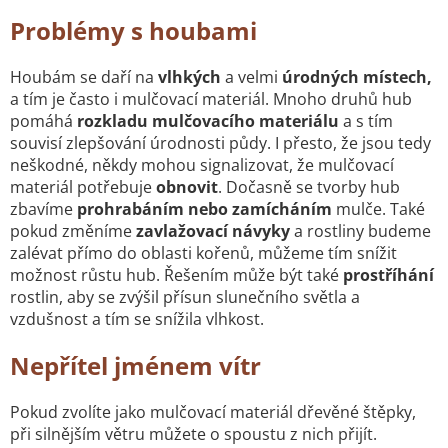
Problémy s houbami
Houbám se daří na
vlhkých
a velmi
úrodných místech,
a tím je často i mulčovací materiál. Mnoho druhů hub
pomáhá
rozkladu mulčovacího materiálu
a s tím
souvisí zlepšování úrodnosti půdy. I přesto, že jsou tedy
neškodné, někdy mohou signalizovat, že mulčovací
materiál potřebuje
obnovit
.
Dočasně se tvorby hub
zbavíme
prohrabáním nebo zamícháním
mulče. Také
pokud změníme
zavlažovací návyky
a rostliny budeme
zalévat přímo do oblasti kořenů, můžeme tím snížit
možnost růstu hub. Řešením může být také
prostříhání
rostlin, aby se zvýšil přísun slunečního světla a
vzdušnost a tím se snížila vlhkost.
Nepřítel jménem vítr
Pokud zvolíte jako mulčovací materiál dřevěné štěpky,
při silnějším větru můžete o spoustu z nich přijít.