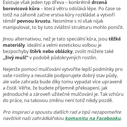
Existuje však jeden typ dřeva – konkrétně
drcená
borovicová kůra
– která větru odolává lépe. Po čase se
totiž na záhoně začne vrstva kůry rozkládat a vytvoří
téměř
pevnou krustu
. Nesmíme s ní však nijak
manipulovat, to by tuto zvláštní strukturu mohlo poničit.
Jinou alternativou, než je tato speciální kůra, jsou
těžké
materiály
. Ideální a velmi estetickou volbou je
bezpochyby
štěrk nebo oblázky
, zvolit můžete také
„živý mulč“
v podobě půdokryvných rostlin.
Nejenže pomocí mulčování vytvoříte lepší podmínky pro
vaše rostliny a neustále podporujete dobrý stav půdy,
ale vaše zahrada bude díky tomu vypadat více upraveně
a čistě. Věřte, že budete příjemně překvapení, jak
jednoduché a zároveň užitečné mulčování je. Tak vzhůru
do práce, na takovou změnu není totiž nikdy pozdě.
Pro inspiraci a spoustu dalších rad a tipů nezapomeňte
navštívit naši zahrádkářskou
komunitu na Facebooku
.