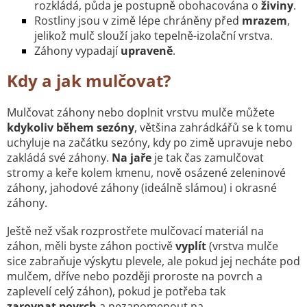
rozkládá, půda je postupně obohacována o
živiny
.
Rostliny jsou v zimě lépe chráněny před
mrazem
,
jelikož mulč slouží jako tepelně-izolační vrstva.
Záhony vypadají
upraveně
.
Kdy a jak mulčovat?
Mulčovat záhony nebo doplnit vrstvu mulče můžete
kdykoliv během sezóny
, většina zahrádkářů se k tomu
uchyluje na začátku sezóny, kdy po zimě upravuje nebo
zakládá své záhony.
Na jaře
je tak čas zamulčovat
s
tromy a keře kolem kmenu, nově osázené zeleninové
záhony, jahodové záhony (ideálně slámou) i okrasné
záhony.
Ještě než však rozprostřete mulčovací materiál na
záhon, měli byste záhon poctivě
vyplít
(vrstva mulče
sice zabraňuje výskytu plevele, ale pokud jej necháte pod
mulčem, dříve nebo později proroste na povrch a
zaplevelí celý záhon), pokud je potřeba tak
zarovnat
povrch
a nezapomenout na