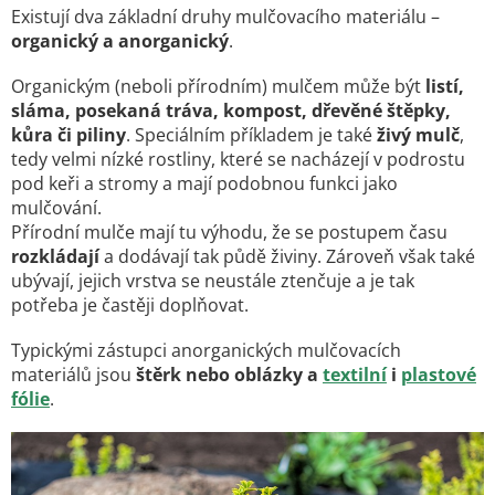
Existují dva základní druhy mulčovacího materiálu –
organický a anorganický
.
Organickým (neboli přírodním) mulčem může být
listí,
sláma, posekaná tráva, kompost, dřevěné štěpky,
kůra či piliny
. Speciálním příkladem je také
živý mulč
,
tedy velmi nízké rostliny, které se nacházejí v podrostu
pod keři a stromy a mají podobnou funkci jako
mulčování.
Přírodní mulče mají tu výhodu, že se postupem času
rozkládají
a dodávají tak půdě živiny. Zároveň však také
ubývají, jejich vrstva se neustále ztenčuje a je tak
potřeba je častěji doplňovat.
Typickými zástupci anorganických mulčovacích
materiálů jsou
štěrk nebo oblázky a
textilní
i
plastové
fólie
.