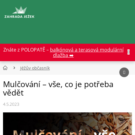
Přejít
na
CZK
obsah
Znáte z POLOPATĚ –
balkónová a terasová modulární
dlažba ➡️
Jéžův občasník
Mulčování – vše, co je potřeba
vědět
4.5.2023