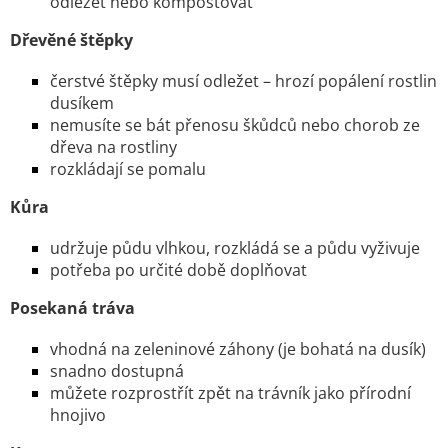
odležet nebo kompostovat
Dřevěné štěpky
čerstvé štěpky musí odležet – hrozí popálení rostlin
dusíkem
nemusíte se bát přenosu škůdců nebo chorob ze
dřeva na rostliny
rozkládají se pomalu
Kůra
udržuje půdu vlhkou, rozkládá se a půdu vyživuje
potřeba po určité době doplňovat
Posekaná tráva
vhodná na zeleninové záhony (je bohatá na dusík)
snadno dostupná
můžete rozprostřít zpět na trávník jako přírodní
hnojivo