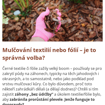
Mulčování textilií nebo fólií – je to
správná volba?
Černé textilie či fólie zažily velký boom – používaly se pro
zakrytí půdy na záhonech, typicky na těch jahodových i
okrasných, a to samostatně, nebo jako podklad pod
vrstvu mulčovací kůry. Co bylo důvodem, proč toto
někteří zahrádkáři dělali (a dělají dodnes)? Chtěli si tím
zajistit
záhony „bez údržby“
a úkolem textilie/fólie bylo,
aby
zabránila prorůstání plevele
.
Jenže funguje to
doopravdy?