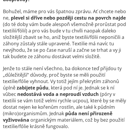
Bohužel, máme pro vás špatnou zprávu. Ať chcete nebo
ne,
plevel si dříve nebo později cestu na povrch najde
(do té doby vám bude alespoň všemožně prorůstat pod
textilií/fólií) a pro vás bude v tu chvíli naopak daleko
složitější zbavit se ho, aniž byste textilii/fólii neponičili a
záhony zůstaly stále upravené. Textilie má navíc tu
nevýhodu, že se po čase naruší a začne se trhat a vy ji
tak budete ze záhonu dostávat velmi složitě.
Jenže to stále není všechno, ba dokonce teď přijdou ty
„důležitější“ důvody, proč byste se měli použití
textilie/fólie vyhnout. Vy totiž jejím překrytím záhonů
úplně
zabijete půdu
, která pod ní je. Jednak se k ní
vůbec
nedostává voda a neproudí vzduch
(póry v
textilii se vám totiž velmi rychle ucpou), které by se měly
dostat nejen ke kořenům rostlin, ale také k půdním
(mikro)organismům. Jednak
půda není přirozeně
vyživována
organickým materiálem, což by bez použití
textilie/fólie krásně fungovalo.