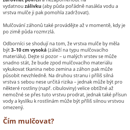
vydatnou
zálivku
(aby půda pořádně nasákla vodu a
vrstva mulče ji pak pomohla zadržovat).
Mulčování záhonů také provádějte až v momentě, kdy je
po zimě půda rozmrzlá.
Odborníci se shodují na tom, že vrstva mulče by měla
být
3–10 cm vysoká
(záleží na typu mulčovacího
materiálu). Dejte si pozor – u malých vrstev se může
snadno stát, že bude zpod mulčovacího materiálu
vykukovat tkanina nebo zemina a záhon pak může
působit nevzhledně. Na druhou stranu i příliš silná
vrstva s sebou nese určitá rizika – jednak může být pro
některé rostliny (např. cibuloviny) velice obtížné až
nemožné se přes tuto vrstvu prodrat, jednak také přísun
vody a kyslíku k rostlinám může být příliš silnou vrstvou
omezený.
Čím mulčovat?