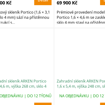
Detail
900 Kč
69 900 Kč
kový skleník Portico (1,6 × 3,1
Prémiové provedení model
lo 4 mm) sází na přístěnnou
Portico 1,6 × 4,6 m se zask
rukcí s...
sklo 4 mm staví na přístěnn
adní skleník ARKEN Portico
Zahradní skleník ARKEN Por
 4,6 m, výška 268 cm, sklo 4
1,6 x 5,4 m, výška 248 cm, s
mm
OBJEDNÁVKU | DO 12 TÝDNŮ
NA OBJEDNÁVKU | DO 12