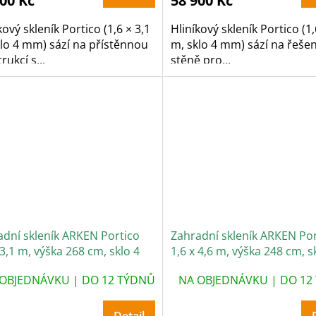
900 Kč
58 900 Kč
kový skleník Portico (1,6 × 3,1
Hliníkový skleník Portico (1,
lo 4 mm) sází na přístěnnou
m, sklo 4 mm) sází na řeše
rukcí s...
stěně pro...
adní skleník ARKEN Portico
Zahradní skleník ARKEN Por
 3,1 m, výška 268 cm, sklo 4
1,6 x 4,6 m, výška 248 cm, s
mm
OBJEDNÁVKU | DO 12 TÝDNŮ
NA OBJEDNÁVKU | DO 12