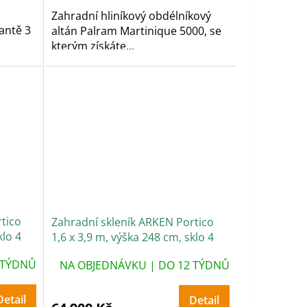
Zahradní hliníkový obdélníkový
antě 3
altán Palram Martinique 5000, se
kterým získáte...
tico
Zahradní skleník ARKEN Portico
klo 4
1,6 x 3,9 m, výška 248 cm, sklo 4
mm
 TÝDNŮ
NA OBJEDNÁVKU | DO 12 TÝDNŮ
Detail
Detail