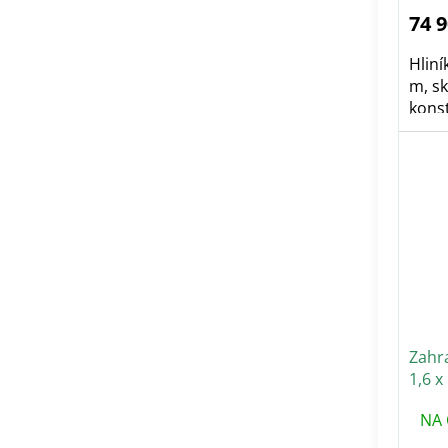
74 
Hliní
m, sk
konst
Zahr
1,6 x
mm
NA 