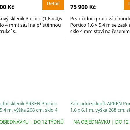
Detail
900 Kč
75 900 Kč
kový skleník Portico (1,6 × 4,6
Prvotřídní zpracování mod
lo 4 mm) sází na přístěnnou
Portico 1,6 × 5,4 m se zask
rukcí s...
sklo 4 mm staví na řešením.
adní skleník ARKEN Portico
Zahradní skleník ARKEN Por
 5,4 m, výška 268 cm, sklo 4
1,6 x 6,1 m, výška 268 cm, s
mm
OBJEDNÁVKU | DO 12 TÝDNŮ
NA OBJEDNÁVKU | DO 12