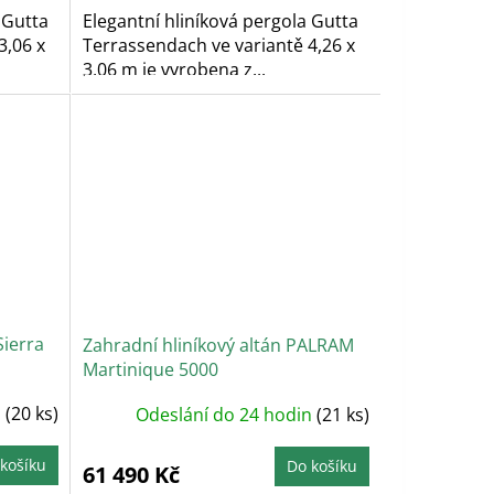
hvězdiček.
 Gutta
Elegantní hliníková pergola Gutta
3,06 x
Terrassendach ve variantě 4,26 x
3,06 m je vyrobena z...
Sierra
Zahradní hliníkový altán PALRAM
Martinique 5000
n
(20 ks)
Odeslání do 24 hodin
(21 ks)
košíku
Do košíku
61 490 Kč