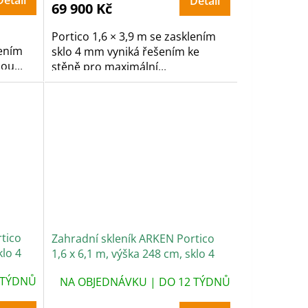
Detail
Detail
69 900 Kč
Portico 1,6 × 3,9 m se zasklením
lením
sklo 4 mm vyniká řešením ke
ou...
stěně pro maximální...
tico
Zahradní skleník ARKEN Portico
klo 4
1,6 x 6,1 m, výška 248 cm, sklo 4
mm
 TÝDNŮ
NA OBJEDNÁVKU | DO 12 TÝDNŮ