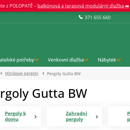
te z POLOPATĚ –
balkónová a terasová modulární dlažba ➡️
371 655 660
atelské potřeby
Venkovní dlažba
Nábytek
Hliníkové pergoly
Pergoly Gutta BW
rgoly Gutta BW
Pergoly k
Zahradní
P
domu
pergoly
p