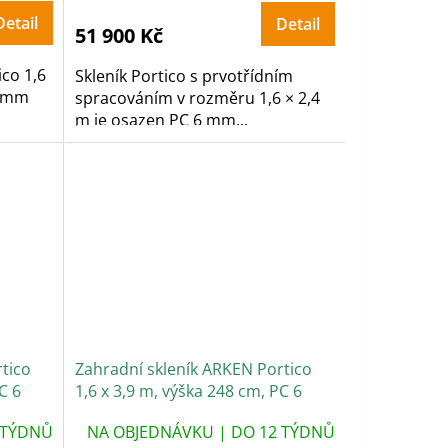
Detail
Detail
51 900 Kč
ico 1,6
Skleník Portico s prvotřídním
4 mm
spracováním v rozměru 1,6 × 2,4
m je osazen PC 6 mm...
tico
Zahradní skleník ARKEN Portico
C 6
1,6 x 3,9 m, výška 248 cm, PC 6
mm
 TÝDNŮ
NA OBJEDNÁVKU | DO 12 TÝDNŮ