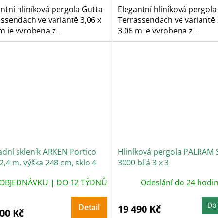
zdiček.
hvězdiček.
ntní hliníková pergola Gutta
Elegantní hliníková pergola
ssendach ve variantě 3,06 x
Terrassendach ve variantě 
m je vyrobena z...
3,06 m je vyrobena z...
adní skleník ARKEN Portico
Hliníková pergola PALRAM 
 2,4 m, výška 248 cm, sklo 4
3000 bílá 3 x 3
OBJEDNÁVKU | DO 12 TÝDNŮ
Odeslání do 24 hodi
Do 
Detail
19 490 Kč
900 Kč