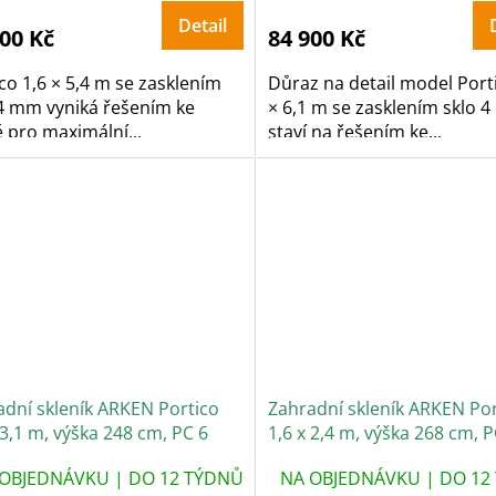
Detail
900 Kč
84 900 Kč
co 1,6 × 5,4 m se zasklením
Důraz na detail model Port
 4 mm vyniká řešením ke
× 6,1 m se zasklením sklo 
 pro maximální...
staví na řešením ke...
adní skleník ARKEN Portico
Zahradní skleník ARKEN Por
 3,1 m, výška 248 cm, PC 6
1,6 x 2,4 m, výška 268 cm, P
mm
OBJEDNÁVKU | DO 12 TÝDNŮ
NA OBJEDNÁVKU | DO 12