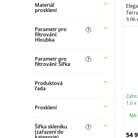
hvě
Materiál
Elega
prosklení
Terra
3,06 
Parametr pro
?
filtrování:
Hloubka
Parametr pro
?
filtrování: Šířka
Produktová
řada
Zahr
1,6 x
Prosklení
mm
NA 
Šířka skleníku
?
(zařazení do
54 
kategorie)