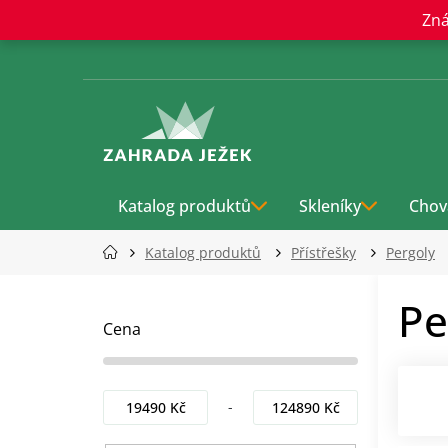
Přejít
Zná
na
obsah
Katalog produktů
Skleníky
Chov
Katalog produktů
Přístřešky
Pergoly
P
Pe
o
s
Cena
t
r
a
19490
Kč
124890
Kč
n
n