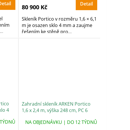
Detail
Detail
80 900 Kč
el
Skleník Portico v rozměru 1,6 × 6,1
lením
m je osazen sklo 4 mm a zaujme
..
řešením ke stěně pro...
tico
Zahradní skleník ARKEN Portico
klo 4
1,6 x 2,4 m, výška 248 cm, PC 6
mm
 TÝDNŮ
NA OBJEDNÁVKU | DO 12 TÝDNŮ