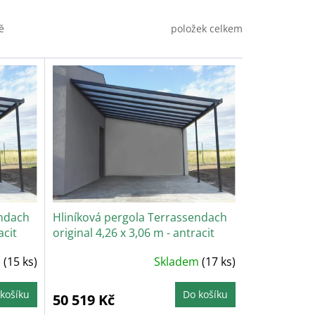
položek celkem
ě
endach
Hliníková pergola Terrassendach
acit
original 4,26 x 3,06 m - antracit
Průměrné
m
(15 ks)
Skladem
(17 ks)
hodnocení
produktu
je
5,0
košíku
Do košíku
50 519 Kč
z
5