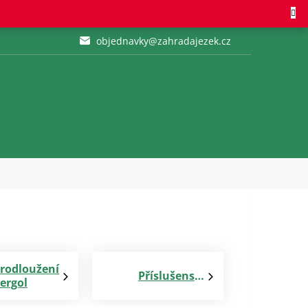
objednavky@zahradajezek.cz
rodloužení
Příslušenství
ergol