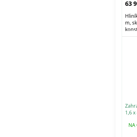
63 
Hliní
m, sk
konst
Zahr
1,6 x
mm
NA 