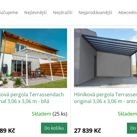
ručujeme
Nejlevnější
Nejdražší
Nejprodávanější
Abecedn
íková pergola Terrassendach
Hliníková pergola Terrass
nal 3,06 x 3,06 m - bílá
original 3,06 x 3,06 m - antr
ůměrné
Průměrné
Skladem
(25 ks)
Sklade
dnocení
hodnocení
oduktu
produktu
je
5,0
Do košíku
Do 
089 Kč
27 839 Kč
z
5