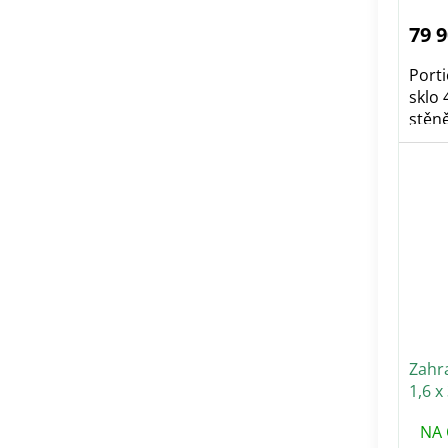
79 
Porti
sklo
stěně
Zahr
1,6 x
mm
NA 