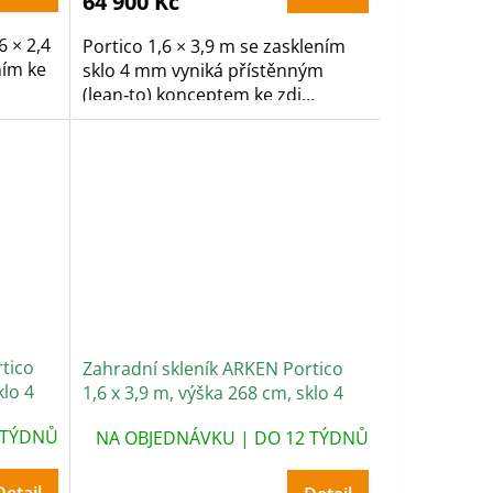
64 900 Kč
6 × 2,4
Portico 1,6 × 3,9 m se zasklením
ním ke
sklo 4 mm vyniká přístěnným
(lean‑to) konceptem ke zdi...
tico
Zahradní skleník ARKEN Portico
klo 4
1,6 x 3,9 m, výška 268 cm, sklo 4
mm
 TÝDNŮ
NA OBJEDNÁVKU | DO 12 TÝDNŮ