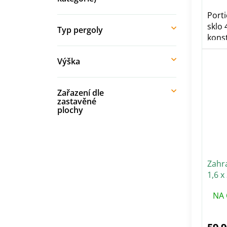
Porti
sklo
Typ pergoly
konst
Výška
Zařazení dle
zastavěné
plochy
Zahr
1,6 x
mm
NA 