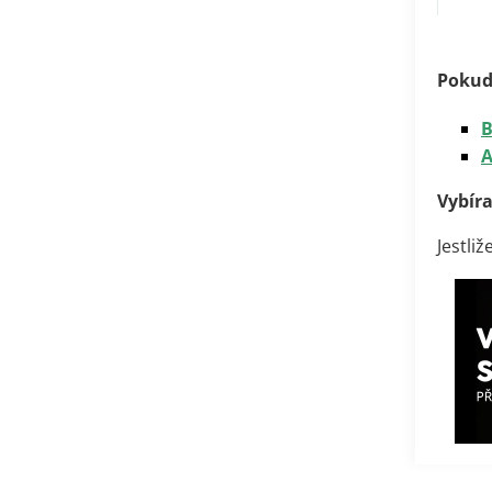
Pokud 
B
A
Vybíra
Jestli