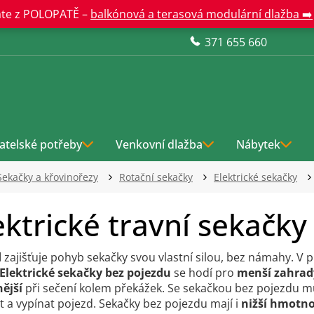
te z POLOPATĚ –
balkónová a terasová modulární dlažba ➡️
371 655 660
atelské potřeby
Venkovní dlažba
Nábytek
Sekačky a křovinořezy
Rotační sekačky
Elektrické sekačky
ektrické travní sekačk
d
zajišťuje pohyb sekačky svou vlastní silou, bez námahy. V p
Elektrické sekačky bez pojezdu
se hodí pro
menší zahrad
ější
při sečení kolem překážek. Se sekačkou bez pojezdu m
t a vypínat pojezd. Sekačky bez pojezdu mají i
nižší hmotno