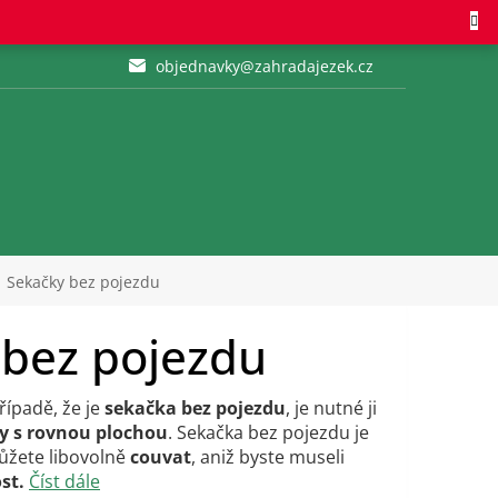
objednavky@zahradajezek.cz
Sekačky bez pojezdu
y bez pojezdu
řípadě, že je
sekačka bez pojezdu
, je nutné ji
y s rovnou plochou
. Sekačka bez pojezdu je
ůžete libovolně
couvat
, aniž byste museli
st.
Číst dále