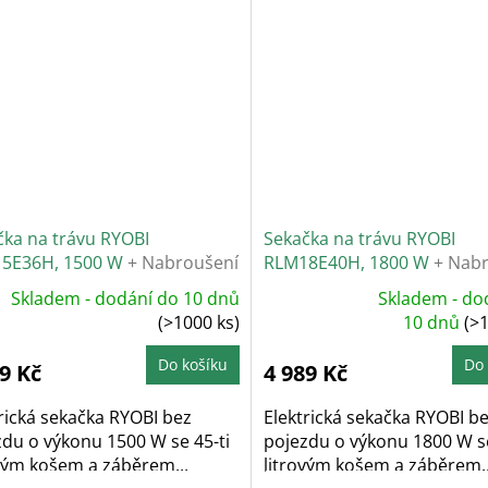
čka na trávu RYOBI
Sekačka na trávu RYOBI
5E36H, 1500 W
+ Nabroušení
RLM18E40H, 1800 W
+ Nab
 zdarma
nože zdarma
Skladem - dodání do 10 dnů
Skladem - do
Průměrné
(>1000 ks)
hodnocení
10 dnů
(>
produktu
je
5,0
Do košíku
Do 
9 Kč
4 989 Kč
z
5
hvězdiček.
rická sekačka RYOBI bez
Elektrická sekačka RYOBI b
zdu o výkonu 1500 W se 45-ti
pojezdu o výkonu 1800 W se
ovým košem a záběrem...
litrovým košem a záběrem..