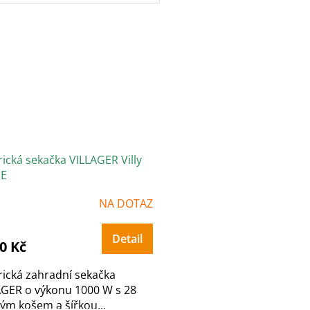
rická sekačka VILLAGER Villy
 E
NA DOTAZ
Detail
0 Kč
rická zahradní sekačka
AGER o výkonu 1000 W s 28
vým košem a šířkou...