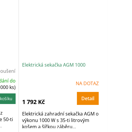
Elektrická sekačka AGM 1000
roušení
dání do
Průměrné
NA DOTAZ
hodnocení
1000 ks)
produktu
je
5,0
Detail
košíku
z
1 792 Kč
5
hvězdiček.
ez
Elektrická zahradní sekačka AGM o
 50-ti
výkonu 1000 W s 35-ti litrovým
.
košem a šířkou záběru...