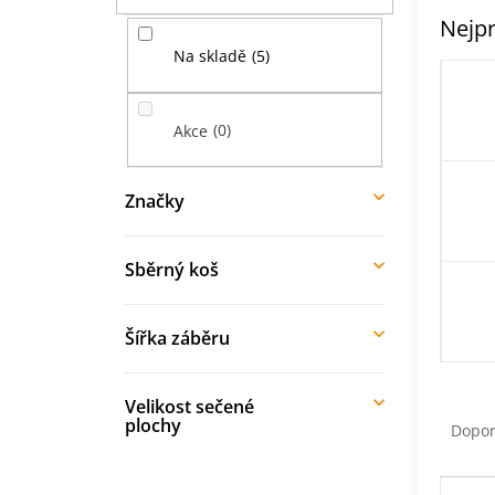
í
Nejpr
p
5
Na skladě
a
n
e
0
Akce
l
Značky
Sběrný koš
Šířka záběru
Ř
Velikost sečené
a
plochy
Dopo
z
e
V