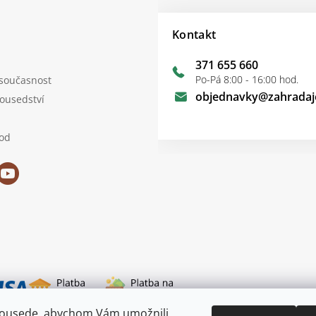
Kontakt
371 655 660
Po-Pá 8:00 - 16:00 hod.
 současnost
objednavky
@
zahradaj
sousedství
od
sousede, abychom Vám umožnili