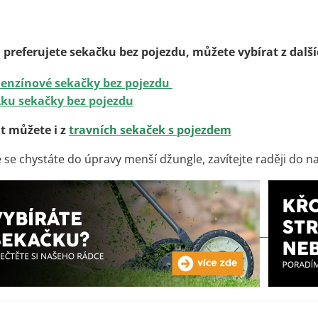
O
v
preferujete sekačku bez pojezdu, můžete vybírat z dal
l
á
d
enzínové sekačky bez pojezdu
a
ku sekačky bez pojezdu
c
í
t můžete i z
travních sekaček s pojezdem
p
r
že se chystáte do úpravy menší džungle, zavítejte raději do n
v
k
y
v
ý
p
i
s
u