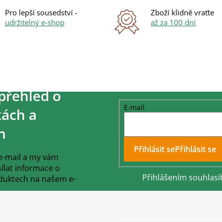
Pro lepší sousedství -
Zboží klidně vraťte
udržitelný e-shop
až za 100 dní
přehled o
E-mail
ách a
h
Přihlásit se
 e-mail a my vám
lat informace o
Přihlášením souhlasí
duktech na našem e-