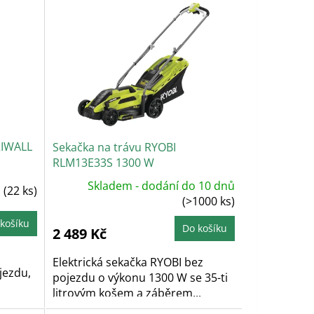
 RIWALL
Sekačka na trávu RYOBI
RLM13E33S 1300 W
Skladem - dodání do 10 dnů
m
(22 ks)
(>1000 ks)
košíku
Do košíku
2 489 Kč
Elektrická sekačka RYOBI bez
jezdu,
pojezdu o výkonu 1300 W se 35-ti
litrovým košem a záběrem...