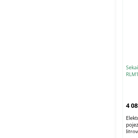
Seka
RLM1
nože
4 08
Elekt
poje
litr