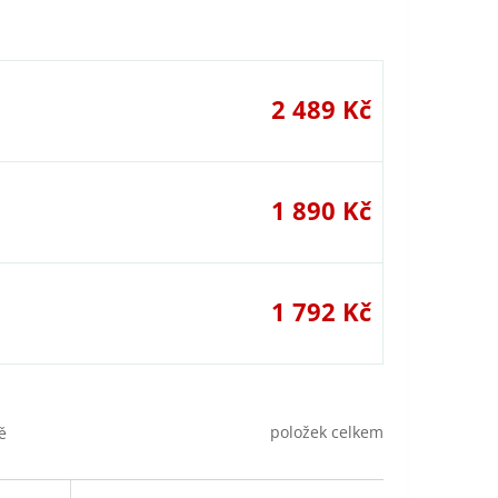
2 489 Kč
1 890 Kč
1 792 Kč
položek celkem
ě