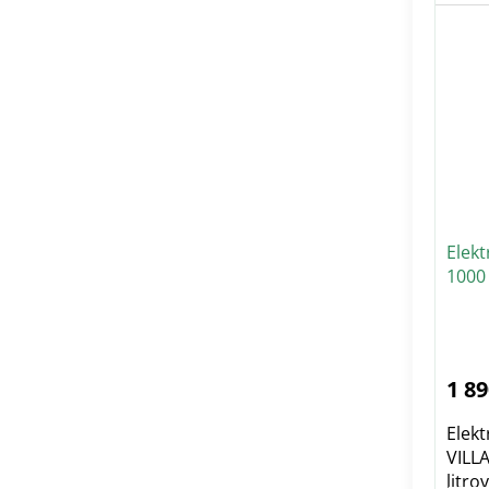
Elekt
1000
1 89
Elekt
VILL
litro