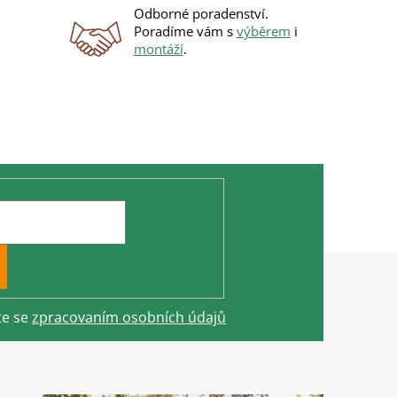
Odborné poradenství.
Poradíme vám s
výběrem
i
montáží
.
te se
zpracovaním osobních údajů