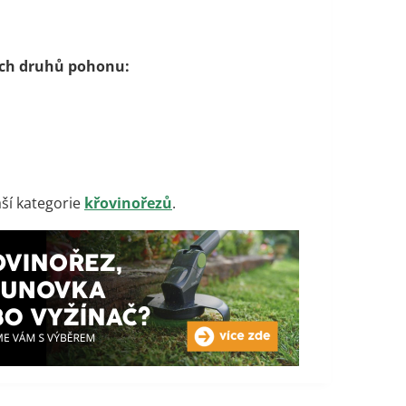
ších druhů pohonu:
aší kategorie
křovinořezů
.