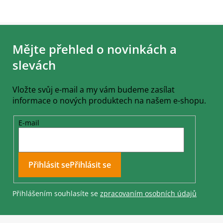
Z
á
Mějte přehled o novinkách a
p
a
slevách
t
í
Vložte svůj e-mail a my vám budeme zasílat
informace o nových produktech na našem e-shopu.
E-mail
Přihlásit se
Přihlášením souhlasíte se
zpracovaním osobních údajů