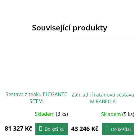
Související produkty
Sestava z teaku ELEGANTE
Zahradní ratanová sestava
SET VI
MIRABELLA
Skladem
(3 ks)
Průměrné
Skladem
(5 ks)
hodnocení
produktu
je
81 327 Kč
43 246 Kč
5,0
Do košíku
Do košíku
z
5