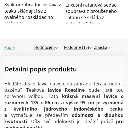
hvězdiček.
Kvalitní zahradní sestava z
Luxusní ratanová sedací
teaku skládající se z
souprava z broušeného
oválného rozkládacího
ratanu se skládá z
stolu a 6...
pohovky, 2 křesel...
Popis
Hodnocení
Podobné (15)
Značka
Detailní popis produktu
Hledáte ideální lavici na ven, na zahradu, terasu nebo k
bazénu? Teaková
lavice Rosaline
bude jistě tou
správnou volbou. Tato
krásná masivní lavice o
rozměrech 135 x 86 cm a výšce 95 cm je vyrobená
z
kvalitního jádrového indonéského teaku
a
vyznačuje se především
odolností a dlouhou
životností
. Díky své odolnosti je ideální právě
pro
venkovní použití.