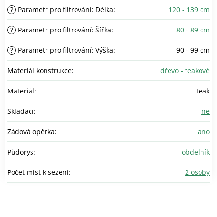
?
Parametr pro filtrování: Délka
:
120 - 139 cm
?
Parametr pro filtrování: Šířka
:
80 - 89 cm
?
Parametr pro filtrování: Výška
:
90 - 99 cm
Materiál konstrukce
:
dřevo - teakové
Materiál
:
teak
Skládací
:
ne
Zádová opěrka
:
ano
Půdorys
:
obdelník
Počet míst k sezení
:
2 osoby