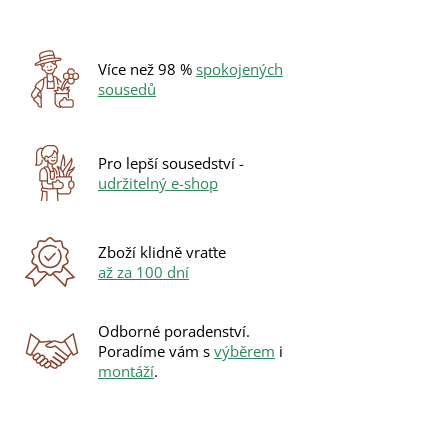
Více než 98 %
spokojených
sousedů
Pro lepší sousedství -
udržitelný e-shop
Zboží klidně vraťte
až za 100 dní
Odborné poradenství.
Poradíme vám s
výběrem
i
montáží
.