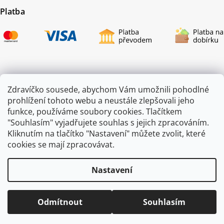
Platba
Certifikace
Zdravíčko sousede, abychom Vám umožnili pohodlné
prohlížení tohoto webu a neustále zlepšovali jeho
funkce, používáme soubory cookies. Tlačítkem
"Souhlasím" vyjadřujete souhlas s jejich zpracováním.
Kliknutím na tlačítko "Nastavení" můžete zvolit, které
cookies se mají zpracovávat.
Nastavení
Copyright 2026
ZAHRADA JEŽEK
. Všechna práva vyhrazena.
Odmítnout
Souhlasím
Vytvořil
Shoptet
|
mime digital