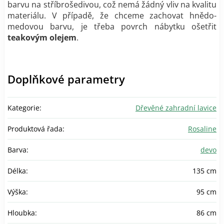
barvu na stříbrošedivou, což nemá žádný vliv na kvalitu
materiálu. V případě, že chceme zachovat hnědo-
medovou barvu, je třeba povrch nábytku ošetřit
teakovým olejem
.
Doplňkové parametry
Kategorie
:
Dřevěné zahradní lavice
Produktová řada
:
Rosaline
Barva
:
devo
Délka
:
135 cm
Výška
:
95 cm
Hloubka
:
86 cm