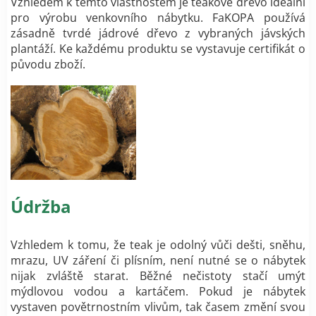
Vzhledem k těmto vlastnostem je teakové dřevo ideální
pro výrobu venkovního nábytku. FaKOPA používá
zásadně tvrdé jádrové dřevo z vybraných jávských
plantáží. Ke každému produktu se vystavuje certifikát o
původu zboží.
Údržba
Vzhledem k tomu, že teak je odolný vůči dešti, sněhu,
mrazu, UV záření či plísním, není nutné se o nábytek
nijak zvláště starat. Běžné nečistoty stačí umýt
mýdlovou vodou a kartáčem. Pokud je nábytek
vystaven povětrnostním vlivům, tak časem změní svou