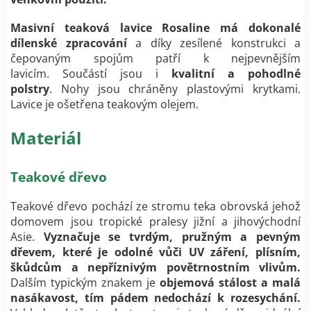
Masivní teaková lavice Rosaline má dokonalé
dílenské zpracování
a díky zesílené konstrukci a
čepovaným spojům patří k nejpevnějším
lavicím.
Součástí jsou i
kvalitní a pohodlné
polstry
. Nohy jsou chráněny plastovými krytkami.
Lavice je ošetřena teakovým olejem.
Materiál
Teakové dřevo
Teakové dřevo pochází ze stromu teka obrovská jehož
domovem jsou tropické pralesy jižní a jihovýchodní
Asie.
Vyznačuje se tvrdým, pružným a pevným
dřevem, které je odolné vůči UV záření, plísním,
škůdcům a nepříznivým povětrnostním vlivům.
Dalším typickým znakem je
objemová stálost a malá
nasákavost, tím pádem nedochází k rozesychání.