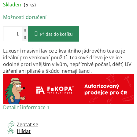
Měrná
Skladem
(5 ks)
cena:
Možnosti doručení
Přidat do košíku
Luxusní masivní lavice z
kvalitního jádrového teaku
je
ideální pro venkovní použití. Teakové dřevo je velice
odolné proti vnějším vlivům, nepříznivé počasí, déšť, UV
záření ani plísně a škůdci nemají šanci.
Detailní informace
Zeptat se
Hlídat