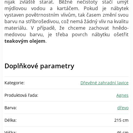
nijak zvláště starat. Běžné nečistoty stačí umýt
mýdlovou vodou a kartáčem. Pokud je nábytek
vystaven povětrnostním vlivům, tak časem změní svou
barvu na stříbrošedivou, což nemá žádný vliv na kvalitu
materiálu. V případě, že chceme zachovat hnědo-
medovou barvu, je třeba povrch nábytku ošetřit
teakovým olejem
.
Doplňkové parametry
Kategorie
:
Dřevěné zahradní lavice
Produktová řada
:
Agnes
Barva
:
dřevo
Délka
:
215 cm
Výška
:
46 cm