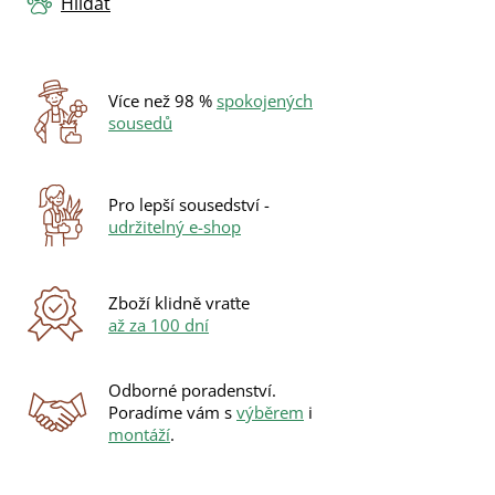
Hlídat
Více než 98 %
spokojených
sousedů
Pro lepší sousedství -
udržitelný e-shop
Zboží klidně vraťte
až za 100 dní
Odborné poradenství.
Poradíme vám s
výběrem
i
montáží
.