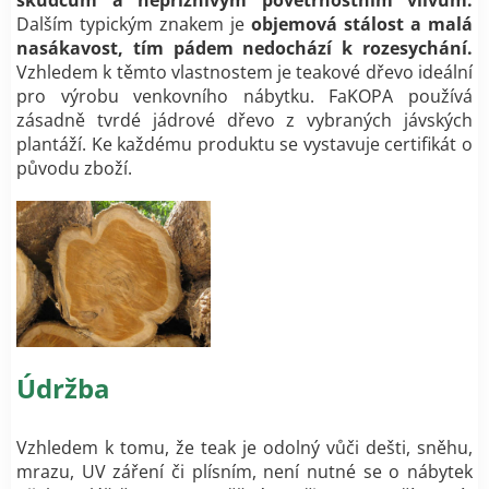
škůdcům a nepříznivým povětrnostním vlivům.
Dalším typickým znakem je
objemová stálost a malá
nasákavost, tím pádem nedochází k rozesychání.
Vzhledem k těmto vlastnostem je teakové dřevo ideální
pro výrobu venkovního nábytku. FaKOPA používá
zásadně tvrdé jádrové dřevo z vybraných jávských
plantáží. Ke každému produktu se vystavuje certifikát o
původu zboží.
Údržba
Vzhledem k tomu, že teak je odolný vůči dešti, sněhu,
mrazu, UV záření či plísním, není nutné se o nábytek