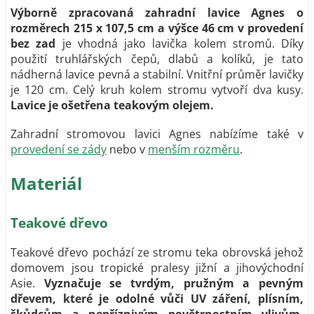
Výborně zpracovaná zahradní lavice Agnes
o
rozměrech 215 x 107,5 cm a výšce 46 cm v provedení
bez zad
je vhodná jako lavička kolem stromů.
Díky
použití truhlářských čepů, dlabů a kolíků, je tato
nádherná lavice pevná a stabilní. Vnitřní průměr lavičky
je 120 cm. Celý kruh kolem stromu vytvoří dva kusy.
Lavice je ošetřena teakovým olejem.
Zahradní stromovou lavici Agnes nabízíme také v
provedení se zády
nebo v
menším rozměru
.
Materiál
Teakové dřevo
Teakové dřevo pochází ze stromu teka obrovská jehož
domovem jsou tropické pralesy jižní a jihovýchodní
Asie.
Vyznačuje se tvrdým, pružným a pevným
dřevem, které je odolné vůči UV záření, plísním,