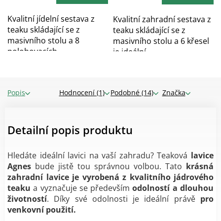
Kvalitní jídelní sestava z
Kvalitní zahradní sestava z
teaku skládající se z
teaku skládající se z
masivního stolu a 8
masivního stolu a 6 křesel
polohovacích...
je ideální...
Popis
Hodnocení (1)
Podobné (14)
Značka
Detailní popis produktu
Hledáte ideální lavici na vaší zahradu? Teaková
lavice
Agnes
bude jistě tou správnou volbou. Tato
krásná
zahradní lavice je vyrobená z
kvalitního jádrového
teaku
a
vyznačuje se především
odolností a dlouhou
životností
. Díky své odolnosti je ideální právě
pro
venkovní použití.