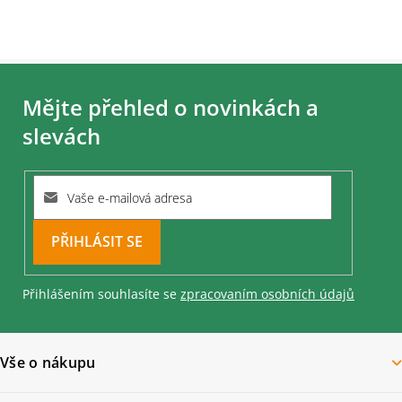
Z
á
Mějte přehled o novinkách a
p
a
slevách
t
í
PŘIHLÁSIT
SE
Přihlášením souhlasíte se
zpracovaním osobních údajů
Vše o nákupu