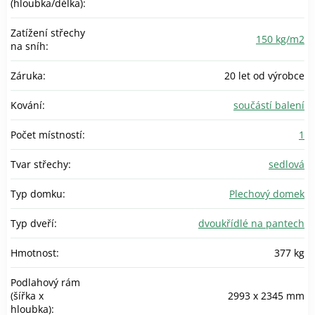
(hloubka/délka)
:
Zatížení střechy
150 kg/m2
na sníh
:
Záruka
:
20 let od výrobce
Kování
:
součástí balení
Počet místností
:
1
Tvar střechy
:
sedlová
Typ domku
:
Plechový domek
Typ dveří
:
dvoukřídlé na pantech
Hmotnost
:
377 kg
Podlahový rám
(šířka x
2993 x 2345 mm
hloubka)
: