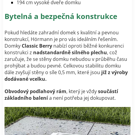
194 cm vysoké dveře domku
Bytelná a bezpečná konstrukce
Pokud hledáte zahradní domek s kvalitní a pevnou
konstrukcí, Hörmann je pro vás ideálním řešením.
Domky
Classic Berry
nabízí oproti běžné konkurenci
konstrukci z
nadstandardně silného plechu
, což
zaručuje, že se stěny domku nebudou v průběhu času
prohýbat a budou pevné. Celkovou stabilitu domku
dále zvyšují stěny o síle 0,5 mm, které jsou
již z výroby
dodávané vcelku.
Obvodový podlahový rám
, který je vždy
součástí
základního balení
a není potřeba jej dokupovat.