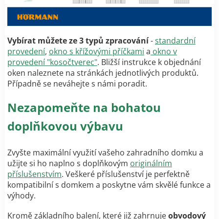
Vybírat můžete ze 3 typů zpracování
-
standardní
provedení
,
okno s křížovými příčkami
a
okno v
provedení "kosočtverec"
. Bližší instrukce k objednání
oken naleznete na stránkách jednotlivých produktů.
Případně se neváhejte s námi poradit.
Nezapomeňte na bohatou
doplňkovou výbavu
Zvyšte maximální využití vašeho zahradního domku a
užijte si ho naplno s doplňkovým
originálním
příslušenstvím
. Veškeré příslušenství je perfektně
kompatibilní s domkem a poskytne vám skvělé funkce a
výhody.
Kromě základního balení, které již zahrnuje
obvodový