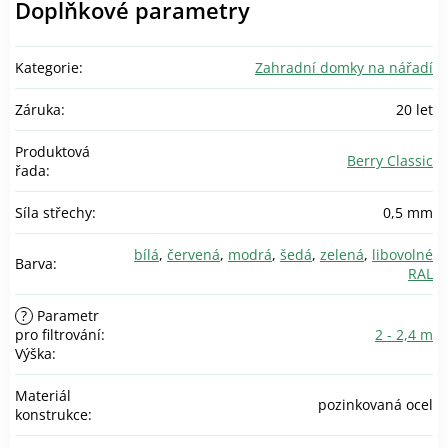
Doplňkové parametry
Kategorie
:
Zahradní domky na nářadí
Záruka
:
20 let
Produktová
Berry Classic
řada
:
Síla střechy
:
0,5 mm
bílá
,
červená
,
modrá
,
šedá
,
zelená
,
libovolné
Barva
:
RAL
?
Parametr
pro filtrování:
2 - 2,4 m
Výška
:
Materiál
pozinkovaná ocel
konstrukce
: