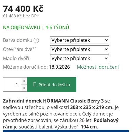
74 400 Kč
61 488 Kč
bez DPH
Měrná
NA OBJEDNÁVKU | 4-6 TÝDNŮ
cena:
Barva domku
?
Otevírání dveří
Madlo dvěří
Můžeme doručit do:
18.9.2026
Možnosti doručení
Přidat do košíku
Zahradní domek HÖRMANN Classic Berry 3
se
sedlovou střechou, o velikosti
303 x 235 x 219 cm.
Je
vyroben ze silné pozinkované oceli. Celý domek je
prvotřídně zpracován, se zárukou 20 let.
Podlahový
rám
je součástí balení. Výška dveří
194 cm
.