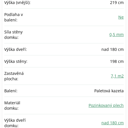
Výška (vnější)
:
219 cm
Podlaha v
Ne
balení
:
Síla stěny
0,5 mm
domku
:
Výška dveří
:
nad 180 cm
Výška stěny
:
198 cm
Zastavěná
7,1 m2
plocha
:
Balení
:
Paletová kazeta
Materiál
Pozinkovaný plech
domku
:
Výška dveří
nad 180 cm
domku
: