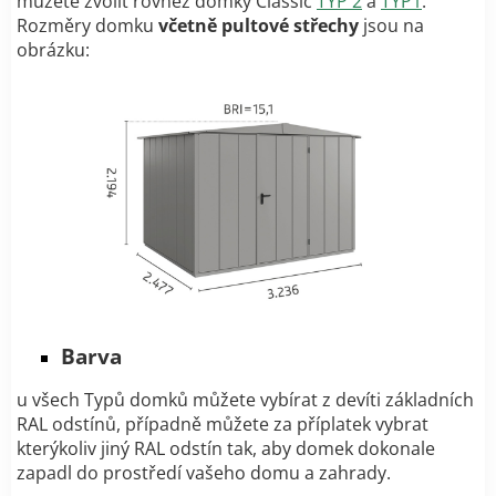
můžete zvolit rovněž domky Classic
TYP 2
a
TYP1
.
Rozměry domku
včetně pultové střechy
jsou na
obrázku:
Barva
u všech Typů domků můžete vybírat z devíti základních
RAL odstínů, případně můžete za příplatek vybrat
kterýkoliv jiný RAL odstín tak, aby domek dokonale
zapadl do prostředí vašeho domu a zahrady.