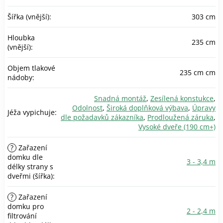
Šířka (vnější)
:
303 cm
Hloubka
235 cm
(vnější)
:
Objem tlakové
235 cm cm
nádoby
:
Snadná montáž
,
Zesílená konstukce
,
Odolnost
,
Široká doplňková výbava
,
Úpravy
Jéža vypichuje
:
dle požadavků zákazníka
,
Prodloužená záruka
,
Vysoké dveře (190 cm+)
?
Zařazení
domku dle
3 - 3,4 m
délky strany s
dveřmi (šířka)
:
?
Zařazení
domku pro
2 - 2,4 m
filtrování