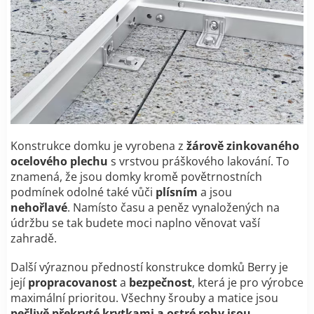
Konstrukce domku je vyrobena z
žárově zinkovaného
ocelového plechu
s vrstvou práškového lakování. To
znamená, že jsou domky kromě povětrnostních
podmínek odolné také vůči
plísním
a jsou
nehořlavé
. Namísto času a peněz vynaložených na
údržbu se tak budete moci naplno věnovat vaší
zahradě.
Další výraznou předností konstrukce domků Berry je
její
propracovanost
a
bezpečnost
, která je pro výrobce
maximální prioritou. Všechny šrouby a matice jsou
pečlivě překryté krytkami a ostré rohy jsou