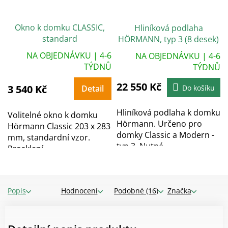
Okno k domku CLASSIC,
Hliníková podlaha
standard
HÖRMANN, typ 3 (8 desek)
NA OBJEDNÁVKU | 4-6
NA OBJEDNÁVKU | 4-6
TÝDNŮ
TÝDNŮ
22 550 Kč
3 540 Kč
Detail
Do košíku
Hliníková podlaha k domku
Volitelné okno k domku
Hörmann. Určeno pro
Hörmann Classic 203 x 283
domky Classic a Modern -
mm, standardní vzor.
typ 3. Nutné...
Prosklení...
Popis
Hodnocení
Podobné (16)
Značka