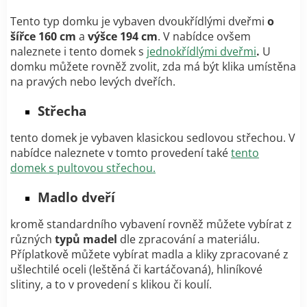
Tento typ domku je vybaven dvoukřídlými dveřmi
o
šířce 160 cm
a
výšce 194 cm
. V nabídce ovšem
naleznete i tento domek s
jednokřídlými dveřmi
.
U
domku můžete rovněž zvolit, zda má být klika umístěna
na pravých nebo levých dveřích.
Střecha
tento domek je vybaven klasickou sedlovou střechou. V
nabídce naleznete v tomto provedení také
tento
domek s pultovou střechou.
Madlo dveří
kromě standardního vybavení rovněž můžete vybírat z
různých
typů madel
dle zpracování a materiálu.
Příplatkově můžete vybírat madla a kliky zpracované z
ušlechtilé oceli (leštěná či kartáčovaná)
, hliníkové
slitiny, a to v provedení s klikou či koulí.