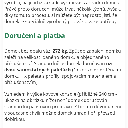
výrobci, na jejichž základě vyrobí váš zahradní domek.
Právě proto doručení může trvat několik týdnů. Avšak,
díky tomuto procesu, si můžete být naprosto jisti, že
domek je speciálně vyrobený pro vás a vaše potřeby.
Doručení a platba
Domek bez obalu váží
272 kg
. Způsob zabalení domku
záleží na velikosti daného domku a objednaného
příslušenství. Standardně je domek doručován
na
dvou samostatných paletách
(1x konzole se stěnami
domku, 1x paleta s profily, spojovacím materiálem a
příslušenstvím).
Vzhledem k výšce kovové konzole (přibližně 240 cm -
ukázka na obrázku níže) není domek doručován
standardní paletovou přepravu.
Z tohoto důvodu není
v současné chvíli možné domek uhradit při převzetí
dobírkou.