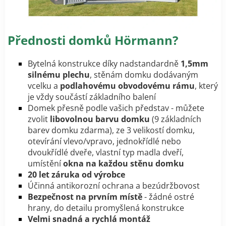
Přednosti domků Hörmann?
Bytelná konstrukce díky nadstandardně
1,5mm
silnému plechu
, stěnám domku dodávaným
vcelku a
podlahovému obvodovému rámu
, který
je vždy součástí základního balení
Domek přesně podle vašich představ - můžete
zvolit
libovolnou barvu domku
(9 základních
barev domku zdarma), ze 3 velikostí domku,
otevírání vlevo/vpravo, jednokřídlé nebo
dvoukřídlé dveře, vlastní typ madla dveří,
umístění
okna na každou stěnu domku
20 let záruka od výrobce
Účinná antikorozní ochrana a bezúdržbovost
Bezpečnost na prvním místě
- žádné ostré
hrany, do detailu promyšlená konstrukce
Velmi snadná a rychlá montáž