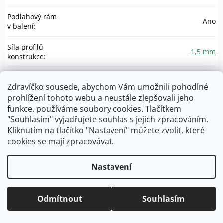
Podlahový rám
Ano
v balení
:
Síla profilů
1,5 mm
konstrukce
:
Šířka (vnitřní)
:
291 cm
Zdravíčko sousede, abychom Vám umožnili pohodlné
prohlížení tohoto webu a neustále zlepšovali jeho
Šířka dvěří
:
160 cm
funkce, používáme soubory cookies. Tlačítkem
"Souhlasím" vyjadřujete souhlas s jejich zpracováním.
Velikost domku
3
Hörmann
:
Kliknutím na tlačítko "Nastavení" můžete zvolit, které
cookies se mají zpracovávat.
Vnější rozměry
(včetně
3236 x 2477 mm
Nastavení
střechy)
:
Vnitřní objem
:
15,1 m3
Odmítnout
Souhlasím
Základové
rozměry (šířka x
3090 x 2445 mm