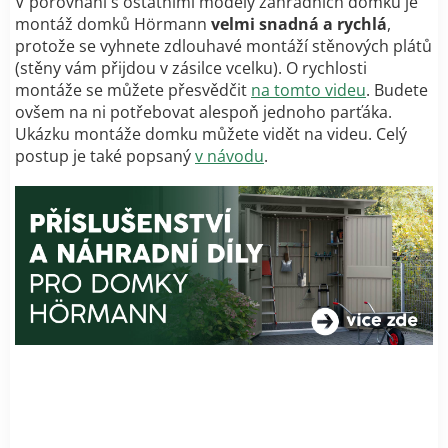
V porovnání s ostatními modely zahradních domků je
montáž domků Hörmann
velmi snadná a rychlá
,
protože se vyhnete zdlouhavé montáží stěnových plátů
(stěny vám přijdou v zásilce vcelku). O rychlosti
montáže se můžete přesvědčit
na tomto videu
. Budete
ovšem na ni potřebovat alespoň jednoho parťáka.
Ukázku montáže domku můžete vidět na videu. Celý
postup je také popsaný
v návodu
.