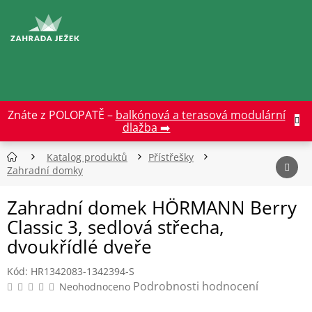
Přejít
na
CZK
obsah
Znáte z POLOPATĚ –
balkónová a terasová modulární
dlažba ➡️
Katalog produktů
Přístřešky
Zahradní domky
Zahradní domek HÖRMANN Berry
Classic 3, sedlová střecha,
dvoukřídlé dveře
Kód:
HR1342083-1342394-S
Průměrné
Podrobnosti hodnocení
Neohodnoceno
hodnocení
produktu
je