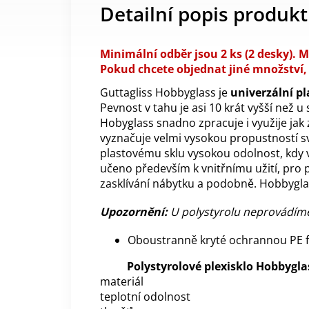
Detailní popis produk
Minimální odběr jsou 2 ks (2 desky). M
Pokud chcete objednat jiné množství,
Guttagliss Hobbyglass je
univerzální pl
Pevnost v tahu je asi 10 krát vyšší než u 
Hobyglass snadno zpracuje i využije jak z
vyznačuje velmi vysokou propustností sv
plastovému sklu vysokou odolnost, kdy v 
učeno především k vnitřnímu užití, pro p
zasklívání nábytku a podobně. Hobbyglas
Upozornění:
U
polystyrolu
neprovádíme
Oboustranně kryté ochrannou PE fo
Polystyrolové plexisklo Hobbygla
materiál
teplotní odolnost