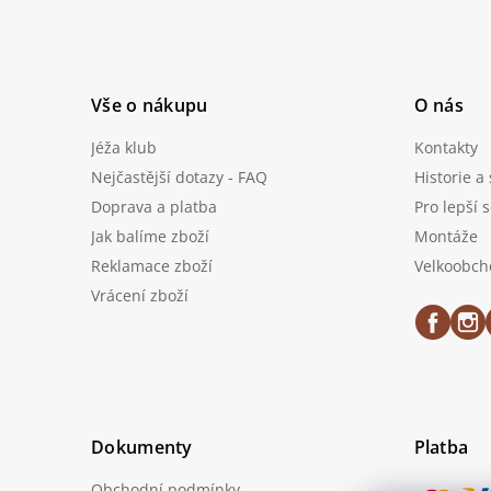
í
Vše o nákupu
O nás
Jéža klub
Kontakty
Nejčastější dotazy - FAQ
Historie a
Doprava a platba
Pro lepší 
Jak balíme zboží
Montáže
Reklamace zboží
Velkoobch
Vrácení zboží
Dokumenty
Platba
Obchodní podmínky