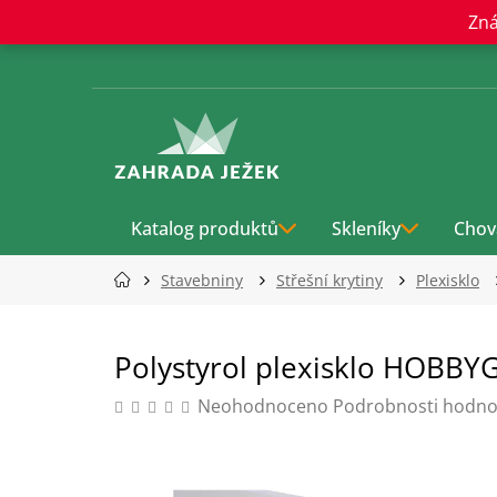
Přejít
Zná
na
obsah
Katalog produktů
Skleníky
Chov
Stavebniny
Střešní krytiny
Plexisklo
Polystyrol plexisklo HOB
Průměrné
Neohodnoceno
Podrobnosti hodno
hodnocení
produktu
je
0,0
z
5
hvězdiček.