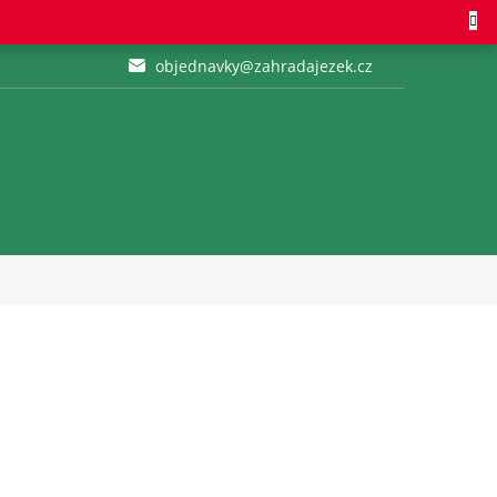
objednavky@zahradajezek.cz