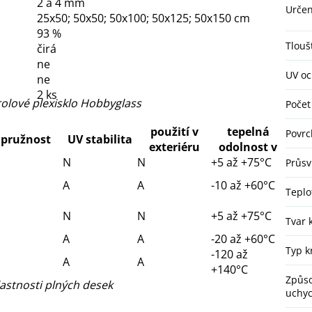
2 a 4 mm
Určen
25x50; 50x50; 50x100; 50x125; 50x150 cm
93 %
Tlouš
čirá
ne
UV o
ne
2 ks
rolové plexisklo Hobbyglass
Počet
použití v
tepelná
Povrc
pružnost
UV stabilita
exteriéru
odolnost v
N
N
+5 až +75°C
Průsv
A
A
-10 až +60°C
Teplo
N
N
+5 až +75°C
Tvar 
A
A
-20 až +60°C
Typ k
-120 až
A
A
+140°C
Způs
lastnosti plných desek
uchyc