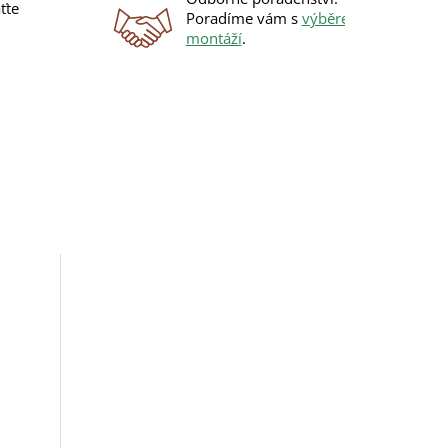
ťte
Poradíme vám s
výběrem
i
montáží
.