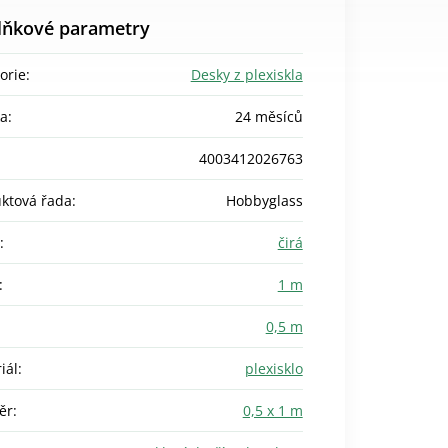
lňkové parametry
orie
:
Desky z plexiskla
ka
:
24 měsíců
4003412026763
ktová řada
:
Hobbyglass
:
čirá
:
1 m
0,5 m
iál
:
plexisklo
ěr
:
0,5 x 1 m