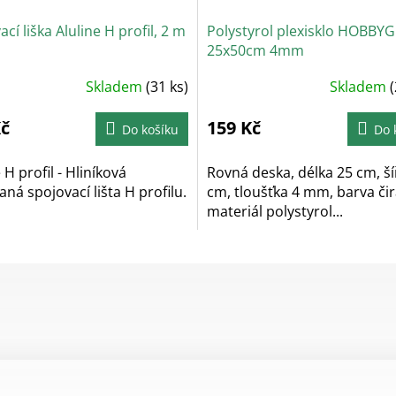
cí liška Aluline H profil, 2 m
Polystyrol plexisklo HOBBY
25x50cm 4mm
Skladem
(31 ks)
Skladem
(
Kč
159 Kč
Do košíku
Do 
 H profil - Hliníková
Rovná deska, délka 25 cm, ší
aná spojovací lišta H profilu.
cm, tloušťka 4 mm, barva čir
materiál polystyrol...