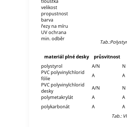
tloušťka
velikost
propustnost
barva
řezy na míru
UV ochrana
min. odběr
Tab.:Polysty
materiál plné desky
průsvitnost
polystyrol
A/N
N
PVC polyvinylchlorid
A
A
fólie
PVC polyvinylchlorid
A/N
N
desky
polymetakrylát
A
A
polykarbonát
A
A
Tab.: V