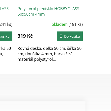
GLASS
Polystyrol plexisklo HOBBYGLASS
50x50cm 4mm
241 ks)
Skladem
(181 ks)
319 Kč
košíku
Do košíku
řka 50
Rovná deska, délka 50 cm, šířka 50
á,
cm, tloušťka 4 mm, barva čirá,
materiál polystyrol...