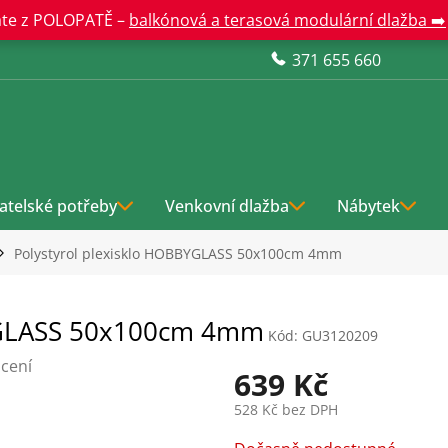
te z POLOPATĚ –
balkónová a terasová modulární dlažba ➡️
371 655 660
atelské potřeby
Venkovní dlažba
Nábytek
Polystyrol plexisklo HOBBYGLASS 50x100cm 4mm
BYGLASS 50x100cm 4mm
Kód:
GU3120209
cení
639 Kč
528 Kč bez DPH
Měrná