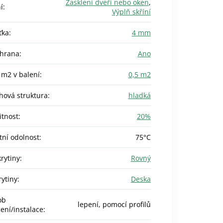
Zasklení dveří nebo oken
,
í
:
Výplň skříní
ťka
:
4 mm
chrana
:
Ano
 m2 v balení
:
0,5 m2
hová struktura
:
hladká
itnost
:
20%
tní odolnost
:
75°C
krytiny
:
Rovný
rytiny
:
Deska
ob
lepení, pomocí profilů
ení/instalace
: