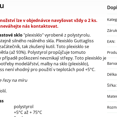
tu
Dop
Kateg
nožství lze v objednávce navyšovat vždy o 2 ks.
 neváhejte nás kontaktovat.
Záru
astové sklo
"plexisklo" vyrobené z polystyrolu.
stejně silného reálného skla. Plexisklo Guttagliss
EAN
:
ačátečník, tak zkušený kutil. Toto plexisklo se
ětla (až 93%). Polystyrol propůjčuje tomuto
Produ
případě poškození nevznikají střepy. Toto plexisklo je
otřeby modelářství, malby na sklo (plexisklo),
Barva
s není vhodný pro použití v teplotách pod +5°C.
Délka
 řezy na míru
Šířka
:
lií.
Mater
ss
polystyrol
Rozm
+5°C až + 75°C