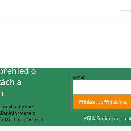
přehled o
E-mail
ách a
h
Přihlásit se
 e-mail a my vám
lat informace o
Přihlášením souhlasí
duktech na našem e-