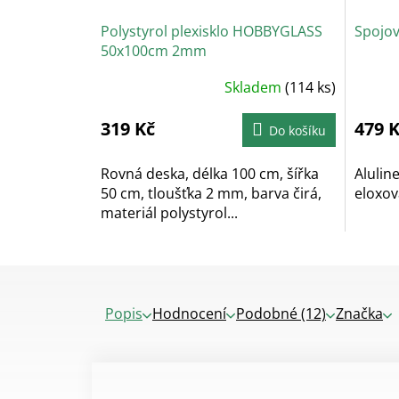
Polystyrol plexisklo HOBBYGLASS
Spojova
50x100cm 2mm
Skladem
(114 ks)
319 Kč
479 
Do košíku
Rovná deska, délka 100 cm, šířka
Aluline
50 cm, tloušťka 2 mm, barva čirá,
eloxov
materiál polystyrol...
Popis
Hodnocení
Podobné (12)
Značka