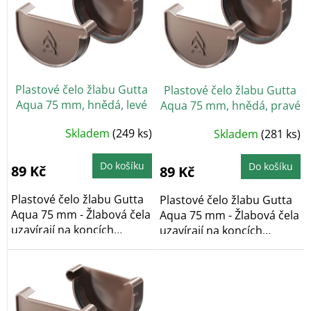
p
i
s
p
r
o
Plastové čelo žlabu Gutta
Plastové čelo žlabu Gutta
d
Aqua 75 mm, hnědá, levé
Aqua 75 mm, hnědá, pravé
u
k
Skladem
(249 ks)
Skladem
(281 ks)
t
ů
Do košíku
Do košíku
89 Kč
89 Kč
Plastové čelo žlabu Gutta
Plastové čelo žlabu Gutta
Aqua 75 mm - Žlabová čela
Aqua 75 mm - Žlabová čela
uzavírají na koncích
uzavírají na koncích
okapové žlaby...
okapové žlaby...