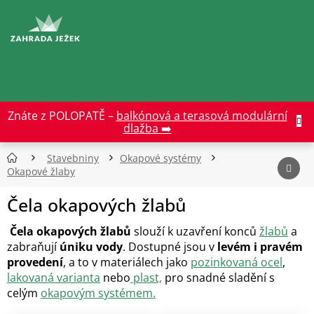
Přejít
na
CZK
obsah
Znáte z POLOPATĚ –
balkónová a terasová modulární
dlažba ➡️
Stavebniny
Okapové systémy
Okapové žlaby
Čela okapových žlabů
Čela okapových žlabů
slouží k uzavření konců
žlabů
a
zabraňují
úniku vody
. Dostupné jsou v
levém i pravém
provedení
, a to v materiálech jako
pozinkovaná ocel
,
lakovaná varianta
nebo
plast,
pro snadné sladění s
celým
okapovým systémem.