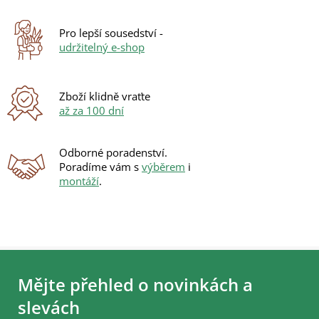
í
p
r
Pro lepší sousedství -
v
udržitelný e-shop
k
y
v
ý
Zboží klidně vraťte
p
až za 100 dní
i
s
u
Odborné poradenství.
Poradíme vám s
výběrem
i
montáží
.
Z
á
Mějte přehled o novinkách a
p
a
slevách
t