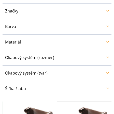
t
ů
Značky
Barva
Materiál
Okapový systém (rozměr)
Okapový systém (tvar)
Šířka žlabu
V
ý