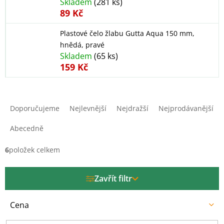
Skladem
(281 ks)
89 Kč
Plastové čelo žlabu Gutta Aqua 150 mm,
hnědá, pravé
Skladem
(65 ks)
159 Kč
Ř
a
Doporučujeme
Nejlevnější
Nejdražší
Nejprodávanější
z
e
Abecedně
n
í
6
položek celkem
p
r
Zavřít filtr
o
d
u
Cena
k