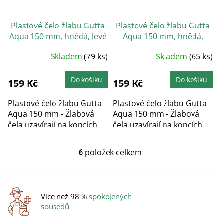
Plastové čelo žlabu Gutta
Plastové čelo žlabu Gutta
Aqua 150 mm, hnědá, levé
Aqua 150 mm, hnědá,
pravé
Skladem
(79 ks)
Skladem
(65 ks)
Do košíku
Do košíku
159 Kč
159 Kč
Plastové čelo žlabu Gutta
Plastové čelo žlabu Gutta
Aqua 150 mm - Žlabová
Aqua 150 mm - Žlabová
čela uzavírají na koncích
čela uzavírají na koncích
okapové žlaby...
okapové žlaby...
6
položek celkem
O
v
l
á
d
Více než 98 %
spokojených
a
sousedů
c