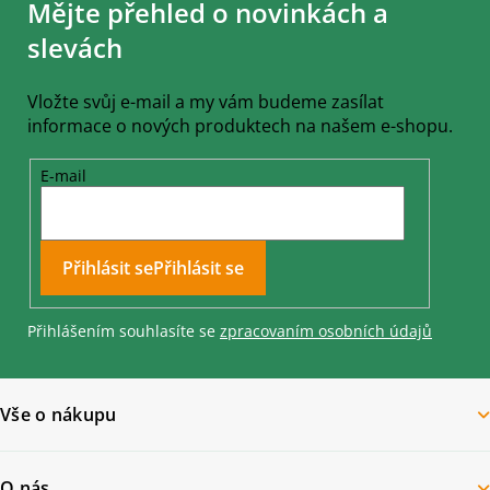
Mějte přehled o novinkách a
p
a
slevách
t
í
Vložte svůj e-mail a my vám budeme zasílat
informace o nových produktech na našem e-shopu.
E-mail
Přihlásit se
Přihlášením souhlasíte se
zpracovaním osobních údajů
Vše o nákupu
O nás