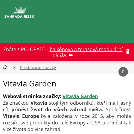
Přejít
na
CZK
obsah
Znáte z POLOPATĚ –
balkónová a terasová modulární
dlažba ➡️
Prodávané značky
Vitavia Garden
Webová stránka značky:
Vitavia Garden
Za značkou
Vitavia
stojí tým odborníků, kteří mají jasný
cíl,
přinést život do všech zahrad světa.
Společnost
Vitavia Europe
byla založena v roce 2013, aby mohla
rozšířit své produkty do celé Evropy a USA a přinést tak
více života do více zahrad.