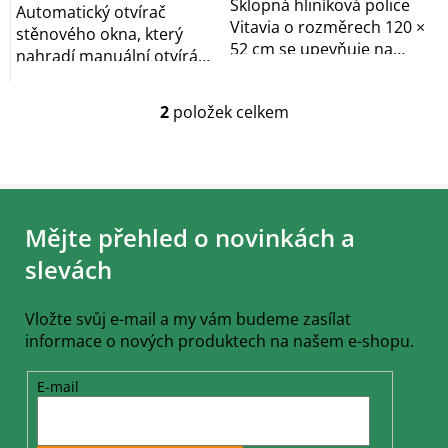
Sklopná hliníková police
Automatický otvírač
Vitavia o rozměrech 120 ×
stěnového okna, který
52 cm se upevňuje na
nahradí manuální otvírání,
stěnu skleníku...
je vhodný pro...
2
položek celkem
O
v
l
á
Z
d
á
a
Mějte přehled o novinkách a
c
p
í
a
slevách
p
t
r
í
v
Vložte svůj e-mail a my vám budeme zasílat
k
informace o nových produktech na našem e-shopu.
y
v
ý
E-mail
p
i
s