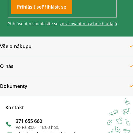
u
Přihlásit se
Přihlášením souhlasíte se
zpracovaním osobních údajů
Vše o nákupu
O nás
Dokumenty
Kontakt
371 655 660
Po-Pá 8:00 - 16:00 hod.