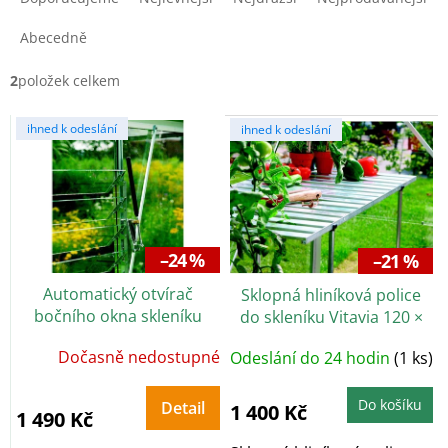
z
e
Abecedně
n
í
2
položek celkem
p
V
r
ihned k odeslání
ihned k odeslání
ý
o
p
d
i
u
s
k
p
t
r
ů
–24 %
–21 %
o
Automatický otvírač
Sklopná hliníková police
d
bočního okna skleníku
do skleníku Vitavia 120 ×
u
Vitavia
52 cm
k
Dočasně nedostupné
Odeslání do 24 hodin
(1 ks)
t
ů
Do košíku
Detail
1 400 Kč
1 490 Kč