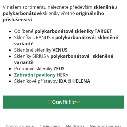
V našem sortimentu naleznete především
skleněné
a
polykarbonátové
skleníky včetně
originálního
příslušenství
:
Oblíbené
polykarbonátové skleníky TARGET
Skleníky URANUS v
polykarbonátové
i
skleněné
variantě
Skleněné skleníky
VENUS
Skleníky SIRIUS v
polykarbonátové
i
skleněné
variantě
Prémiové skleníky
ZEUS
Zahradní pavilony
HERA
Skleníkové přístavby
IDA
či
HELENA
Otevřít filtr
Ř
a
Doporučujeme
Nejlevnější
Nejdražší
Nejprodávanější