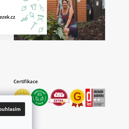
ezek.cz
Certifikace
ouhlasím