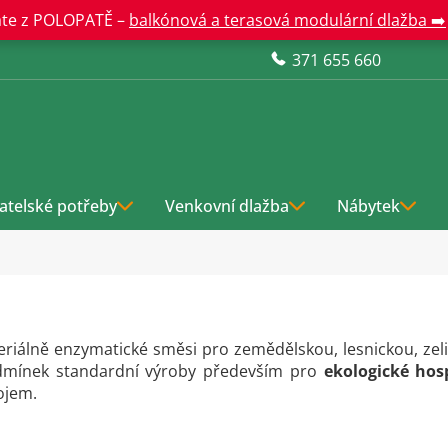
te z POLOPATĚ –
balkónová a terasová modulární dlažba ➡️
371 655 660
atelské potřeby
Venkovní dlažba
Nábytek
kteriálně enzymatické směsi pro zemědělskou, lesnickou, z
dmínek standardní výroby především pro
ekologické hos
vojem.