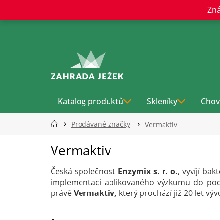
Přejít
Zná
na
obsah
Katalog produktů
Skleníky
Chov
Prodávané značky
Vermaktiv
Vermaktiv
Česká společnost
Enzymix s. r. o.
, vyvíjí ba
implementaci aplikovaného výzkumu do po
právě
Vermaktiv,
který prochází již 20 let vý