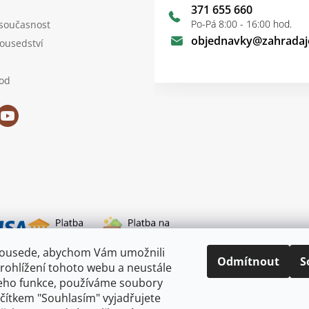
371 655 660
Po-Pá 8:00 - 16:00 hod.
 současnost
objednavky
@
zahradaj
sousedství
od
sousede, abychom Vám umožnili
i dopravy
Odmítnout
S
rohlížení tohoto webu a neustále
jeho funkce, používáme soubory
ačítkem "Souhlasím" vyjadřujete