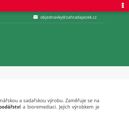
objednavky@zahradajezek.cz
elinářskou a sadařskou výrobu. Zaměřuje se na
podářství
a bioremediaci. Jejich výrobkem je