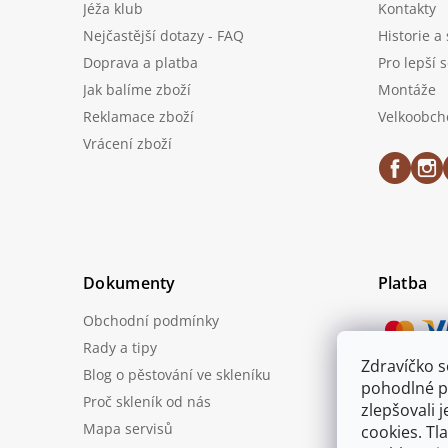
Jéža klub
Kontakty
Nejčastější dotazy - FAQ
Historie a
Doprava a platba
Pro lepší 
Jak balíme zboží
Montáže
Reklamace zboží
Velkoobch
Vrácení zboží
Dokumenty
Platba
Obchodní podmínky
Rady a tipy
Zdravíčko 
Blog o pěstování ve skleníku
Možnost
pohodlné p
Proč skleník od nás
zlepšovali 
Mapa servisů
cookies. Tl