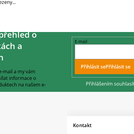
ezeny...
přehled o
E-mail
ách a
h
Přihlásit se
 e-mail a my vám
lat informace o
Přihlášením souhlasí
duktech na našem e-
Kontakt