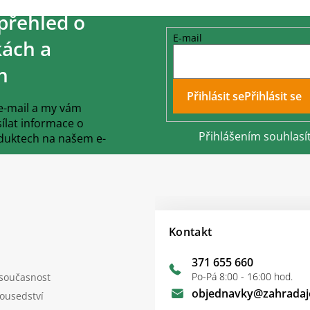
přehled o
E-mail
ách a
h
Přihlásit se
 e-mail a my vám
lat informace o
Přihlášením souhlasí
duktech na našem e-
Kontakt
371 655 660
Po-Pá 8:00 - 16:00 hod.
 současnost
objednavky
@
zahradaj
sousedství