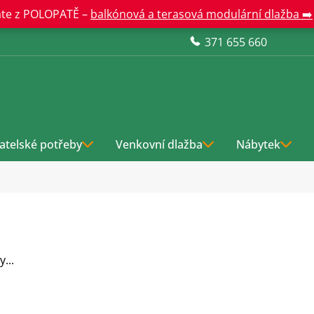
te z POLOPATĚ –
balkónová a terasová modulární dlažba ➡️
371 655 660
atelské potřeby
Venkovní dlažba
Nábytek
...