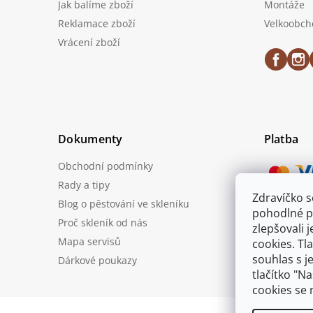
Jak balíme zboží
Montáže
Reklamace zboží
Velkoobch
Vrácení zboží
Dokumenty
Platba
Obchodní podmínky
Rady a tipy
Zdravíčko 
Blog o pěstování ve skleníku
Možnost
pohodlné p
Proč skleník od nás
zlepšovali 
Mapa servisů
cookies. Tl
souhlas s j
Dárkové poukazy
tlačítko "N
cookies se 