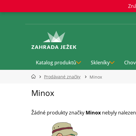
Přejít
Zná
na
obsah
Katalog produktů
Skleníky
Chov
Prodávané značky
Minox
Minox
Žádné produkty značky
Minox
nebyly nalezeny