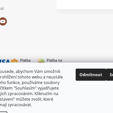
od
sousede, abychom Vám umožnili
i dopravy
Odmítnout
S
rohlížení tohoto webu a neustále
jeho funkce, používáme soubory
ačítkem "Souhlasím" vyjadřujete
ejich zpracováním. Kliknutím na
astavení" můžete zvolit, které
mají zpracovávat.