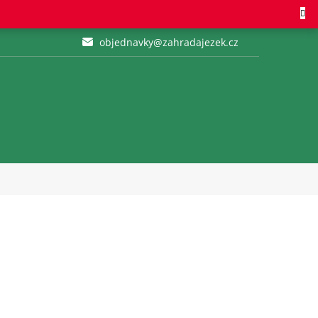
objednavky@zahradajezek.cz