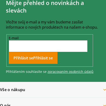
Mějte přehled o novinkách a
p
a
slevách
t
í
Vložte svůj e-mail a my vám budeme zasílat
informace o nových produktech na našem e-shopu.
E-mail
Přihlásit se
Přihlášením souhlasíte se
zpracovaním osobních údajů
Vše o nákupu
O nás