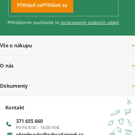
u
Přihlásit se
Přihlášením souhlasíte se
zpracovaním osobních údajů
Vše o nákupu
O nás
Dokumenty
Kontakt
371 655 660
Po-Pá 8:00 - 16:00 hod.
objednavky
@
zahradajezek.cz