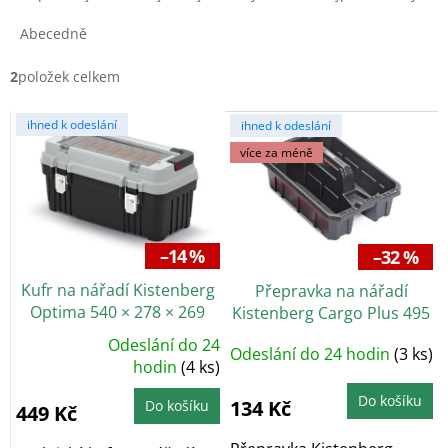
z
e
Abecedně
n
í
2
položek celkem
p
V
r
ihned k odeslání
ihned k odeslání
ý
o
více za méně
p
d
i
u
s
k
p
t
r
ů
–14 %
–32 %
o
Kufr na nářadí Kistenberg
Přepravka na nářadí
d
Optima 540 × 278 × 269
Kistenberg Cargo Plus 495
u
mm, šedý
× 345 × 210 mm
k
Odeslání do 24
Odeslání do 24 hodin
(3 ks)
Průměrné
t
hodnocení
hodin
(4 ks)
produktu
ů
je
Do košíku
5,0
134 Kč
Do košíku
449 Kč
z
5
hvězdiček.