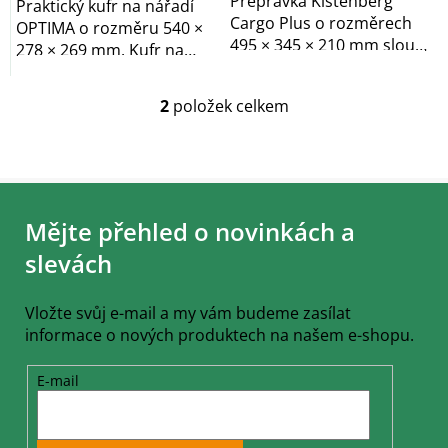
Přepravka Kistenberg
Praktický kufr na nářadí
Cargo Plus o rozměrech
OPTIMA o rozměru 540 ×
495 × 345 × 210 mm slouží
278 × 269 mm. Kufr na
k přenášení a...
nářadí s...
2
položek celkem
O
v
l
á
Z
d
á
a
Mějte přehled o novinkách a
c
p
í
a
slevách
p
t
r
í
v
Vložte svůj e-mail a my vám budeme zasílat
k
informace o nových produktech na našem e-shopu.
y
v
ý
E-mail
p
i
s