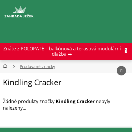
Přejít
na
CZK
obsah
Znáte z POLOPATĚ –
balkónová a terasová modulární
dlažba ➡️
Prodávané značky
Kindling Cracker
Žádné produkty značky
Kindling Cracker
nebyly
nalezeny...
Z