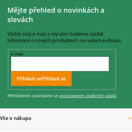
á
Mějte přehled o novinkách a
p
a
slevách
t
í
Vložte svůj e-mail a my vám budeme zasílat
informace o nových produktech na našem e-shopu.
E-mail
Přihlásit se
Přihlášením souhlasíte se
zpracovaním osobních údajů
Vše o nákupu