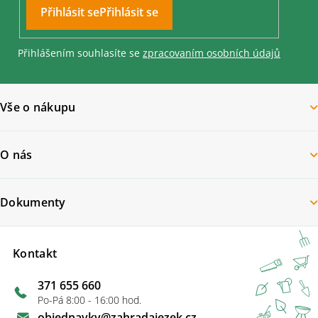
u
Přihlásit se
Přihlášením souhlasíte se
zpracovaním osobních údajů
Vše o nákupu
O nás
Dokumenty
Kontakt
371 655 660
Po-Pá 8:00 - 16:00 hod.
objednavky
@
zahradajezek.cz