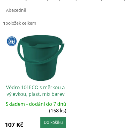
z
e
Abecedně
n
í
1
položek celkem
p
V
r
ý
o
p
d
i
u
s
k
p
t
r
ů
o
Vědro 10l ECO s měrkou a
d
výlevkou, plast, mix barev
u
k
Skladem - dodání do 7 dnů
t
(168 ks)
ů
Do košíku
107 Kč