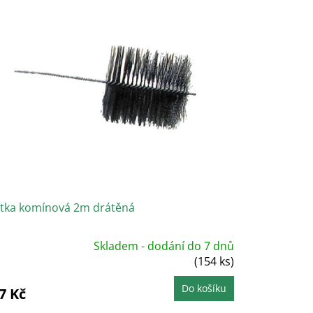
ětka komínová 2m drátěná
Skladem - dodání do 7 dnů
růměrné
odnocení
(154 ks)
roduktu
e
,0
Do košíku
7 Kč
vězdiček.