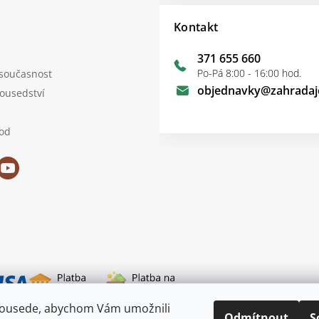
Kontakt
371 655 660
Po-Pá 8:00 - 16:00 hod.
 současnost
objednavky
@
zahradaj
sousedství
od
sousede, abychom Vám umožnili
i dopravy
Odmítnout
S