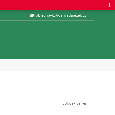
objednavky@zahradajezek.cz
položek celkem