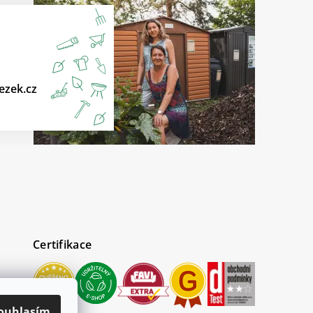
ezek.cz
Certifikace
ouhlasím