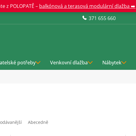
te z POLOPATĚ –
balkónová a terasová modulární dlažba ➡️
371 655 660
atelské potřeby
Venkovní dlažba
Nábytek
odávanější
Abecedně