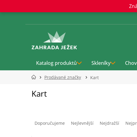
Přejít
Zná
na
obsah
Katalog produktů
Skleníky
Chov
Prodávané značky
Kart
Kart
Ř
a
Doporučujeme
Nejlevnější
Nejdražší
Nejpr
z
e