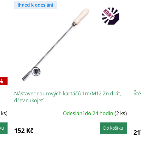
ihned k odeslání
%
Nástavec rourových kartáčů 1m/M12 Zn drát,
Št
dřev.rukojeť
 ks)
Odeslání do 24 hodin
(2 ks)
P
h
p
j
ku
Do košíku
5
152 Kč
21
z
5
h