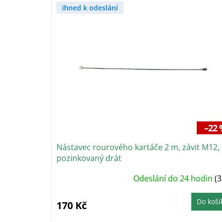
V
n
ihned k odeslání
ý
í
p
p
i
r
s
o
p
d
r
u
o
k
d
t
u
ů
k
t
–22 
ů
Nástavec rourového kartáče 2 m, závit M12,
pozinkovaný drát
Průměrné
Odeslání do 24 hodin
(3
hodnocení
produktu
je
5,0
Do koší
170 Kč
z
5
hvězdiček.