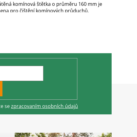
átěná komínová štětka o průměru 160 mm je
čena pro čištění komínových průduchů.
te se
zpracovaním osobních údajů