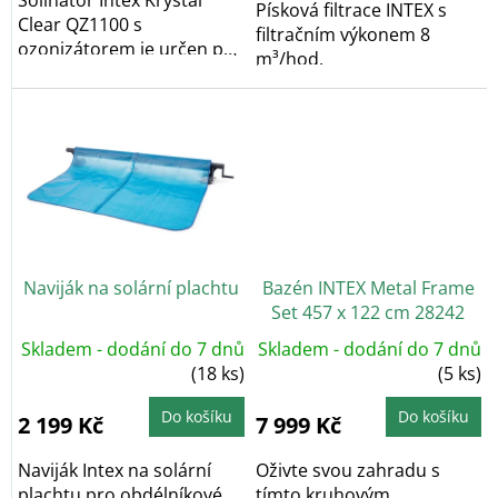
Solinátor Intex Krystal
Písková filtrace INTEX s
Clear QZ1100 s
filtračním výkonem 8
ozonizátorem je určen pro
m³/hod.
bazény do objemu 56...
Naviják na solární plachtu
Bazén INTEX Metal Frame
Set 457 x 122 cm 28242
Skladem - dodání do 7 dnů
Skladem - dodání do 7 dnů
(18 ks)
(5 ks)
Do košíku
Do košíku
2 199 Kč
7 999 Kč
Naviják Intex na solární
Oživte svou zahradu s
plachtu pro obdélníkové
tímto kruhovým