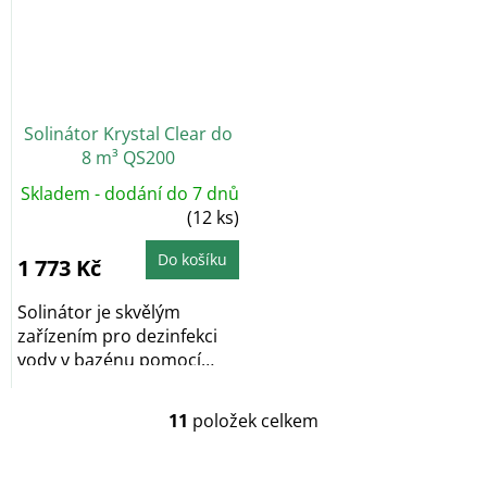
Solinátor Krystal Clear do
8 m³ QS200
Skladem - dodání do 7 dnů
(12 ks)
Do košíku
1 773 Kč
Solinátor je skvělým
zařízením pro dezinfekci
vody v bazénu pomocí
soli. Jedná se...
11
položek celkem
O
v
l