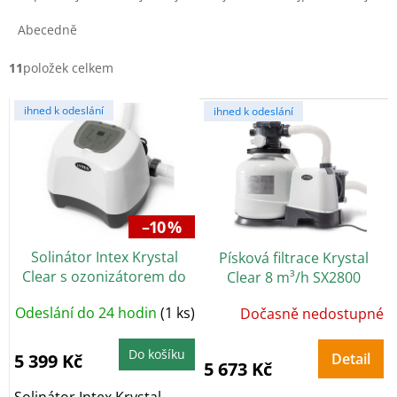
z
e
Abecedně
n
í
11
položek celkem
p
V
r
ihned k odeslání
ihned k odeslání
ý
o
p
d
i
u
s
k
p
t
r
ů
–10 %
o
Solinátor Intex Krystal
Písková filtrace Krystal
d
Clear s ozonizátorem do
Clear 8 m³/h SX2800
u
56 m³, QZ1100
k
Odeslání do 24 hodin
(1 ks)
Dočasně nedostupné
t
ů
Do košíku
5 399 Kč
Detail
5 673 Kč