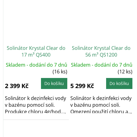
Solinátor Krystal Clear do
Solinátor Krystal Clear do
17 m³ QS400
56 m³ QS1200
Skladem - dodání do 7 dnů
Skladem - dodání do 7 dnů
(16 ks)
(12 ks)
Do košíku
Do košíku
2 399 Kč
5 299 Kč
Solinátor k dezinfekci vody
Solinátor k dezinfekci vody
v bazénu pomocí soli.
v bazénu pomocí soli.
Produkce chloru 4g/hod....
Omezení použití chloru až
o 70%,...