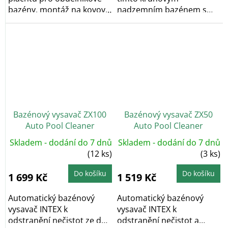
bazény, montáž na kovový
nadzemním bazénem s
rám bazénu.
konstrukcí o rozměrech
457 x...
Bazénový vysavač ZX100
Bazénový vysavač ZX50
Auto Pool Cleaner
Auto Pool Cleaner
Skladem - dodání do 7 dnů
Skladem - dodání do 7 dnů
(12 ks)
(3 ks)
Do košíku
Do košíku
1 699 Kč
1 519 Kč
Automatický bazénový
Automatický bazénový
vysavač INTEX k
vysavač INTEX k
odstranění nečistot ze dna
odstranění nečistot a