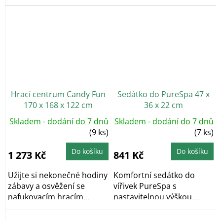
bazénu.
usazenin ze dna bazénu.
Hrací centrum Candy Fun
Sedátko do PureSpa 47 x
170 x 168 x 122 cm
36 x 22 cm
Skladem - dodání do 7 dnů
Skladem - dodání do 7 dnů
(9 ks)
(7 ks)
Do košíku
Do košíku
1 273 Kč
841 Kč
Užijte si nekonečné hodiny
Komfortní sedátko do
zábavy a osvěžení se
vířivek PureSpa s
nafukovacím hracím
nastavitelnou výškou.
centrem CANDY FUN,...
Nosnost 132 kg.