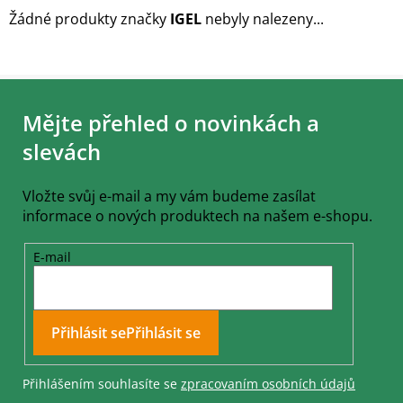
Žádné produkty značky
IGEL
nebyly nalezeny...
Z
á
Mějte přehled o novinkách a
p
a
slevách
t
í
Vložte svůj e-mail a my vám budeme zasílat
informace o nových produktech na našem e-shopu.
E-mail
Přihlásit se
Přihlášením souhlasíte se
zpracovaním osobních údajů