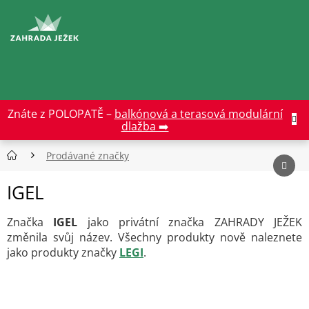
Přejít
na
CZK
obsah
Znáte z POLOPATĚ –
balkónová a terasová modulární
dlažba ➡️
Prodávané značky
IGEL
Značka
IGEL
jako privátní značka ZAHRADY JEŽEK
změnila svůj název. Všechny produkty nově naleznete
jako produkty značky
LEGI
.