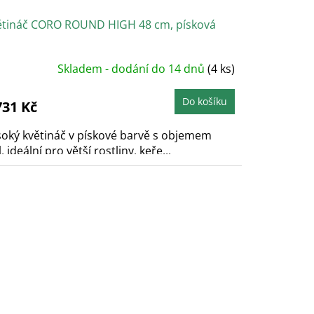
ětináč CORO ROUND HIGH 48 cm, písková
Skladem - dodání do 14 dnů
(4 ks)
Do košíku
731 Kč
oký květináč v pískové barvě s objemem
l, ideální pro větší rostliny, keře...