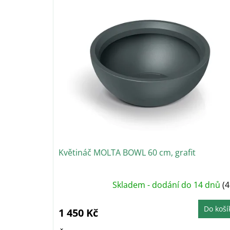
V
n
ý
í
p
p
i
r
s
o
p
d
r
u
o
k
d
t
u
ů
k
t
ů
Květináč MOLTA BOWL 60 cm, grafit
Skladem - dodání do 14 dnů
(4
Do koší
1 450 Kč