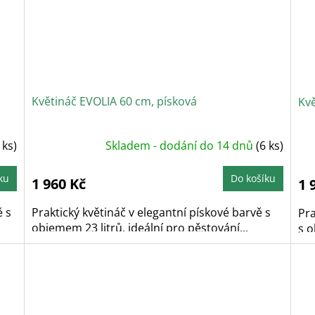
Květináč EVOLIA 60 cm, písková
Kvě
 ks)
Skladem - dodání do 14 dnů
(6 ks)
ku
Do košíku
1 960 Kč
1 
ě s
Praktický květináč v elegantní pískové barvě s
Pra
objemem 23 litrů, ideální pro pěstování...
s o