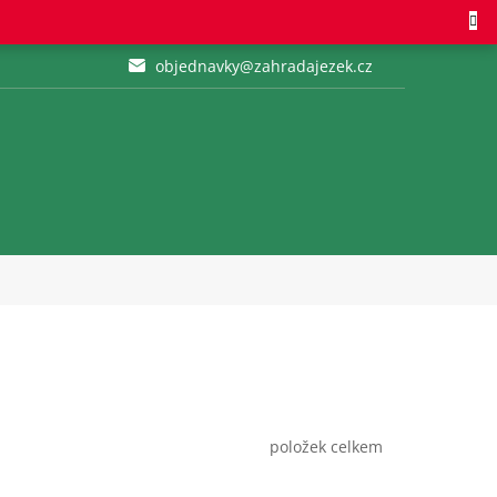
objednavky@zahradajezek.cz
položek celkem