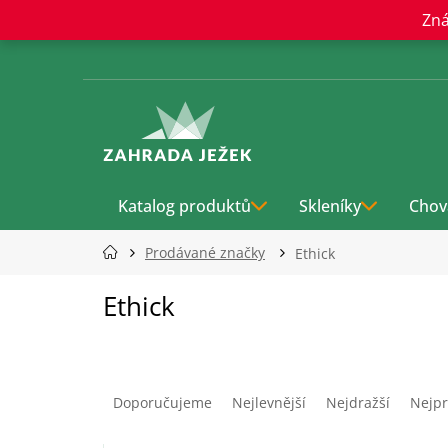
Přejít
Zná
na
obsah
Katalog produktů
Skleníky
Chov
Prodávané značky
Ethick
Ethick
Ř
a
Doporučujeme
Nejlevnější
Nejdražší
Nejpr
z
e