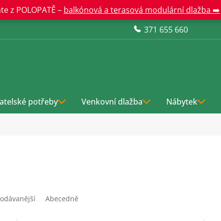
te z POLOPATĚ –
balkónová a terasová modulární dlažba ➡️
371 655 660
atelské potřeby
Venkovní dlažba
Nábytek
odávanější
Abecedně