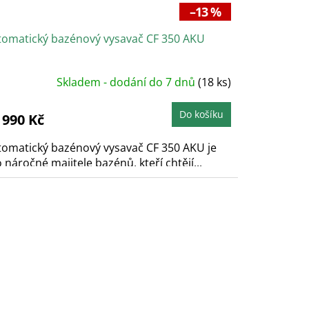
–13 %
tomatický bazénový vysavač CF 350 AKU
Skladem - dodání do 7 dnů
(18 ks)
Do košíku
 990 Kč
tomatický bazénový vysavač CF 350 AKU je
 náročné majitele bazénů, kteří chtějí...