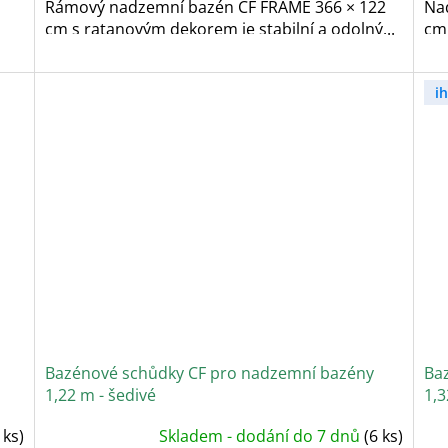
Rámový nadzemní bazén CF FRAME 366 × 122
Na
cm s ratanovým dekorem je stabilní a odolný...
cm 
i
Bazénové schůdky CF pro nadzemní bazény
Ba
1,22 m - šedivé
1,3
 ks)
Skladem - dodání do 7 dnů
(6 ks)