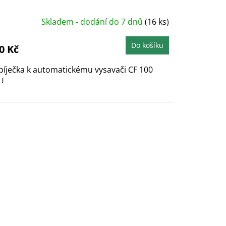
Skladem - dodání do 7 dnů
(16 ks)
Do košíku
0 Kč
íječka k automatickému vysavači CF 100
U