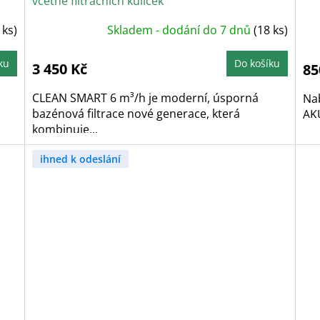
včetně filtračních kuliček
 ks)
Skladem - dodání do 7 dnů
(18 ks)
ku
Do košíku
3 450 Kč
85
CLEAN SMART 6 m³/h je moderní, úsporná
Nab
bazénová filtrace nové generace, která
AK
kombinuje...
ihned k odeslání