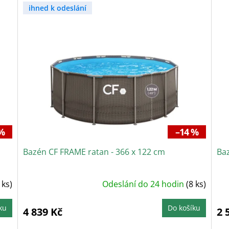
ihned k odeslání
%
–14 %
Bazén CF FRAME ratan - 366 x 122 cm
Ba
 ks)
Odeslání do 24 hodin
(8 ks)
ku
Do košíku
4 839 Kč
2 