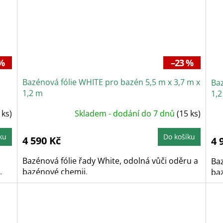
%
–23 %
Bazénová fólie WHITE pro bazén 5,5 m x 3,7 m x
Baz
1,2 m
1,
 ks)
Skladem - dodání do 7 dnů
(15 ks)
ku
Do košíku
4 590 Kč
4 
Bazénová fólie řady White, odolná vůči oděru a
Baz
.
bazénové chemii.
ba