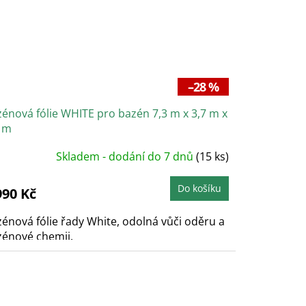
–28 %
énová fólie WHITE pro bazén 7,3 m x 3,7 m x
2 m
Skladem - dodání do 7 dnů
(15 ks)
Do košíku
990 Kč
énová fólie řady White, odolná vůči oděru a
zénové chemii.