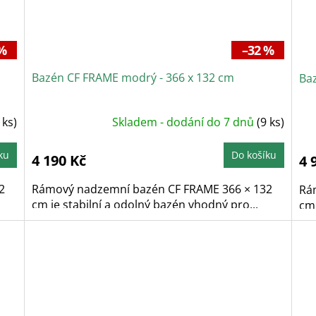
%
–32 %
Bazén CF FRAME modrý - 366 x 132 cm
Baz
 ks)
Skladem - dodání do 7 dnů
(9 ks)
ku
Do košíku
4 190 Kč
4 
2
Rámový nadzemní bazén CF FRAME 366 × 132
Rá
cm je stabilní a odolný bazén vhodný pro...
cm 