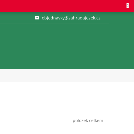
objednavky@zahradajezek.cz
položek celkem