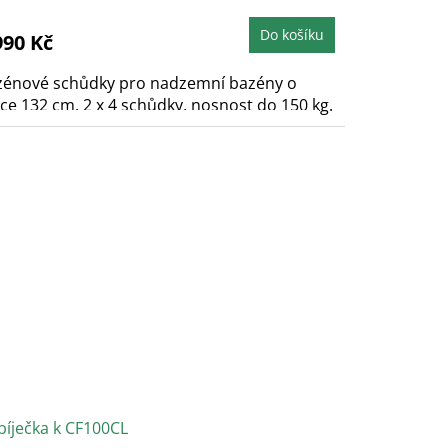
Do košíku
990 Kč
zénové schůdky pro nadzemní bazény o
ce 132 cm. 2 x 4 schůdky, nosnost do 150 kg.
íječka k CF100CL