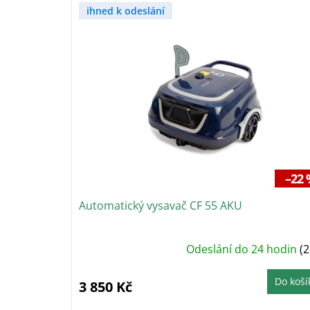
V
n
ihned k odeslání
ý
í
p
p
i
r
s
o
p
d
r
u
o
k
d
t
u
ů
k
t
–22 
ů
Automatický vysavač CF 55 AKU
Odeslání do 24 hodin
(2
Do koší
3 850 Kč