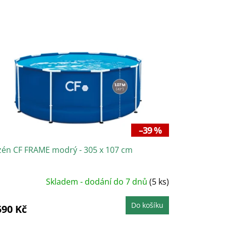
–39 %
zén CF FRAME modrý - 305 x 107 cm
Skladem - dodání do 7 dnů
(5 ks)
Do košíku
590 Kč