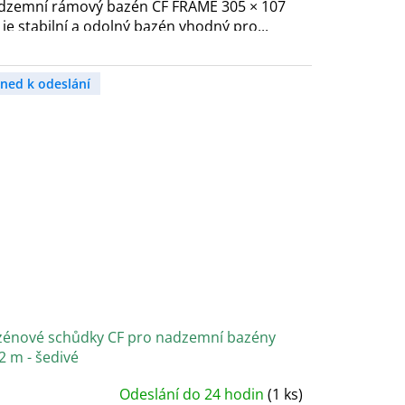
dzemní rámový bazén CF FRAME 305 × 107
je stabilní a odolný bazén vhodný pro...
hned k odeslání
zénové schůdky CF pro nadzemní bazény
2 m - šedivé
Odeslání do 24 hodin
(1 ks)