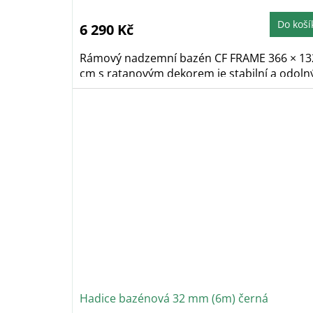
produktu
je
5,0
Do koší
6 290 Kč
z
5
hvězdiček.
Rámový nadzemní bazén CF FRAME 366 × 13
cm s ratanovým dekorem je stabilní a odolný
Hadice bazénová 32 mm (6m) černá