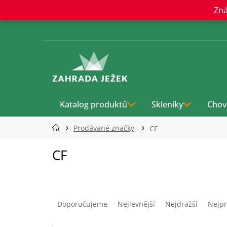
Přejít
Zná
na
obsah
Katalog produktů
Skleníky
Chov
Prodávané značky
CF
CF
Ř
a
Doporučujeme
Nejlevnější
Nejdražší
Nejpr
z
e