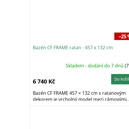
–25 
Bazén CF FRAME ratan - 457 x 132 cm
Skladem - dodání do 7 dnů
(7
Do koší
6 740 Kč
Bazén CF FRAME 457 × 132 cm s ratanovým
dekorem je vrcholný model mezi rámovými..