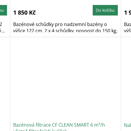
ku
Do košíku
1 850 Kč
1 
2
Bazénové schůdky pro nadzemní bazény o
Ba
...
výšce 122 cm. 2 x 4 schůdky, nosnost do 150 kg.
výš
Bazénová filtrace CF CLEAN SMART 6 m³/h
Nab