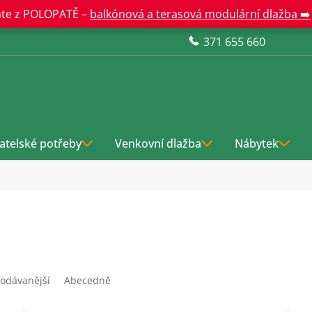
te z POLOPATĚ –
balkónová a terasová modulární dlažba ➡️
371 655 660
atelské potřeby
Venkovní dlažba
Nábytek
odávanější
Abecedně