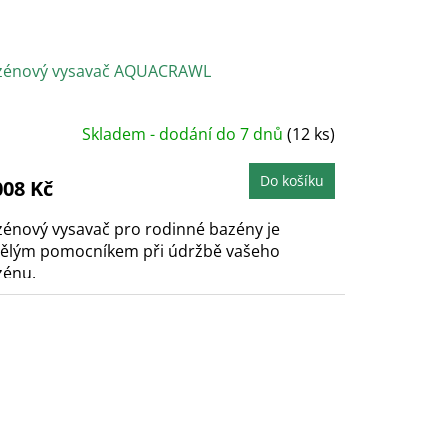
zénový vysavač AQUACRAWL
Skladem - dodání do 7 dnů
(12 ks)
Do košíku
008 Kč
énový vysavač pro rodinné bazény je
vělým pomocníkem při údržbě vašeho
zénu.