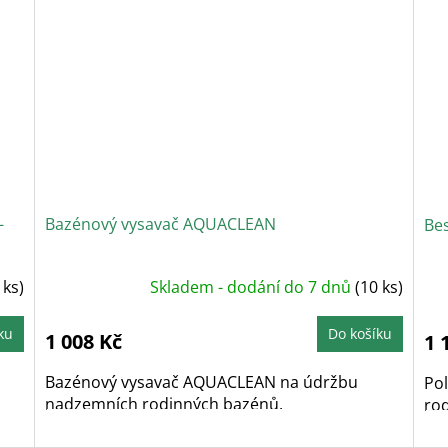
-
Bazénový vysavač AQUACLEAN
Be
 ks)
Skladem - dodání do 7 dnů
(10 ks)
ku
Do košíku
1 008 Kč
1 
Bazénový vysavač AQUACLEAN na údržbu
Po
nadzemních rodinných bazénů.
ro