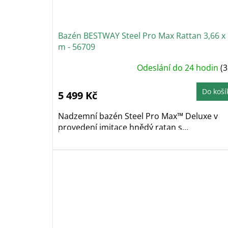
Bazén BESTWAY Steel Pro Max Rattan 3,66 x
m - 56709
Odeslání do 24 hodin
(3
Do koší
5 499 Kč
Nadzemní bazén Steel Pro Max™ Deluxe v
provedení imitace hnědý ratan s...