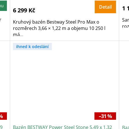
j
5
ku
Detail
1 
z
6 299 Kč
5
h
r
Sa
Kruhový bazén Bestway Steel Pro Max o
roz
rozměrech 3,66 × 1,22 m a objemu 10 250 l
má...
ihned k odeslání
%
–31 %
89
Bazén BESTWAY Power Steel Stone 5,49 x 1,32
Baz