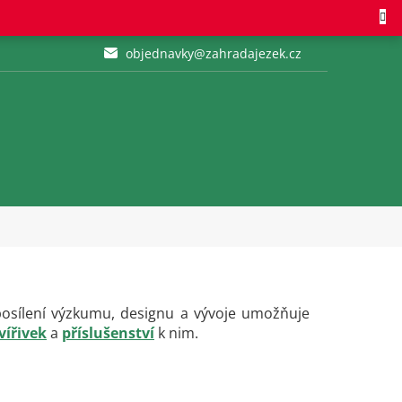
objednavky@zahradajezek.cz
o posílení výzkumu, designu a vývoje umožňuje
vířivek
a
příslušenství
k nim.