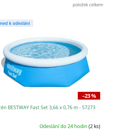
položek celkem
hned k odeslání
–23 %
én BESTWAY Fast Set 3,66 x 0,76 m - 57273
růměrné
Odeslání do 24 hodin
(2 ks)
odnocení
roduktu