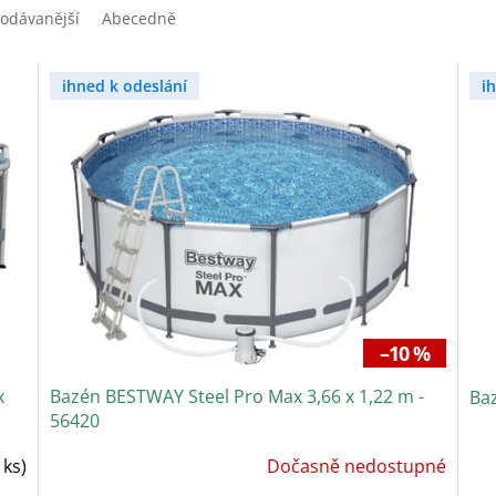
odávanější
Abecedně
ihned k odeslání
i
–10 %
x
Bazén BESTWAY Steel Pro Max 3,66 x 1,22 m -
Baz
56420
P
 ks)
Dočasně nedostupné
h
p