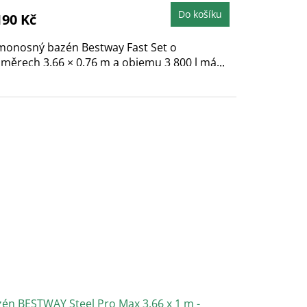
e
,0
Do košíku
190 Kč
vězdiček.
monosný bazén Bestway Fast Set o
měrech 3,66 × 0,76 m a objemu 3 800 l má...
én BESTWAY Steel Pro Max 3,66 x 1 m -