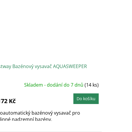
stway Bazénový vysavač AQUASWEEPER
Skladem - dodání do 7 dnů
(14 ks)
Do košíku
172 Kč
loautomatický bazénový vysavač pro
dinné nadzemní bazény.