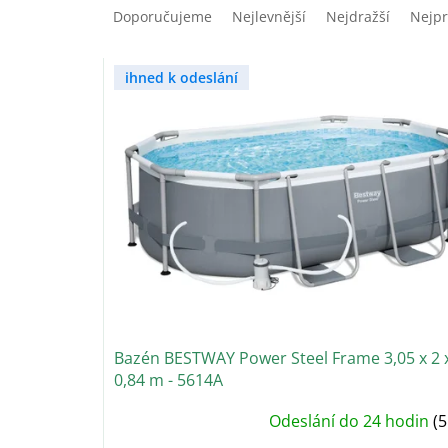
a
Doporučujeme
Nejlevnější
Nejdražší
Nejpr
z
e
V
n
ihned k odeslání
ý
í
p
p
i
r
s
o
p
d
r
u
o
k
d
t
u
ů
k
t
ů
Bazén BESTWAY Power Steel Frame 3,05 x 2 
0,84 m - 5614A
Odeslání do 24 hodin
(5