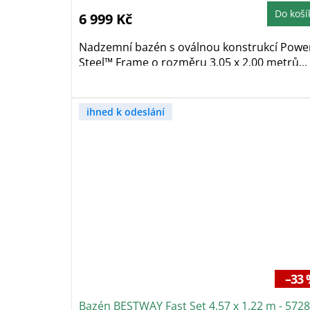
Do koší
6 999 Kč
Nadzemní bazén s oválnou konstrukcí Powe
Steel™ Frame o rozměru 3,05 x 2,00 metrů...
ihned k odeslání
–33 
Bazén BESTWAY Fast Set 4,57 x 1,22 m - 572