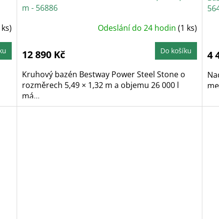
m - 56886
56
 ks)
Odeslání do 24 hodin
(1 ks)
ku
Do košíku
12 890 Kč
4 
Kruhový bazén Bestway Power Steel Stone o
Na
rozměrech 5,49 × 1,32 m a objemu 26 000 l
met
má...