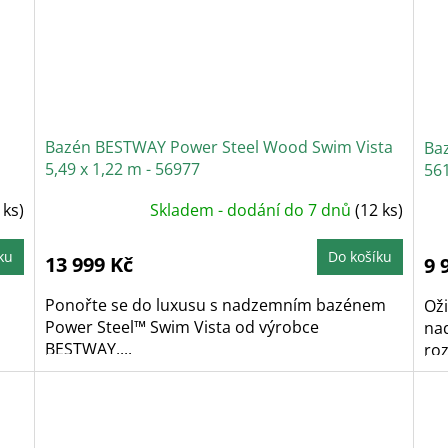
Bazén BESTWAY Power Steel Wood Swim Vista
Baz
5,49 x 1,22 m - 56977
56
 ks)
Skladem - dodání do 7 dnů
(12 ks)
ku
Do košíku
13 999 Kč
9 
Ponořte se do luxusu s nadzemním bazénem
Ož
Power Steel™ Swim Vista od výrobce
na
BESTWAY,...
roz