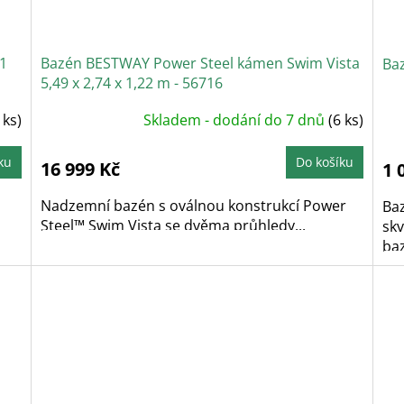
 1
Bazén BESTWAY Power Steel kámen Swim Vista
Ba
5,49 x 2,74 x 1,22 m - 56716
 ks)
Skladem - dodání do 7 dnů
(6 ks)
ku
Do košíku
16 999 Kč
1 
Nadzemní bazén s oválnou konstrukcí Power
Baz
Steel™ Swim Vista se dvěma průhledy...
sk
ba