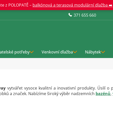
te z POLOPATĚ –
balkónová a terasová modulární dlažba ➡️
371 655 660
atelské potřeby
Venkovní dlažba
Nábytek
way
vytvářet vysoce kvalitní a inovativní produkty. Úsilí 
obků a značek. Nabízíme široký výběr nadzemních
bazénů
,