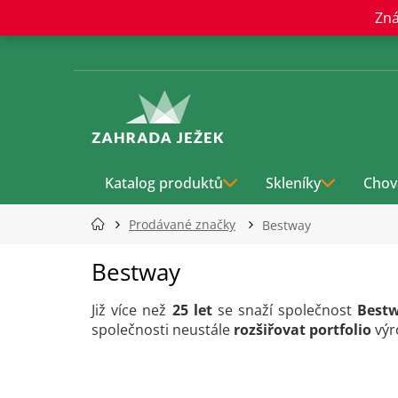
Přejít
Zná
na
obsah
Katalog produktů
Skleníky
Chov
Prodávané značky
Bestway
Bestway
Již více než
25 let
se snaží společnost
Best
společnosti neustále
rozšiřovat portfolio
výr
Ř