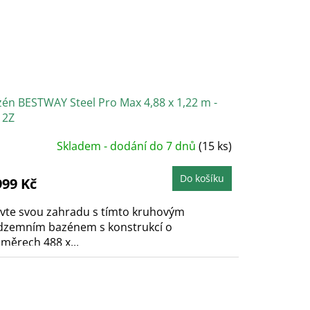
én BESTWAY Steel Pro Max 4,88 x 1,22 m -
12Z
Skladem - dodání do 7 dnů
(15 ks)
Do košíku
999 Kč
ivte svou zahradu s tímto kruhovým
dzemním bazénem s konstrukcí o
měrech 488 x...