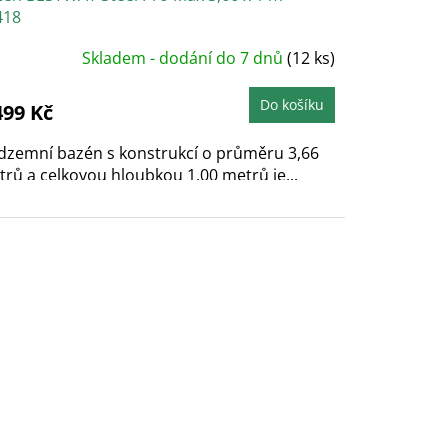
418
Skladem - dodání do 7 dnů
(12 ks)
Do košíku
499 Kč
dzemní bazén s konstrukcí o průměru 3,66
rů a celkovou hloubkou 1,00 metrů je...