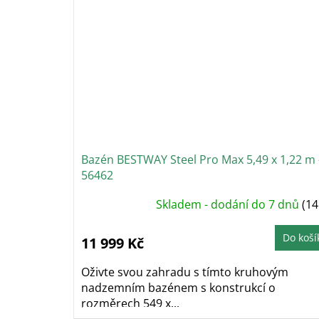
Bazén BESTWAY Steel Pro Max 5,49 x 1,22 m 
56462
Skladem - dodání do 7 dnů
(14
Do koší
11 999 Kč
Oživte svou zahradu s tímto kruhovým
nadzemním bazénem s konstrukcí o
rozměrech 549 x...