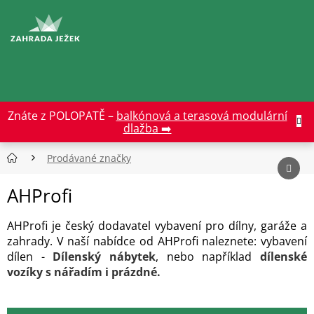
Přejít
na
CZK
obsah
Znáte z POLOPATĚ –
balkónová a terasová modulární
dlažba ➡️
Prodávané značky
AHProfi
AHProfi je český dodavatel vybavení pro dílny, garáže a
zahrady. V naší nabídce od AHProfi naleznete: vybavení
dílen -
Dílenský nábytek
, nebo například
dílenské
vozíky s nářadím i prázdné.