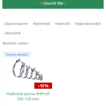
Otevřít filtr
Ř
a
Doporučujeme
Nejlevnější
Nejdražší
Nejprodávanější
z
e
Abecedně
n
í
1
položek celkem
p
V
r
ihned k odeslání
ý
o
p
d
i
u
s
k
p
t
r
ů
–10 %
o
Hadicová spona AHProfi
d
100–120 mm
u
k