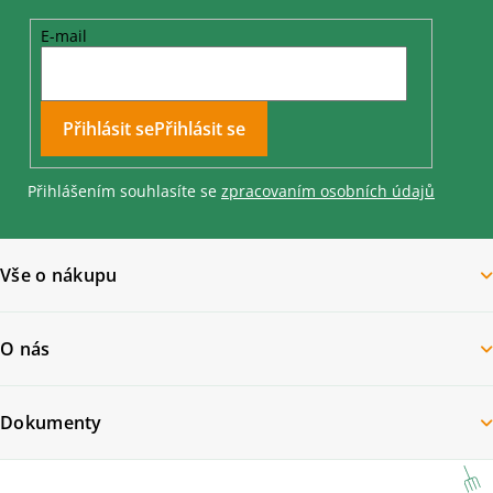
v
ý
E-mail
p
i
s
u
Přihlásit se
Přihlášením souhlasíte se
zpracovaním osobních údajů
Vše o nákupu
O nás
Dokumenty