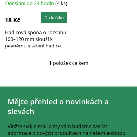
Odeslání do 24 hodin
(4 ks)
t
ů
Do košíku
18 Kč
Hadicová spona o rozsahu
100–120 mm slouží k
pevnému stažení hadice
na nátrubku nebo...
1
položek celkem
O
v
l
á
Z
d
á
a
Mějte přehled o novinkách a
c
p
í
a
slevách
p
t
r
í
v
Vložte svůj e-mail a my vám budeme zasílat
k
informace o nových produktech na našem e-shopu.
y