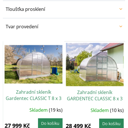
Tloušťka prosklení
Tvar provedení
V
ý
p
i
s
p
r
o
Zahradní skleník
Zahradní skleník
d
Gardentec CLASSIC T 8 x 3
GARDENTEC CLASSIC 8 x 3
u
m, 4 mm
m, 4 mm
k
Skladem
(19 ks)
Průměrné
Skladem
(10 ks)
t
hodnocení
produktu
ů
je
Do košíku
5,0
Do košíku
27 999 Kč
28 499 Kč
z