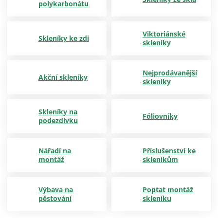
polykarbonátu
Viktoriánské
Skleníky ke zdi
skleníky
Nejprodávanější
Akční skleníky
skleníky
Skleníky na
Fóliovníky
podezdívku
Nářadí na
Příslušenství ke
montáž
skleníkům
Výbava na
Poptat montáž
pěstování
skleníku