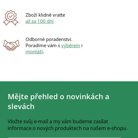
y
v
ý
Zboží klidně vraťte
p
až za 100 dní
i
s
u
Odborné poradenství.
Poradíme vám s
výběrem
i
montáží
.
Z
á
Mějte přehled o novinkách a
p
a
slevách
t
í
Vložte svůj e-mail a my vám budeme zasílat
informace o nových produktech na našem e-shopu.