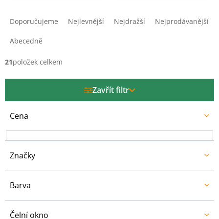
Ř
a
Doporučujeme
Nejlevnější
Nejdražší
Nejprodávanější
z
e
Abecedně
n
í
21
položek celkem
p
r
Zavřít filtr
o
d
u
Cena
k
t
ů
Značky
Barva
Čelní okno