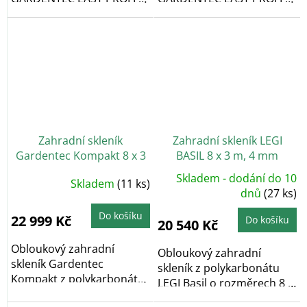
rozměrech 8 x 3 m a...
rozměrech 8 x 3 m a...
Zahradní skleník
Zahradní skleník LEGI
Gardentec Kompakt 8 x 3
BASIL 8 x 3 m, 4 mm
m, 4 mm
Skladem - dodání do 10
Skladem
(11 ks)
dnů
(27 ks)
Do košíku
22 999 Kč
Do košíku
20 540 Kč
Obloukový zahradní
Obloukový zahradní
skleník Gardentec
skleník z polykarbonátu
Kompakt z polykarbonátu
LEGI Basil o rozměrech 8 x
je ekonomickou verzí...
3 m a výšce 2,10...