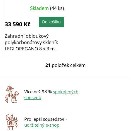
2x závěsná sada LEGI
Průměrné
Skladem
(44 ks)
v hodnotě 1152 Kč
hodnocení
produktu
ZDARMA
je
5,0
Do košíku
33 590 Kč
z
5
hvězdiček.
Zahradní obloukový
polykarbonátový skleník
LEGI OREGANO 8 x 3 m
vyniká především...
21
položek celkem
O
v
l
á
d
Více než 98 %
spokojených
a
sousedů
c
í
p
r
Pro lepší sousedství -
v
udržitelný e-shop
k