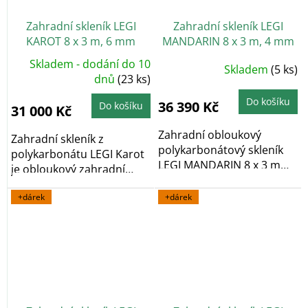
Zahradní skleník LEGI
Zahradní skleník LEGI
KAROT 8 x 3 m, 6 mm
MANDARIN 8 x 3 m, 4 mm
+ 2x závěsná sada LEGI
Skladem - dodání do 10
Průměrné
Skladem
(5 ks)
v hodnotě 1152 Kč
hodnocení
dnů
(23 ks)
produktu
ZDARMA
je
5,0
Do košíku
36 390 Kč
Do košíku
31 000 Kč
z
5
hvězdiček.
Zahradní obloukový
Zahradní skleník z
polykarbonátový skleník
polykarbonátu LEGI Karot
LEGI MANDARIN 8 x 3 m
je obloukový zahradní
vyniká především...
skleník, který díky...
+dárek
+dárek