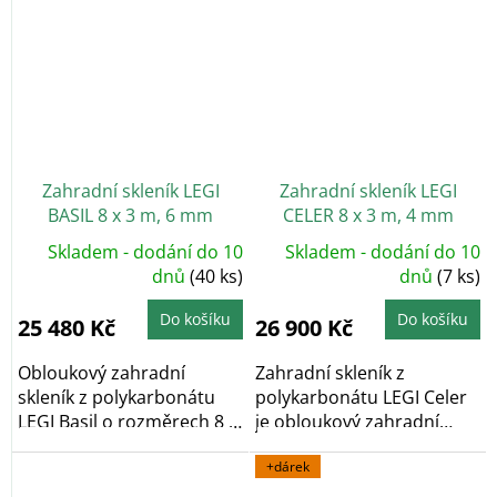
Zahradní skleník LEGI
Zahradní skleník LEGI
BASIL 8 x 3 m, 6 mm
CELER 8 x 3 m, 4 mm
Skladem - dodání do 10
Skladem - dodání do 10
dnů
(40 ks)
dnů
(7 ks)
Do košíku
Do košíku
25 480 Kč
26 900 Kč
Obloukový zahradní
Zahradní skleník z
skleník z polykarbonátu
polykarbonátu LEGI Celer
LEGI Basil o rozměrech 8 x
je obloukový zahradní
3 m a výšce 2,10...
skleník, který díky...
+dárek