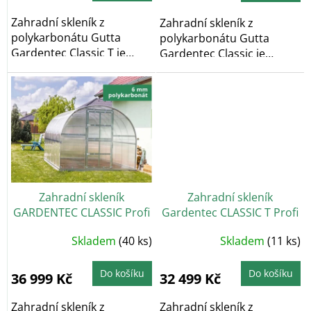
5
hvězdiček.
Zahradní skleník z
Zahradní skleník z
polykarbonátu Gutta
polykarbonátu Gutta
Gardentec Classic T je
Gardentec Classic je
obloukový zahradní...
obloukový zahradní
skleník,...
Zahradní skleník
Zahradní skleník
GARDENTEC CLASSIC Profi
Gardentec CLASSIC T Profi
8 x 3 m
8 x 3 m
Průměrné
Průměrné
Skladem
(40 ks)
Skladem
(11 ks)
hodnocení
hodnocení
produktu
produktu
je
je
4,5
5,0
Do košíku
Do košíku
36 999 Kč
32 499 Kč
z
z
5
5
hvězdiček.
hvězdiček.
Zahradní skleník z
Zahradní skleník z