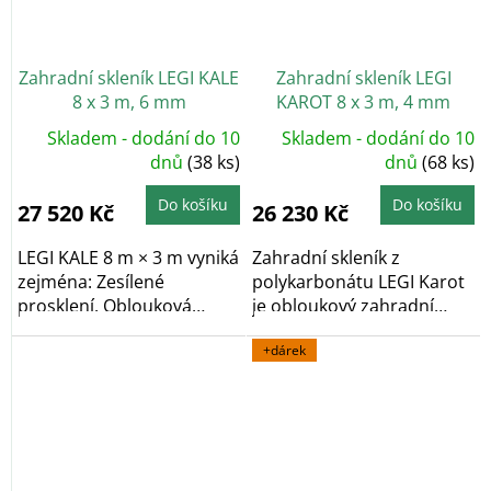
Zahradní skleník LEGI KALE
Zahradní skleník LEGI
8 x 3 m, 6 mm
KAROT 8 x 3 m, 4 mm
Skladem - dodání do 10
Skladem - dodání do 10
dnů
(38 ks)
dnů
(68 ks)
Do košíku
Do košíku
27 520 Kč
26 230 Kč
LEGI KALE 8 m × 3 m vyniká
Zahradní skleník z
zejména: Zesílené
polykarbonátu LEGI Karot
prosklení. Oblouková
je obloukový zahradní
konstrukce,...
skleník, který díky...
+dárek