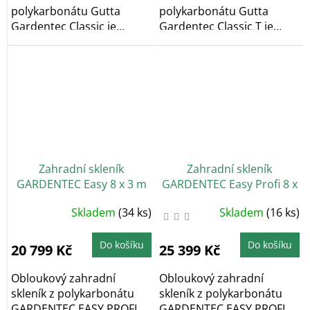
polykarbonátu Gutta
polykarbonátu Gutta
Gardentec Classic je
Gardentec Classic T je
obloukový zahradní
obloukový zahradní...
skleník,...
Zahradní skleník
Zahradní skleník
GARDENTEC Easy 8 x 3 m
GARDENTEC Easy Profi 8 x
3 m, 6 mm
Průměrné
Skladem
(34 ks)
Skladem
(16 ks)
hodnocení
produktu
je
2,0
Do košíku
Do košíku
20 799 Kč
25 399 Kč
z
5
hvězdiček.
Obloukový zahradní
Obloukový zahradní
skleník z polykarbonátu
skleník z polykarbonátu
GARDENTEC EASY PROFI o
GARDENTEC EASY PROFI o