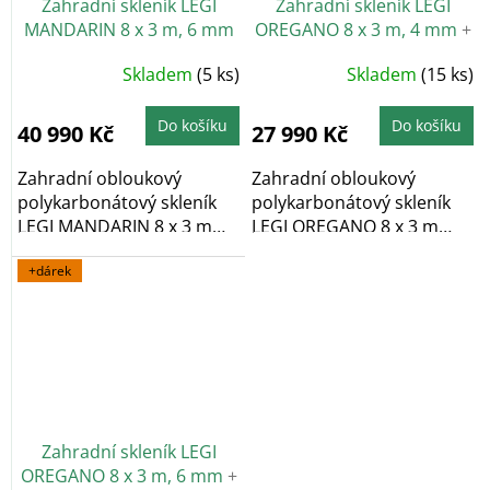
Zahradní skleník LEGI
Zahradní skleník LEGI
MANDARIN 8 x 3 m, 6 mm
OREGANO 8 x 3 m, 4 mm
+
+ 2x závěsná sada LEGI
2x závěsná sada LEGI
Průměrné
Průměrné
Skladem
(5 ks)
Skladem
(15 ks)
v hodnotě 1152 Kč
v hodnotě 1152 Kč
hodnocení
hodnocení
produktu
produktu
ZDARMA
ZDARMA
je
je
5,0
5,0
Do košíku
Do košíku
40 990 Kč
27 990 Kč
z
z
5
5
hvězdiček.
hvězdiček.
Zahradní obloukový
Zahradní obloukový
polykarbonátový skleník
polykarbonátový skleník
LEGI MANDARIN 8 x 3 m
LEGI OREGANO 8 x 3 m
vyniká především...
vyniká především...
+dárek
Zahradní skleník LEGI
OREGANO 8 x 3 m, 6 mm
+