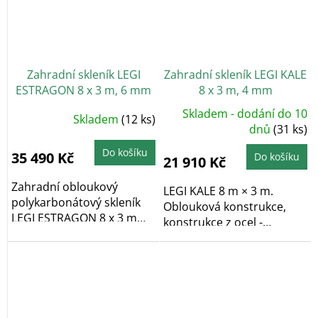
Zahradní skleník LEGI
Zahradní skleník LEGI KALE
ESTRAGON 8 x 3 m, 6 mm
8 x 3 m, 4 mm
+ 2x závěsná sada LEGI
Skladem - dodání do 10
Průměrné
Skladem
(12 ks)
v hodnotě 1152 Kč
hodnocení
dnů
(31 ks)
produktu
ZDARMA
je
5,0
Do košíku
35 490 Kč
Do košíku
21 910 Kč
z
5
hvězdiček.
Zahradní obloukový
LEGI KALE 8 m × 3 m.
polykarbonátový skleník
Oblouková konstrukce,
LEGI ESTRAGON 8 x 3 m
konstrukce z ocel -
vyniká především...
pozinkované profily, v...