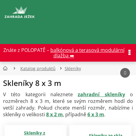
Přejít
na
CZK
obsah
Znáte z POLOPATĚ –
balkónová a terasová modulární
dlažba ➡️
Katalog produktů
Skleníky
Skleníky 8 x 3 m
V této kategorii naleznete
zahradní skleníky
o
rozměrech 8 x 3 m, které se svým rozměrem hodí do
vetší zahrady. Pokud chcete menší rozměr, nabízíme i
skleníky o velikosti
8 x 2 m
, případně
6 x 3 m
.
Skleníky z
Skleníky ze skla