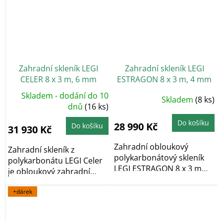
Zahradní skleník LEGI
Zahradní skleník LEGI
CELER 8 x 3 m, 6 mm
ESTRAGON 8 x 3 m, 4 mm
+ 2x závěsná sada LEGI
Skladem - dodání do 10
Průměrné
Skladem
(8 ks)
v hodnotě 1152 Kč
hodnocení
dnů
(16 ks)
produktu
ZDARMA
je
5,0
Do košíku
28 990 Kč
Do košíku
31 930 Kč
z
5
hvězdiček.
Zahradní obloukový
Zahradní skleník z
polykarbonátový skleník
polykarbonátu LEGI Celer
LEGI ESTRAGON 8 x 3 m
je obloukový zahradní
vyniká především...
skleník, který díky...
+dárek