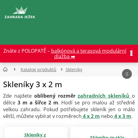
Přejít
na
CZK
obsah
Znáte z POLOPATĚ –
balkónová a terasová modulární
dlažba ➡️
Katalog produktů
Skleníky
Skleníky 3 x 2 m
Zde najdete
oblíbený rozměr
zahradních skleníků
o
délce
3 m a šířce 2 m
. Hodí se pro malou až středně
velkou zahradu. Pokud potřebujete skleník jen o málo
větší, můžete vybírat v rozměrech
4 x 2 m
nebo
4 x 3 m
.
Skleníky z
Skleníky ze skla