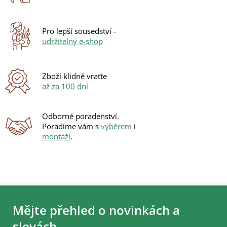
Pro lepší sousedství -
udržitelný e-shop
Zboží klidně vraťte
až za 100 dní
Odborné poradenství.
Poradíme vám s
výběrem
i
montáží
.
Z
á
Mějte přehled o novinkách a
p
a
slevách