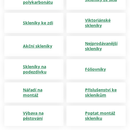
polykarbonátu
Viktoriánské
Skleníky ke zdi
skleníky
Nejprodávanější
Akční skleníky
skleníky
Skleníky na
Fóliovníky
podezdívku
Nářadí na
Příslušenství ke
montáž
skleníkům
Výbava na
Poptat montáž
pěstování
skleníku