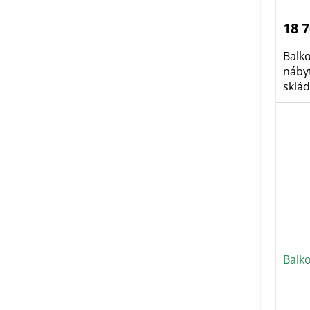
18 
Balk
nábyt
sklád
Balk