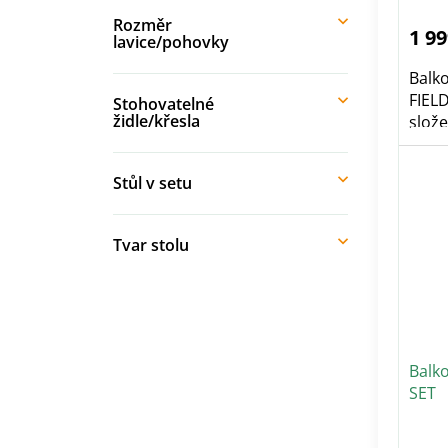
pr
je
Rozměr
5,0
1 99
z
lavice/pohovky
5
hvě
Balk
FIEL
Stohovatelné
židle/křesla
slože
Stůl v setu
Tvar stolu
Balk
SET