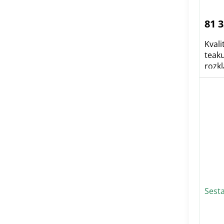
81 
Kvali
teaku
rozkl
Sest