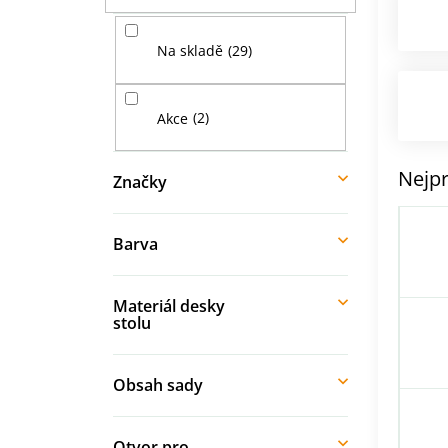
í
p
29
Na skladě
a
n
e
2
Akce
l
Nejpr
Značky
Barva
Materiál desky
stolu
Obsah sady
Otvor pro