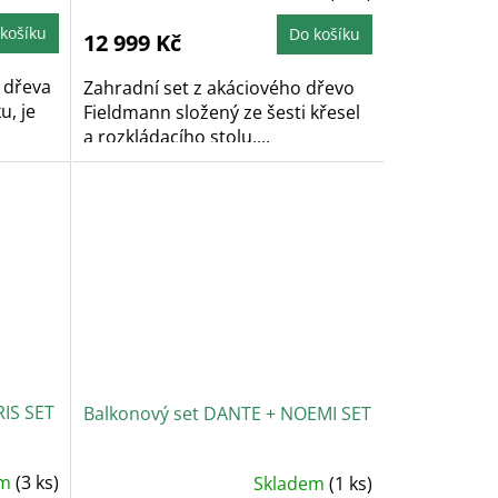
produktu
je
5,0
košíku
Do košíku
12 999 Kč
z
5
hvězdiček.
 dřeva
Zahradní set z akáciového dřevo
u, je
Fieldmann složený ze šesti křesel
a rozkládacího stolu,...
IS SET
Balkonový set DANTE + NOEMI SET
em
(3 ks)
Skladem
(1 ks)