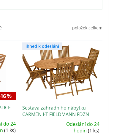
položek celkem
ě
ihned k odeslání
–16 %
ALICE
Sestava zahradního nábytku
CARMEN I-T FIELDMANN FDZN
4001-T FDZN 4004-T
í do 24
Odeslání do 24
Průměrné
in
(1 ks)
hodnocení
hodin
(1 ks)