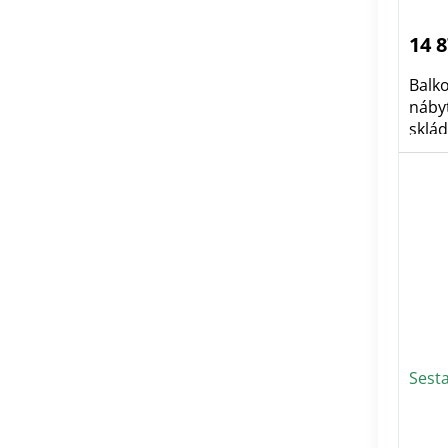
14 
Balk
nábyt
skláda
Sest