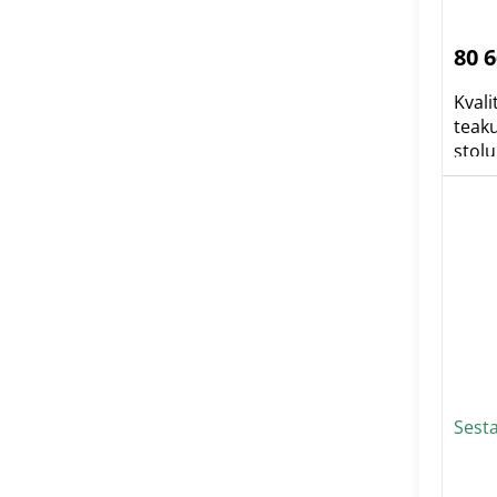
80 
Kvali
teaku
stolu 
Sesta