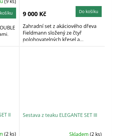
nů
(9 ks)
Do košíku
9 000 Kč
košíku
Zahradní set z akáciového dřeva
 DOUBLE
Fieldmann složený ze čtyř
ami.
polohovatelných křesel a...
ET II
Sestava z teaku ELEGANTE SET III
em
(2 ks)
Skladem
(2 ks)