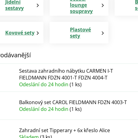
Jídelní
B
lounge
sestavy
s
soupravy
Plastové
Kovové sety
sety
odávanější
Sestava zahradního nábytku CARMEN I-T
FIELDMANN FDZN 4001-T FDZN 4004-T
Odeslání do 24 hodin
(1 ks)
Balkonový set CAROL FIELDMANN FDZN 4003-T
Odeslání do 24 hodin
(1 ks)
Zahradní set Tipperary + 6x křeslo Alice
Skladem
(3 ks)