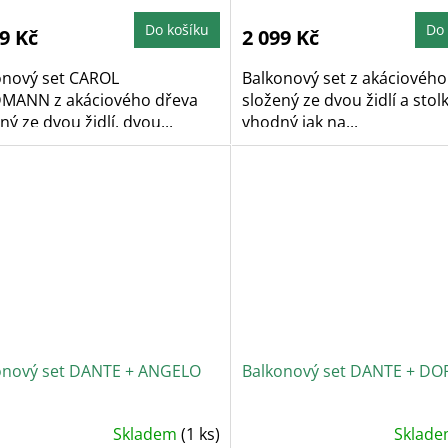
oduktu
produktu
je
5,0
Do košíku
Do 
9 Kč
2 099 Kč
z
5
zdiček.
hvězdiček.
onový set CAROL
Balkonový set z akáciového
DMANN z akáciového dřeva
složený ze dvou židlí a stolk
ný ze dvou židlí, dvou...
vhodný jak na...
onový set DANTE + ANGELO
Balkonový set DANTE + DOR
Skladem
(1 ks)
Sklad