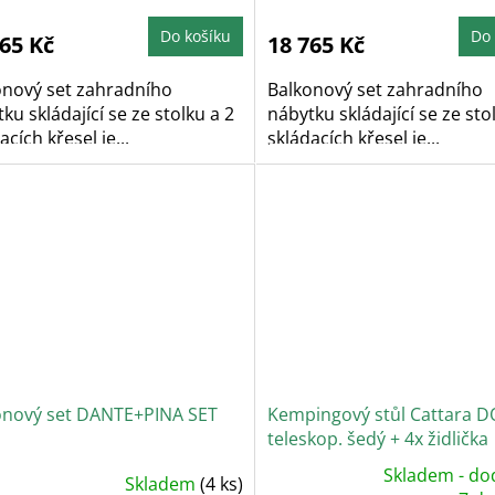
Do košíku
Do 
765 Kč
18 765 Kč
onový set zahradního
Balkonový set zahradního
ku skládající se ze stolku a 2
nábytku skládající se ze sto
acích křesel je...
skládacích křesel je...
onový set DANTE+PINA SET
Kempingový stůl Cattara 
teleskop. šedý + 4x židlička
Skladem - do
Skladem
(4 ks)
Průměrné