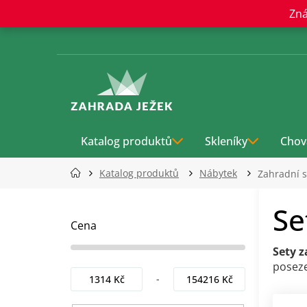
Přejít
Zná
na
obsah
Katalog produktů
Skleníky
Chov
Katalog produktů
Nábytek
Zahradní s
P
Se
o
s
Cena
t
Sety 
r
poseze
a
1314
Kč
154216
Kč
n
n