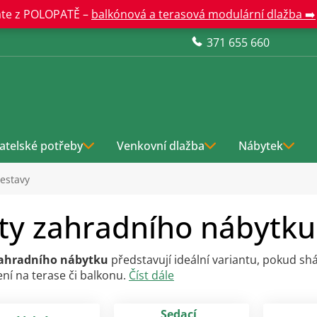
te z POLOPATĚ –
balkónová a terasová modulární dlažba ➡️
371 655 660
atelské potřeby
Venkovní dlažba
Nábytek
estavy
ty zahradního nábytku
zahradního nábytku
představují ideální variantu, pokud sh
ní na terase či balkonu.
Číst dále
Sedací