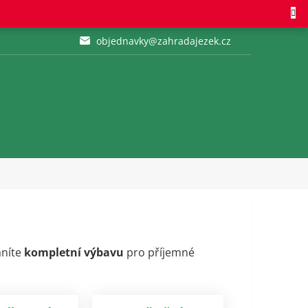
objednavky@zahradajezek.cz
áníte
kompletní výbavu
pro příjemné