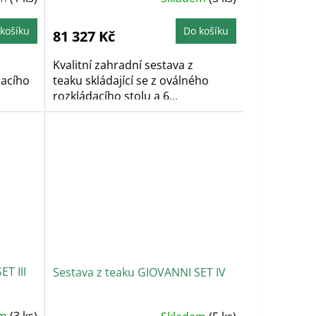
košíku
Do košíku
81 327 Kč
Kvalitní zahradní sestava z
dacího
teaku skládající se z oválného
rozkládacího stolu a 6...
T III
Sestava z teaku GIOVANNI SET IV