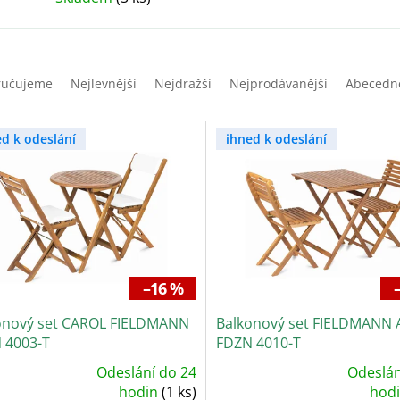
ručujeme
Nejlevnější
Nejdražší
Nejprodávanější
Abecedn
ed k odeslání
ihned k odeslání
–16 %
onový set CAROL FIELDMANN
Balkonový set FIELDMANN 
 4003-T
FDZN 4010-T
Odeslání do 24
Odeslán
ůměrné
Průměrné
dnocení
hodin
(1 ks)
hodnocení
hod