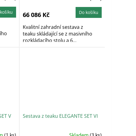
košíku
Do košíku
66 086 Kč
Kvalitní zahradní sestava z
ního
teaku skládající se z masivního
rozkládacího stolu a 6...
SET V
Sestava z teaku ELEGANTE SET VI
em
(1 ks)
Skladem
(3 ks)