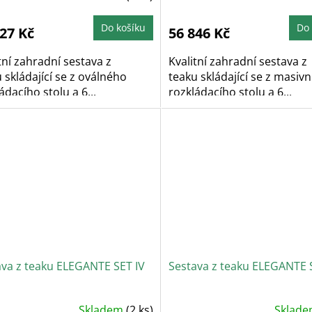
Do košíku
Do 
327 Kč
56 846 Kč
tní zahradní sestava z
Kvalitní zahradní sestava z
 skládající se z oválného
teaku skládající se z masiv
ádacího stolu a 6...
rozkládacího stolu a 6...
ava z teaku ELEGANTE SET IV
Sestava z teaku ELEGANTE 
Skladem
(2 ks)
Sklad