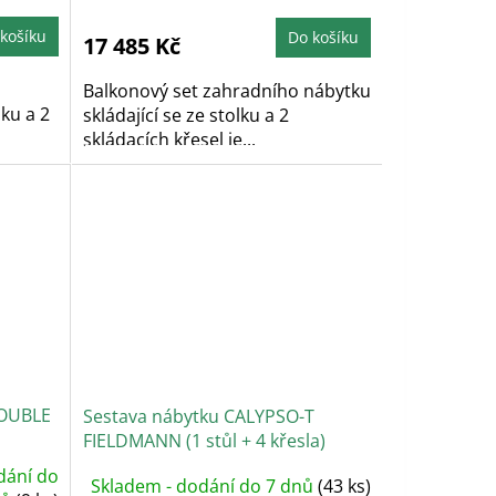
košíku
Do košíku
17 485 Kč
Balkonový set zahradního nábytku
lku a 2
skládající se ze stolku a 2
skládacích křesel je...
DOUBLE
Sestava nábytku CALYPSO-T
FIELDMANN (1 stůl + 4 křesla)
dání do
Skladem - dodání do 7 dnů
(43 ks)