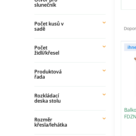
slunečník
Ř
Počet kusů v
a
sadě
Dopo
z
e
V
n
Počet
ihn
ý
židlí/křesel
í
p
p
i
r
s
Produktová
o
řada
p
d
r
u
o
k
Rozkládací
d
t
deska stolu
u
ů
Balk
k
FDZN
t
Rozměr
ů
křesla/lehátka
Pr
ho