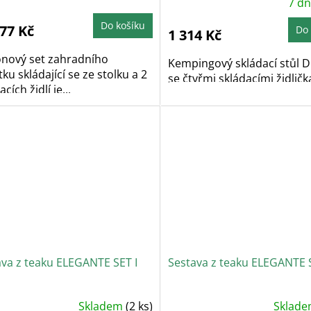
hodnocení
7 d
produktu
je
Do košíku
5,0
877 Kč
Do 
1 314 Kč
z
5
hvězdiček.
onový set zahradního
Kempingový skládací stůl
ku skládající se ze stolku a 2
se čtyřmi skládacími židličk
cích židlí je...
ava z teaku ELEGANTE SET I
Sestava z teaku ELEGANTE S
Skladem
(2 ks)
Sklad