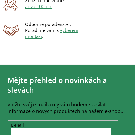
Zboží klidně vraťte
až za 100 dní
Odborné poradenství.
Poradíme vám s
výběrem
i
montáží
.
Z
á
Mějte přehled o novinkách a
p
a
slevách
t
í
Vložte svůj e-mail a my vám budeme zasílat
informace o nových produktech na našem e-shopu.
E-mail