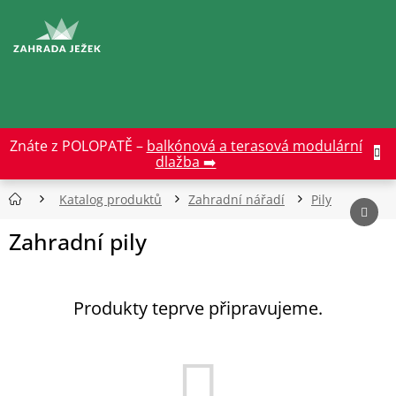
Přejít
na
CZK
obsah
Znáte z POLOPATĚ –
balkónová a terasová modulární
dlažba ➡️
Katalog produktů
Zahradní nářadí
Pily
Zahradní pily
Produkty teprve připravujeme.