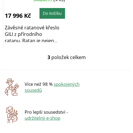
Do košíku
17 996 Kč
Závěsné ratanové křeslo
GILI z přírodního
ratanu. Ratan je nejen
velice krásný,...
3
položek celkem
O
v
l
á
d
Více než 98 %
spokojených
a
sousedů
c
í
p
r
Pro lepší sousedství -
v
udržitelný e-shop
k
y
v