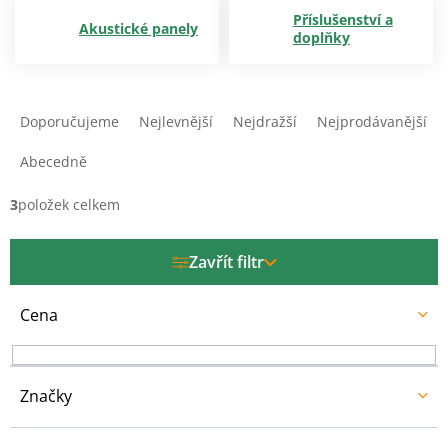
Příslušenství a
Akustické panely
doplňky
Ř
a
Doporučujeme
Nejlevnější
Nejdražší
Nejprodávanější
z
e
Abecedně
n
í
3
položek celkem
p
r
Zavřít filtr
o
d
u
Cena
k
t
ů
Značky