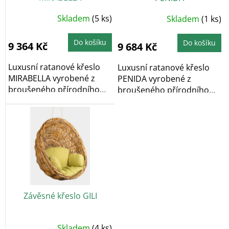
u
k
Skladem
(5 ks)
Skladem
(1 ks)
t
ů
Do košíku
Do košíku
9 364 Kč
9 684 Kč
Luxusní ratanové křeslo
Luxusní ratanové křeslo
MIRABELLA vyrobené z
PENIDA vyrobené z
broušeného přírodního
broušeného přírodního
ratanu. Ratan je...
ratanu. Ratan je nejen...
Závěsné křeslo GILI
Skladem
(4 ks)