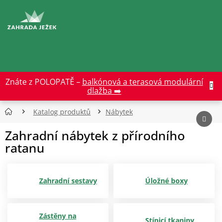
Přejít
na
CZK
obsah
Znáte z POLOPATĚ –
balkónová a terasová modulární
dlažba ➡️
Katalog produktů
Nábytek
Zahradní nábytek z přírodního
ratanu
Zahradní sestavy
Úložné boxy
Zástěny na
Stínicí tkaniny