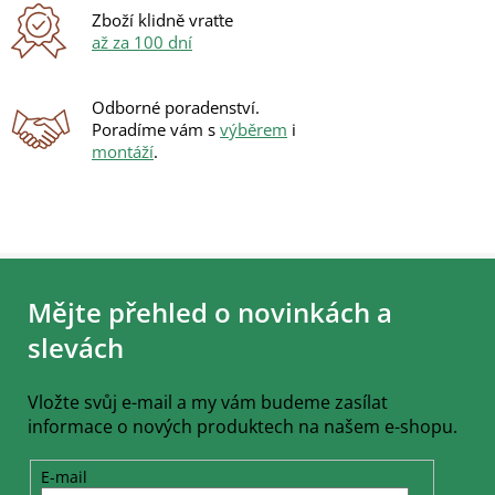
ý
Zboží klidně vraťte
p
až za 100 dní
i
s
u
Odborné poradenství.
Poradíme vám s
výběrem
i
montáží
.
Z
á
Mějte přehled o novinkách a
p
a
slevách
t
í
Vložte svůj e-mail a my vám budeme zasílat
informace o nových produktech na našem e-shopu.
E-mail