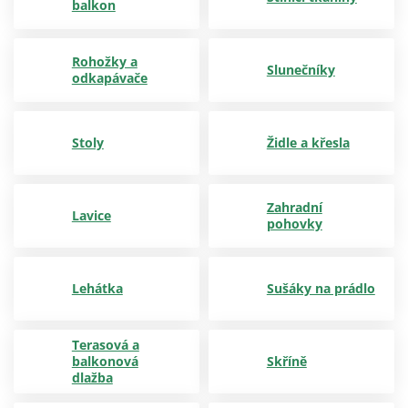
balkon
Rohožky a
Slunečníky
odkapávače
Stoly
Židle a křesla
Zahradní
Lavice
pohovky
Lehátka
Sušáky na prádlo
Terasová a
balkonová
Skříně
dlažba