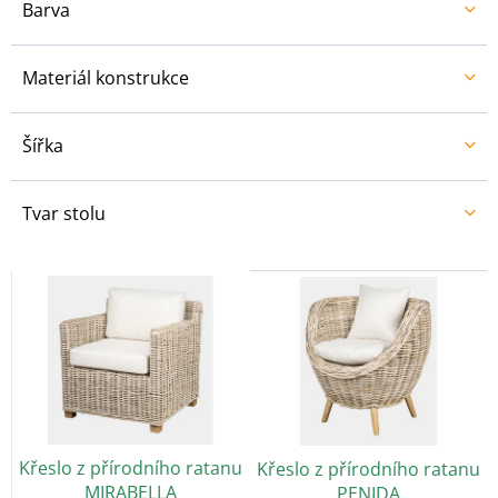
Barva
Materiál konstrukce
Šířka
Tvar stolu
V
ý
p
i
s
p
r
o
Křeslo z přírodního ratanu
Křeslo z přírodního ratanu
d
MIRABELLA
PENIDA