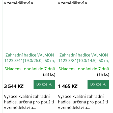
v zemědělství a
v zemědělství a
zahradnictví....
zahradnictví....
Zahradní hadice VALMON
Zahradní hadice VALMON
1123 3/4" (19.0/26.0), 50 m,
1123 3/8" (10.0/14.5), 50 m,
průhledná
průhledná
Skladem - dodání do 7 dnů
Skladem - dodání do 7 dnů
(33 ks)
(15 ks)
Do košíku
Do košíku
3 544 Kč
1 465 Kč
Vysoce kvalitní zahradní
Vysoce kvalitní zahradní
hadice, určená pro použití
hadice, určená pro použití
v zemědělství a
v zemědělství a