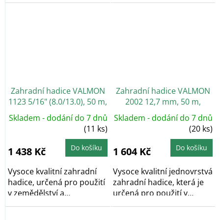
zahradnictví....
zahradnictví....
Zahradní hadice VALMON
Zahradní hadice VALMON
1123 5/16" (8.0/13.0), 50 m,
2002 12,7 mm, 50 m,
průhledná
průhledná
Skladem - dodání do 7 dnů
Skladem - dodání do 7 dnů
(11 ks)
(20 ks)
Do košíku
Do košíku
1 438 Kč
1 604 Kč
Vysoce kvalitní zahradní
Vysoce kvalitní jednovrstvá
hadice, určená pro použití
zahradní hadice, která je
v zemědělství a
určená pro použití v
zahradnictví....
zemědělství...