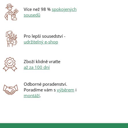
á
d
Více než 98 %
spokojených
a
sousedů
c
í
p
r
Pro lepší sousedství -
v
udržitelný e-shop
k
y
v
ý
Zboží klidně vraťte
p
až za 100 dní
i
s
u
Odborné poradenství.
Poradíme vám s
výběrem
i
montáží
.
Z