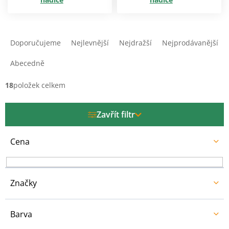
Ř
a
Doporučujeme
Nejlevnější
Nejdražší
Nejprodávanější
z
e
Abecedně
n
í
18
položek celkem
p
r
Zavřít filtr
o
d
u
Cena
k
t
ů
Značky
Barva