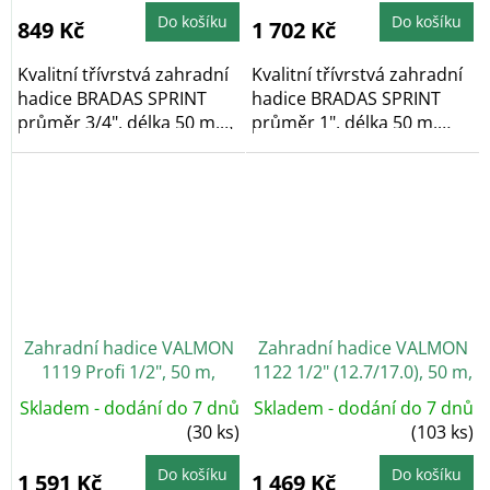
je
je
5,0
5,0
Do košíku
Do košíku
849 Kč
1 702 Kč
z
z
5
5
hvězdiček.
hvězdiček.
Kvalitní třívrstvá zahradní
Kvalitní třívrstvá zahradní
hadice BRADAS SPRINT
hadice BRADAS SPRINT
průměr 3/4", délka 50 m,
průměr 1", délka 50 m,
zelená,...
zelená,...
Zahradní hadice VALMON
Zahradní hadice VALMON
1119 Profi 1/2", 50 m,
1122 1/2" (12.7/17.0), 50 m,
neprůhledná žlutá
průhledná zelená
Skladem - dodání do 7 dnů
Skladem - dodání do 7 dnů
(30 ks)
(103 ks)
Do košíku
Do košíku
1 591 Kč
1 469 Kč