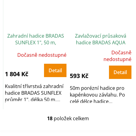
Zahradní hadice BRADAS
Zavlažovací průsaková
SUNFLEX 1", 50 m,
hadice BRADAS AQUA
neprůhledná žlutá
DROP 1/2", 50 m
Dočasně
Dočasně nedostupné
Průměrné
hodnocení
nedostupné
produktu
je
5,0
Detail
Detail
1 804 Kč
z
593 Kč
5
hvězdiček.
Kvalitní třívrstvá zahradní
50m porézní hadice pro
hadice BRADAS SUNFLEX
kapénkovou závlahu. Po
průměr 1", délka 50 m,
celé délce hadice
žlutá,...
odkapává rovnoměrně...
18
položek celkem
O
v
l