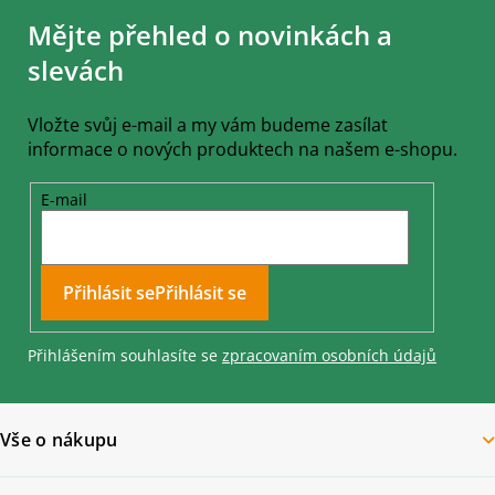
á
Mějte přehled o novinkách a
p
a
slevách
t
í
Vložte svůj e-mail a my vám budeme zasílat
informace o nových produktech na našem e-shopu.
E-mail
Přihlásit se
Přihlášením souhlasíte se
zpracovaním osobních údajů
Vše o nákupu