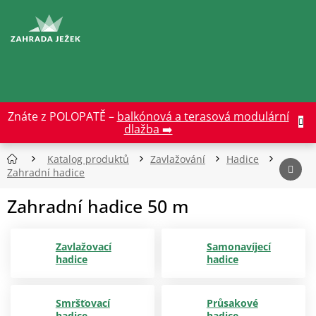
Přejít
na
CZK
obsah
Znáte z POLOPATĚ –
balkónová a terasová modulární
dlažba ➡️
Katalog produktů
Zavlažování
Hadice
Zahradní hadice
Zahradní hadice 50 m
Zavlažovací
Samonavíjecí
hadice
hadice
Smršťovací
Průsakové
hadice
hadice