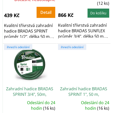
t
(12 ks)
ů
Detail
Do košíku
866 Kč
439 Kč
Kvalitní třívrstvá zahradní
Kvalitní třívrstvá zahradní
hadice BRADAS SUNFLEX
hadice BRADAS SPRINT
průměr 3/4", délka 50 m,
průměr 1/2", délka 50 m,
zelená,...
zelená,...
ihned k odeslání
ihned k odeslání
Zahradní hadice BRADAS
Zahradní hadice BRADAS
SPRINT 3/4", 50m,
SPRINT 1", 50 m,
neprůhledná zelená
neprůhledná zelená
Odeslání do 24
Odeslání do 24
Průměrné
Průměrné
hodnocení
hodin
(16 ks)
hodnocení
hodin
(16 ks)
produktu
produktu