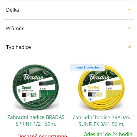
Délka
Průměr
Typ hadice
V
ihned k odeslání
ý
p
i
s
p
r
o
Zahradní hadice BRADAS
Zahradní hadice BRADAS
d
SPRINT 1/2", 50m,
SUNFLEX 3/4", 50 m,
u
neprůhledná zelená
neprůhledná žlutá
k
Odeslání do 24 hodin
Dočasně nedostupné