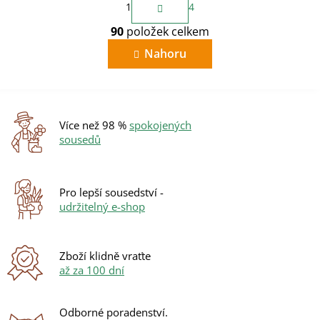
1
4
t
O
r
90
položek celkem
v
á
n
l
Nahoru
k
á
o
d
v
a
á
c
n
í
í
Více než 98 %
spokojených
p
sousedů
r
v
k
y
Pro lepší sousedství -
v
udržitelný e-shop
ý
p
i
s
Zboží klidně vraťte
u
až za 100 dní
Odborné poradenství.