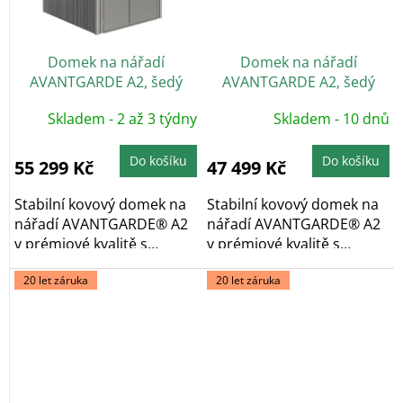
Domek na nářadí
Domek na nářadí
AVANTGARDE A2, šedý
AVANTGARDE A2, šedý
křemen, dvoukřídlé dveře
křemen, jednokřídlé dveře
Skladem - 2 až 3 týdny
Skladem - 10 dnů
Do košíku
Do košíku
55 299 Kč
47 499 Kč
Stabilní kovový domek na
Stabilní kovový domek na
nářadí AVANTGARDE® A2
nářadí AVANTGARDE® A2
v prémiové kvalitě s
v prémiové kvalitě s
pultovou...
pultovou...
20 let záruka
20 let záruka