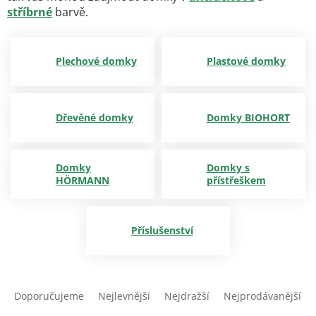
stříbrné
barvě.
Plechové domky
Plastové domky
Dřevěné domky
Domky BIOHORT
Domky
Domky s
HÖRMANN
přístřeškem
Příslušenství
Ř
a
Doporučujeme
Nejlevnější
Nejdražší
Nejprodávanější
z