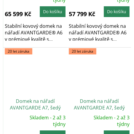
hodnocení
týdny
hodnocení
týdny
produktu
produktu
je
je
5,0
5,0
Do košíku
Do košíku
65 599 Kč
57 799 Kč
z
z
5
5
hvězdiček.
hvězdiček.
Stabilní kovový domek na
Stabilní kovový domek na
nářadí AVANTGARDE® A6
nářadí AVANTGARDE® A6
v prémiové kvalitě s
v prémiové kvalitě s
pultovou...
pultovou...
20 let záruka
20 let záruka
Domek na nářadí
Domek na nářadí
AVANTGARDE A7, šedý
AVANTGARDE A7, šedý
křemen, dvoukřídlé dveře
křemen, jednokřídlé dveře
Skladem - 2 až 3
Skladem - 2 až 3
Průměrné
Průměrné
hodnocení
týdny
hodnocení
týdny
produktu
produktu
je
je