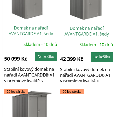
i
s
p
r
o
Domek na nářadí
Domek na nářadí
d
AVANTGARDE A1, šedý
AVANTGARDE A1, šedý
u
křemen, dvoukřídlé dveře
křemen, jednokřídlé dveře
k
Skladem - 10 dnů
Skladem - 10 dnů
t
ů
Do košíku
Do košíku
50 099 Kč
42 399 Kč
Stabilní kovový domek na
Stabilní kovový domek na
nářadí AVANTGARDE® A1
nářadí AVANTGARDE® A1
v prémiové kvalitě s
v prémiové kvalitě s
pultovou...
pultovou...
20 let záruka
20 let záruka