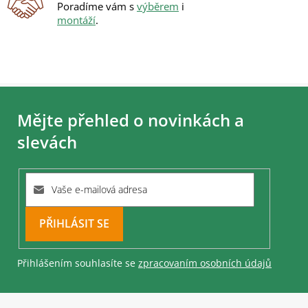
Poradíme vám s
výběrem
i
montáží
.
Z
á
Mějte přehled o novinkách a
p
a
slevách
t
í
PŘIHLÁSIT
SE
Přihlášením souhlasíte se
zpracovaním osobních údajů