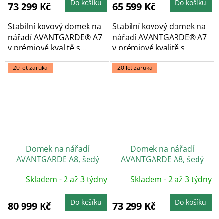
5,0
5,0
Do košíku
Do košíku
73 299 Kč
65 599 Kč
z
z
5
5
hvězdiček.
hvězdiček.
Stabilní kovový domek na
Stabilní kovový domek na
nářadí AVANTGARDE® A7
nářadí AVANTGARDE® A7
v prémiové kvalitě s
v prémiové kvalitě s
pultovou...
pultovou...
20 let záruka
20 let záruka
Domek na nářadí
Domek na nářadí
AVANTGARDE A8, šedý
AVANTGARDE A8, šedý
křemen, dvoukřídlé dveře
křemen, jednokřídlé dveře
Skladem - 2 až 3 týdny
Skladem - 2 až 3 týdny
Do košíku
Do košíku
80 999 Kč
73 299 Kč