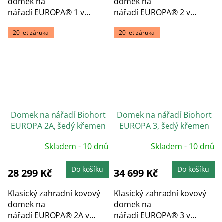
domek na
domek na
nářadí EUROPA® 1 v
nářadí EUROPA® 2 v
prémiové kvalitě se
prémiové kvalitě se
20 let záruka
20 let záruka
sedlovou...
sedlovou...
Domek na nářadí Biohort
Domek na nářadí Biohort
EUROPA 2A, šedý křemen
EUROPA 3, šedý křemen
Skladem - 10 dnů
Skladem - 10 dnů
Do košíku
Do košíku
28 299 Kč
34 699 Kč
Klasický zahradní kovový
Klasický zahradní kovový
domek na
domek na
nářadí EUROPA® 2A v
nářadí EUROPA® 3 v