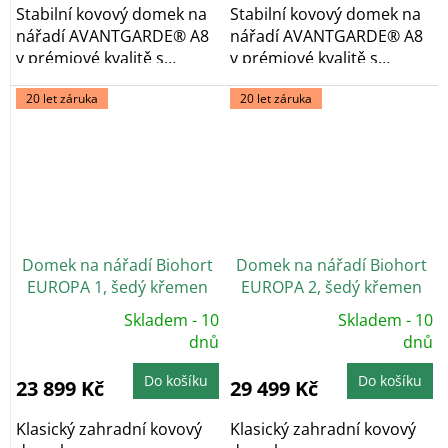
Stabilní kovový domek na
Stabilní kovový domek na
nářadí AVANTGARDE® A8
nářadí AVANTGARDE® A8
v prémiové kvalitě s
v prémiové kvalitě s
pultovou...
pultovou...
20 let záruka
20 let záruka
Domek na nářadí Biohort
Domek na nářadí Biohort
EUROPA 1, šedý křemen
EUROPA 2, šedý křemen
Skladem - 10
Skladem - 10
Průměrné
Průměrné
hodnocení
dnů
hodnocení
dnů
produktu
produktu
je
je
5,0
5,0
Do košíku
Do košíku
23 899 Kč
29 499 Kč
z
z
5
5
hvězdiček.
hvězdiček.
Klasický zahradní kovový
Klasický zahradní kovový