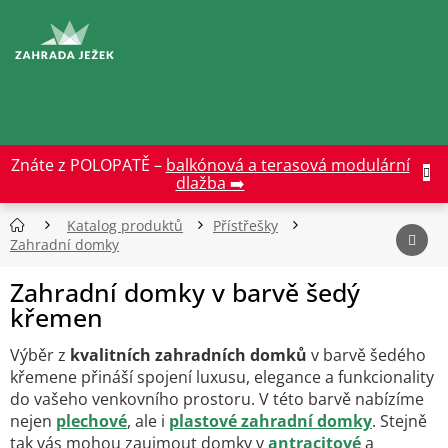
Přejít
na
CZK
obsah
Znáte z POLOPATĚ –
balkónová a terasová modulární
dlažba ➡️
Katalog produktů
Přístřešky
Zahradní domky
Zahradní domky v barvě šedý
křemen
Výběr z
kvalitních zahradních domků
v barvě šedého
křemene přináší spojení luxusu, elegance a funkcionality
do vašeho venkovního prostoru. V této barvě nabízíme
nejen
plechové
, ale i
plastové zahradní domky
. Stejně
tak vás mohou zaujmout domky v
antracitové
a