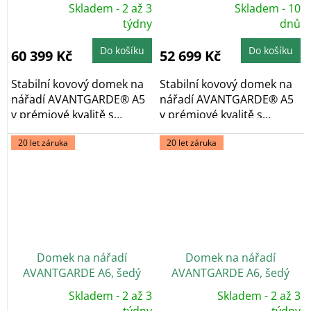
křemen, dvoukřídlé dveře
křemen, jednokřídlé dveře
Skladem - 2 až 3
Skladem - 10
Průměrné
Průměrné
hodnocení
týdny
hodnocení
dnů
produktu
produktu
je
je
5,0
5,0
Do košíku
Do košíku
60 399 Kč
52 699 Kč
z
z
5
5
hvězdiček.
hvězdiček.
Stabilní kovový domek na
Stabilní kovový domek na
nářadí AVANTGARDE® A5
nářadí AVANTGARDE® A5
v prémiové kvalitě s
v prémiové kvalitě s
pultovou...
pultovou...
20 let záruka
20 let záruka
Domek na nářadí
Domek na nářadí
AVANTGARDE A6, šedý
AVANTGARDE A6, šedý
křemen, dvoukřídlé dveře
křemen, jednokřídlé dveře
Skladem - 2 až 3
Skladem - 2 až 3
Průměrné
Průměrné