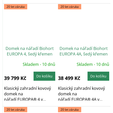
prémiové kvalitě se
prémiové kvalitě se
20 let záruka
20 let záruka
sedlovou...
sedlovou...
Domek na nářadí Biohort
Domek na nářadí Biohort
EUROPA 4, šedý křemen
EUROPA 4A, šedý křemen
Skladem - 10 dnů
Skladem - 10 dnů
Do košíku
Do košíku
39 799 Kč
38 499 Kč
Klasický zahradní kovový
Klasický zahradní kovový
domek na
domek na
nářadí EUROPA® 4 v
nářadí EUROPA® 4A v
prémiové kvalitě se
prémiové kvalitě se
20 let záruka
20 let záruka
sedlovou...
sedlovou...