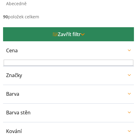
e
Abecedně
n
í
90
položek celkem
p
r
Zavřít filtr
o
d
u
Cena
k
t
ů
Značky
Barva
Barva stěn
Kování