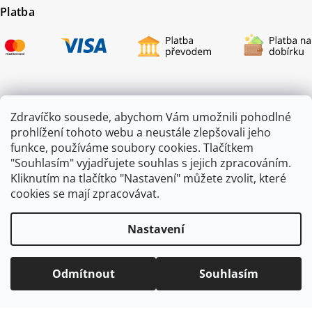
Platba
Certifikace
Zdravíčko sousede, abychom Vám umožnili pohodlné
prohlížení tohoto webu a neustále zlepšovali jeho
funkce, používáme soubory cookies. Tlačítkem
"Souhlasím" vyjadřujete souhlas s jejich zpracováním.
Kliknutím na tlačítko "Nastavení" můžete zvolit, které
cookies se mají zpracovávat.
Nastavení
Copyright 2026
ZAHRADA JEŽEK
. Všechna práva vyhrazena.
Odmítnout
Souhlasím
Vytvořil
Shoptet
|
mime digital