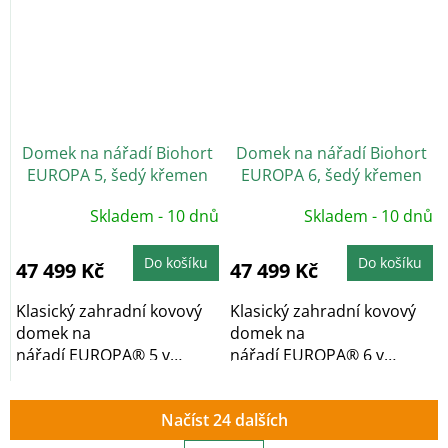
Domek na nářadí Biohort
Domek na nářadí Biohort
EUROPA 5, šedý křemen
EUROPA 6, šedý křemen
Skladem - 10 dnů
Skladem - 10 dnů
Do košíku
Do košíku
47 499 Kč
47 499 Kč
Klasický zahradní kovový
Klasický zahradní kovový
domek na
domek na
nářadí EUROPA® 5 v
nářadí EUROPA® 6 v
prémiové kvalitě se
prémiové kvalitě se
sedlovou...
sedlovou...
Načíst 24 dalších
S