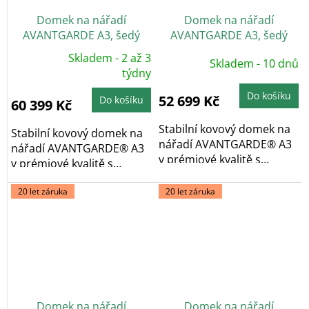
Domek na nářadí
Domek na nářadí
AVANTGARDE A3, šedý
AVANTGARDE A3, šedý
křemen, dvoukřídlé dveře
křemen, jednokřídlé dveře
Skladem - 2 až 3
Skladem - 10 dnů
Průměrné
hodnocení
týdny
produktu
je
Do košíku
5,0
52 699 Kč
Do košíku
60 399 Kč
z
5
hvězdiček.
Stabilní kovový domek na
Stabilní kovový domek na
nářadí AVANTGARDE® A3
nářadí AVANTGARDE® A3
v prémiové kvalitě s
v prémiové kvalitě s
pultovou...
pultovou...
20 let záruka
20 let záruka
Domek na nářadí
Domek na nářadí