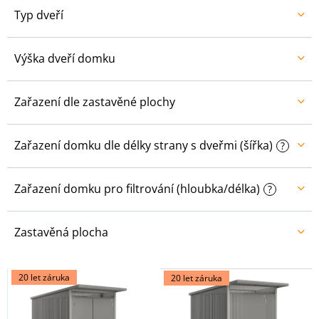
Typ dveří
Výška dveří domku
Zařazení dle zastavěné plochy
Zařazení domku dle délky strany s dveřmi (šířka)
?
Zařazení domku pro filtrování (hloubka/délka)
?
Zastavěná plocha
V
20 let záruka
20 let záruka
ý
p